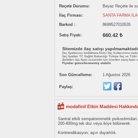
Reçete Durumu:
Beyaz Reçete ile sat
İlaç Firması:
SANTA FARMA İLA
Barkod :
8699527010535
660.42 ₺
Satış Fiyatı:
Sitemizde ilaç satışı yapılmamaktadı
İlaç fiyatlarının belirtilmesi Akılcı İlaç Kullanımına katk
İlaç fiyatları TC Sağlık Bakanlığı Türkiye İlaç ve Tıbb
Belirtilen ilaç fiyatı eczaneler için önerilen satış fiyatı
Fiyatlar güncellenmemiş olabilir.
Son Güncelleme:
1 Ağustos 2026
Paylaş:
modafinil Etkin Maddesi Hakkında
Santral etkili sempatomimetik psikostimülan.
200-400mg tek doz veya ikiye bölünerek.
Kontrendikasyon; aşırı duyarlılık.