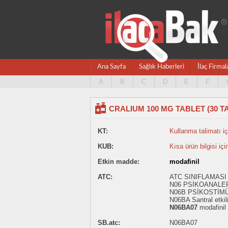
Ana Sayfa
Sağlık Haberleri
İlaç Firmal
A
B
C
D
E
F
CRALIUM 100 MG TABLET (30 T
KT:
Kullanma talimatı içi
KUB:
Kısa ürün bilgisi içi
Etkin madde:
modafinil
ATC:
ATC SINIFLAMASI 
N06 PSİKOANALE
N06B PSİKOSTİM
N06BA Santral etkil
N06BA07
modafinil
SB.atc:
N06BA07