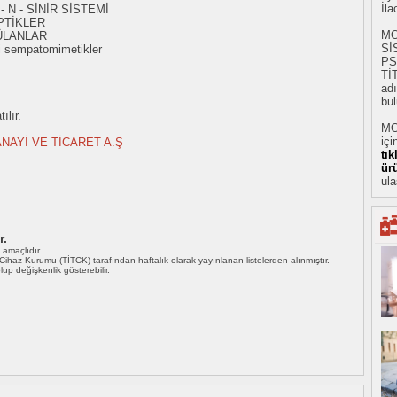
İl
- N - SİNİR SİSTEMİ
PTİKLER
MO
ÜLANLAR
Sİ
i sempatomimetikler
PS
Tİ
adı
bul
ılır.
MO
içi
ANAYİ VE TİCARET A.Ş
tı
ür
ula
r.
ı amaçlıdır.
i Cihaz Kurumu (TİTCK) tarafından haftalık olarak yayınlanan listelerden alınmıştır.
 olup değişkenlik gösterebilir.