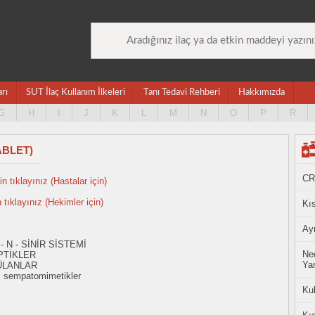
arı
SUT İlaç Kullanım İlkeleri
Tanı Tedavi Rehberi
Hakkımızda
G
H
I
J
K
L
M
N
O
P
R
ABLET)
CR
n tıklayınız (Hastalar için)
n tıklayınız (Hekimler için)
Kıs
Ayn
- N - SİNİR SİSTEMİ
Ned
PTİKLER
Yan
ÜLANLAR
i sempatomimetikler
Ku