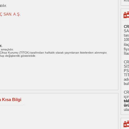
Kıs
ılır.
Ç SAN. A.Ş.
CR
SA
tar
10
ila
r.
fiy
ı amaçlıdır.
i Cihaz Kurumu (TİTCK) tarafından haftalık olarak yayınlanan listelerden alınmıştır.
İl
 olup değişkenlik gösterebilir.
CR
Sİ
PS
Tİ
adı
bul
CR
içi
 Kısa Bilgi
tı
ür
ula