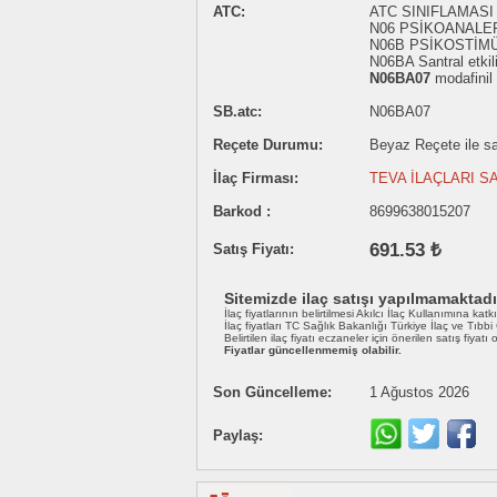
ATC:
ATC SINIFLAMASI 
N06 PSİKOANALE
N06B PSİKOSTİM
N06BA Santral etkil
N06BA07
modafinil
SB.atc:
N06BA07
Reçete Durumu:
Beyaz Reçete ile sat
İlaç Firması:
TEVA İLAÇLARI S
Barkod :
8699638015207
691.53 ₺
Satış Fiyatı:
Sitemizde ilaç satışı yapılmamaktadı
İlaç fiyatlarının belirtilmesi Akılcı İlaç Kullanımına katk
İlaç fiyatları TC Sağlık Bakanlığı Türkiye İlaç ve Tıbb
Belirtilen ilaç fiyatı eczaneler için önerilen satış fiyatı
Fiyatlar güncellenmemiş olabilir.
Son Güncelleme:
1 Ağustos 2026
Paylaş: