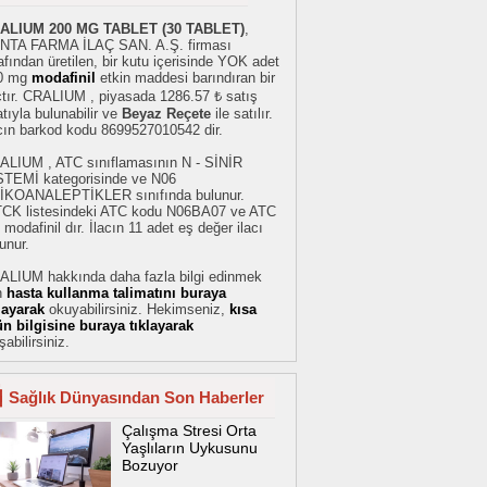
ALIUM 200 MG TABLET (30 TABLET)
,
NTA FARMA İLAÇ SAN. A.Ş. firması
afından üretilen, bir kutu içerisinde YOK adet
0 mg
modafinil
etkin maddesi barındıran bir
çtır. CRALIUM , piyasada 1286.57 ₺ satış
atıyla bulunabilir ve
Beyaz Reçete
ile satılır.
acın barkod kodu 8699527010542 dir.
ALIUM , ATC sınıflamasının N - SİNİR
STEMİ kategorisinde ve N06
İKOANALEPTİKLER sınıfında bulunur.
TCK listesindeki ATC kodu N06BA07 ve ATC
 modafinil dır. İlacın 11 adet eş değer ilacı
unur.
ALIUM hakkında daha fazla bilgi edinmek
n
hasta kullanma talimatını buraya
klayarak
okuyabilirsiniz. Hekimseniz,
kısa
ün bilgisine buraya tıklayarak
şabilirsiniz.
Sağlık Dünyasından Son Haberler
Çalışma Stresi Orta
Yaşlıların Uykusunu
Bozuyor