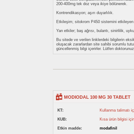
200-400mg tek doz veya ikiye bölünerek.
Kontrendikasyon; aşırı duyarlılık.
Etkileşim; sitokrom P450 sistemini etkileyen i
Yan etkiler; baş ağrısı, bulantı, sinirlilik, u
Bu sitede ve verilen linklerdeki bilgilerin 
oluşacak zararlardan site sahibi sorumlu tu
güncellenmiş bilgi içerirler. Lütfen doktorun
MODIODAL 100 MG 30 TABLET
KT:
Kullanma talimatı içi
KUB:
Kısa ürün bilgisi içi
Etkin madde:
modafinil