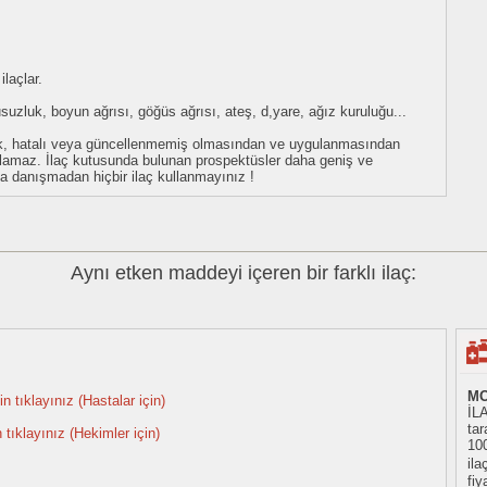
laçlar.
ykusuzluk, boyun ağrısı, göğüs ağrısı, ateş, d,yare, ağız kuruluğu...
eksik, hatalı veya güncellenmemiş olmasından ve uygulanmasından
tulamaz. İlaç kutusunda bulunan prospektüsler daha geniş ve
uza danışmadan hiçbir ilaç kullanmayınız !
Aynı etken maddeyi içeren bir farklı ilaç:
MO
n tıklayınız (Hastalar için)
İL
tar
n tıklayınız (Hekimler için)
10
il
fiy