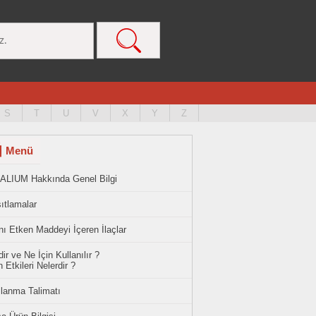
S
T
U
V
X
Y
Z
Menü
ALIUM Hakkında Genel Bilgi
ıtlamalar
ı Etken Maddeyi İçeren İlaçlar
ir ve Ne İçin Kullanılır ?
 Etkileri Nelerdir ?
llanma Talimatı