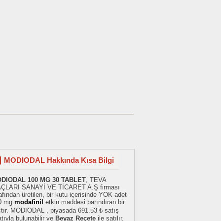
MODIODAL Hakkında Kısa Bilgi
DIODAL 100 MG 30 TABLET
, TEVA
AÇLARI SANAYİ VE TİCARET A.Ş firması
afından üretilen, bir kutu içerisinde YOK adet
0 mg
modafinil
etkin maddesi barındıran bir
açtır. MODIODAL , piyasada 691.53 ₺ satış
atıyla bulunabilir ve
Beyaz Reçete
ile satılır.