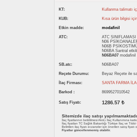
KT:
Kullanma talimatı içi
KUB:
Kısa ürün bilgisi içi
Etkin madde:
modafinil
ATC:
ATC SINIFLAMASI 
N06 PSİKOANALE
N06B PSİKOSTİM
N06BA Santral etkil
N06BA07
modafinil
SB.atc:
N06BA07
Reçete Durumu:
Beyaz Reçete ile sat
İlaç Firması:
SANTA FARMA İLA
Barkod :
8699527010542
1286.57 ₺
Satış Fiyatı:
Sitemizde ilaç satışı yapılmamaktadı
İlaç fiyatlarının belirtilmesi Akılcı İlaç Kullanımına katk
İlaç fiyatları TC Sağlık Bakanlığı Türkiye İlaç ve Tıbb
Belirtilen ilaç fiyatı eczaneler için önerilen satış fiyatı
Fiyatlar güncellenmemiş olabilir.