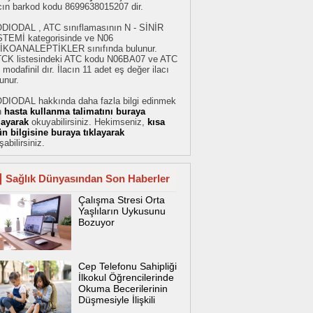
acın barkod kodu 8699638015207 dir.
DIODAL , ATC sınıflamasının N - SİNİR
STEMİ kategorisinde ve N06
İKOANALEPTİKLER sınıfında bulunur.
TCK listesindeki ATC kodu N06BA07 ve ATC
 modafinil dır. İlacın 11 adet eş değer ilacı
unur.
DIODAL hakkında daha fazla bilgi edinmek
n
hasta kullanma talimatını buraya
klayarak
okuyabilirsiniz. Hekimseniz,
kısa
ün bilgisine buraya tıklayarak
şabilirsiniz.
Sağlık Dünyasından Son Haberler
Çalışma Stresi Orta
Yaşlıların Uykusunu
Bozuyor
Cep Telefonu Sahipliği
İlkokul Öğrencilerinde
Okuma Becerilerinin
Düşmesiyle İlişkili