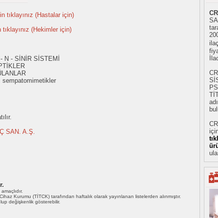
CR
n tıklayınız (Hastalar için)
SA
tar
n tıklayınız (Hekimler için)
20
ila
fiy
İl
- N - SİNİR SİSTEMİ
PTİKLER
CR
ÜLANLAR
Sİ
i sempatomimetikler
PS
Tİ
adı
bul
ılır.
CR
içi
Ç SAN. A.Ş.
tı
ür
ula
r.
ı amaçlıdır.
i Cihaz Kurumu (TİTCK) tarafından haftalık olarak yayınlanan listelerden alınmıştır.
 olup değişkenlik gösterebilir.