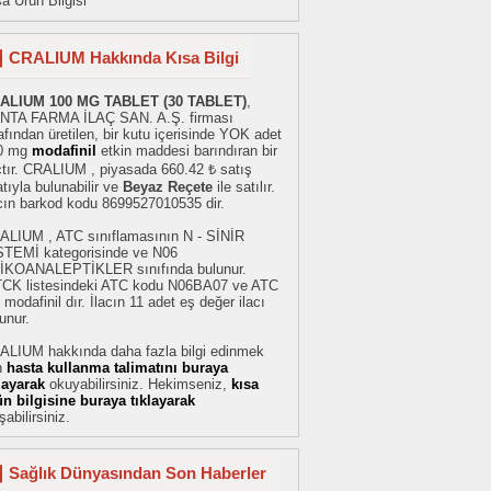
a Ürün Bilgisi
CRALIUM Hakkında Kısa Bilgi
ALIUM 100 MG TABLET (30 TABLET)
,
NTA FARMA İLAÇ SAN. A.Ş. firması
afından üretilen, bir kutu içerisinde YOK adet
0 mg
modafinil
etkin maddesi barındıran bir
çtır. CRALIUM , piyasada 660.42 ₺ satış
atıyla bulunabilir ve
Beyaz Reçete
ile satılır.
acın barkod kodu 8699527010535 dir.
ALIUM , ATC sınıflamasının N - SİNİR
STEMİ kategorisinde ve N06
İKOANALEPTİKLER sınıfında bulunur.
TCK listesindeki ATC kodu N06BA07 ve ATC
 modafinil dır. İlacın 11 adet eş değer ilacı
unur.
ALIUM hakkında daha fazla bilgi edinmek
n
hasta kullanma talimatını buraya
klayarak
okuyabilirsiniz. Hekimseniz,
kısa
ün bilgisine buraya tıklayarak
şabilirsiniz.
Sağlık Dünyasından Son Haberler