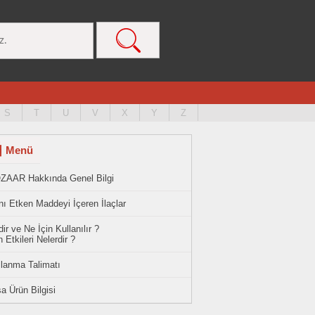
S
T
U
V
X
Y
Z
Menü
ZAAR Hakkında Genel Bilgi
ı Etken Maddeyi İçeren İlaçlar
ir ve Ne İçin Kullanılır ?
 Etkileri Nelerdir ?
llanma Talimatı
a Ürün Bilgisi