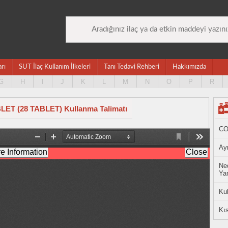
arı
SUT İlaç Kullanım İlkeleri
Tanı Tedavi Rehberi
Hakkımızda
G
H
I
J
K
L
M
N
O
P
R
T (28 TABLET) Kullanma Talimatı
CO
Ayn
Ned
Yan
Ku
Kıs