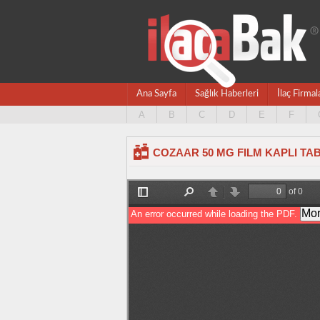
Ana Sayfa
Sağlık Haberleri
İlaç Firmal
A
B
C
D
E
F
COZAAR 50 MG FILM KAPLI TABLE