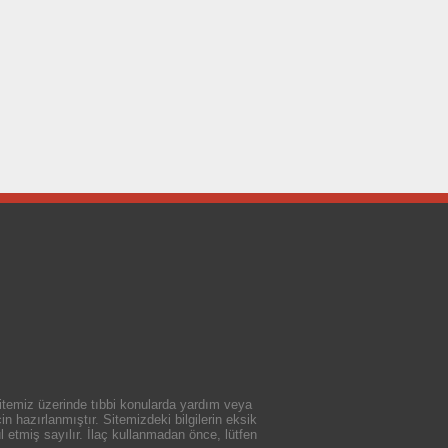
 sitemiz üzerinde tıbbi konularda yardım veya
n hazırlanmıştır. Sitemizdeki bilgilerin eksik
 etmiş sayılır. İlaç kullanmadan önce, lütfen