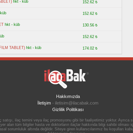
ABLET)
hkt - küb
152.62 ₺
 küb
152.62 ₺
ET
hkt - küb
130.56 ₺
küb
152.62 ₺
FILM TABLET)
hkt - küb
174.02 ₺
Hakkımızda
İletişim
-
iletisim@ilacabak.com
Gizlilik Politikası
 satışı, ilaç temini veya ilaç promosyonu gibi bir faaliyetimiz yoktur. Ayrıca
r alan tüm bilgiler hasta ve doktorların ilaçlar hakkında bilgi sahibi olması içi
 sorumluluk altında değildir. Siteye giren kullanıcılarımız bu koşulları kabul