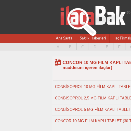
Ana Sayfa
Sağlık Haberleri
İlaç Firmal
A
B
C
D
E
F
CONCOR 10 MG FILM KAPLI TABLET
maddesini içeren ilaçlar)
CONBİSOPROL 10 MG FİLM KAPLI TABLET
CONBISOPROL 2,5 MG FİLM KAPLI TABLE
CONBİSOPROL 5 MG FİLM KAPLI TABLET 
CONCOR 10 MG FILM KAPLI TABLET (30 