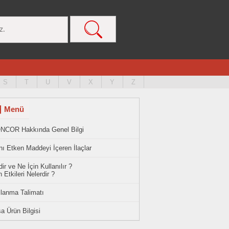
S
T
U
V
X
Y
Z
Menü
NCOR Hakkında Genel Bilgi
ı Etken Maddeyi İçeren İlaçlar
ir ve Ne İçin Kullanılır ?
 Etkileri Nelerdir ?
llanma Talimatı
a Ürün Bilgisi