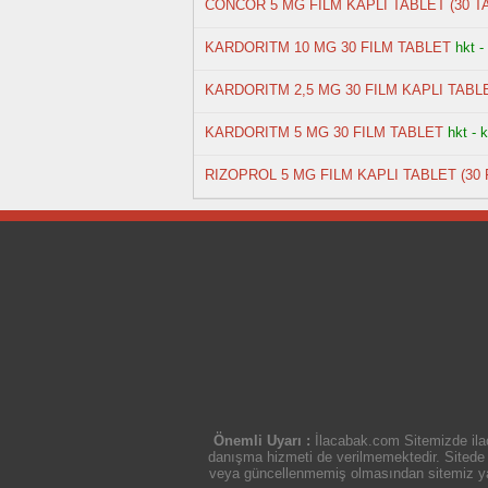
CONCOR 5 MG FILM KAPLI TABLET (30 T
KARDORITM 10 MG 30 FILM TABLET
hkt -
KARDORITM 2,5 MG 30 FILM KAPLI TABL
KARDORITM 5 MG 30 FILM TABLET
hkt - 
RIZOPROL 5 MG FILM KAPLI TABLET (30 
Önemli Uyarı :
İlacabak.com Sitemizde ilaç
danışma hizmeti de verilmemektedir. Sitede ye
veya güncellenmemiş olmasından sitemiz yasal