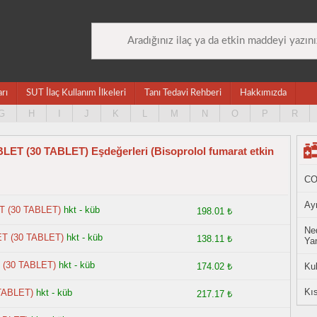
arı
SUT İlaç Kullanım İlkeleri
Tanı Tedavi Rehberi
Hakkımızda
G
H
I
J
K
L
M
N
O
P
R
 (30 TABLET) Eşdeğerleri (Bisoprolol fumarat etkin
CO
Ayn
 (30 TABLET)
hkt - küb
198.01 ₺
Ned
T (30 TABLET)
hkt - küb
138.11 ₺
Yan
(30 TABLET)
hkt - küb
174.02 ₺
Ku
Kıs
TABLET)
hkt - küb
217.17 ₺