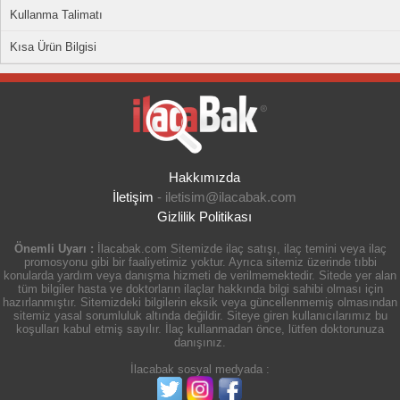
Kullanma Talimatı
Kısa Ürün Bilgisi
Hakkımızda
İletişim
-
iletisim@ilacabak.com
Gizlilik Politikası
Önemli Uyarı :
İlacabak.com Sitemizde ilaç satışı, ilaç temini veya ilaç
promosyonu gibi bir faaliyetimiz yoktur. Ayrıca sitemiz üzerinde tıbbi
konularda yardım veya danışma hizmeti de verilmemektedir. Sitede yer alan
tüm bilgiler hasta ve doktorların ilaçlar hakkında bilgi sahibi olması için
hazırlanmıştır. Sitemizdeki bilgilerin eksik veya güncellenmemiş olmasından
sitemiz yasal sorumluluk altında değildir. Siteye giren kullanıcılarımız bu
koşulları kabul etmiş sayılır. İlaç kullanmadan önce, lütfen doktorunuza
danışınız.
İlacabak sosyal medyada :