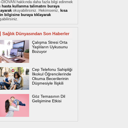
-DIOVAN hakkında daha fazla bilgi edinmek
n
hasta kullanma talimatını buraya
klayarak
okuyabilirsiniz. Hekimseniz,
kısa
ün bilgisine buraya tıklayarak
şabilirsiniz.
Sağlık Dünyasından Son Haberler
Çalışma Stresi Orta
Yaşlıların Uykusunu
Bozuyor
Cep Telefonu Sahipliği
İlkokul Öğrencilerinde
Okuma Becerilerinin
Düşmesiyle İlişkili
Göz Temasının Dil
Gelişimine Etkisi