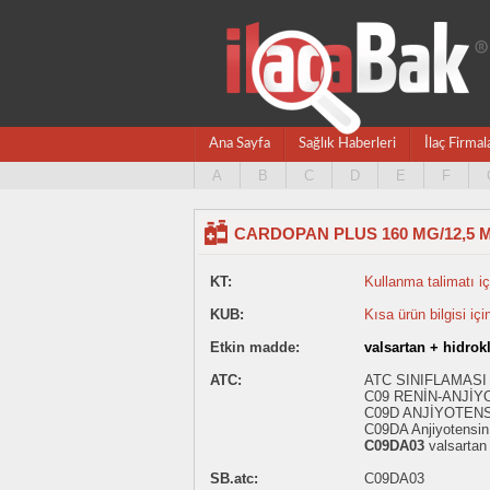
Ana Sayfa
Sağlık Haberleri
İlaç Firmal
A
B
C
D
E
F
CARDOPAN PLUS 160 MG/12,5 M
KT:
Kullanma talimatı içi
KUB:
Kısa ürün bilgisi içi
Etkin madde:
valsartan + hidrok
ATC:
ATC SINIFLAMASI
C09 RENİN-ANJİY
C09D ANJİYOTENS
C09DA Anjiyotensin I
C09DA03
valsartan 
SB.atc:
C09DA03