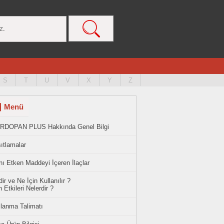
S
T
U
V
X
Y
Z
Menü
RDOPAN PLUS Hakkında Genel Bilgi
ıtlamalar
ı Etken Maddeyi İçeren İlaçlar
ir ve Ne İçin Kullanılır ?
 Etkileri Nelerdir ?
llanma Talimatı