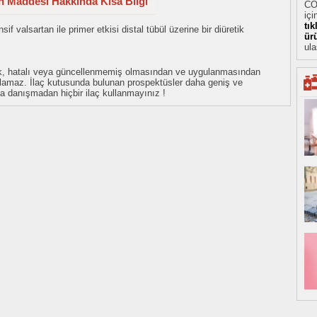
in Maddesi Hakkında Kısa Bilgi
CO
içi
tı
sif valsartan ile primer etkisi distal tübül üzerine bir diüretik
ür
ula
eksik, hatalı veya güncellenmemiş olmasından ve uygulanmasından
tulamaz. İlaç kutusunda bulunan prospektüsler daha geniş ve
uza danışmadan hiçbir ilaç kullanmayınız !