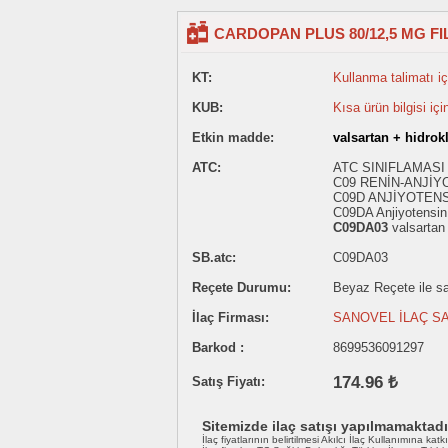
CARDOPAN PLUS 80/12,5 MG FI
KT:
Kullanma talimatı içi
KUB:
Kısa ürün bilgisi içi
Etkin madde:
valsartan + hidrok
ATC:
ATC SINIFLAMASI
C09 RENİN-ANJİY
C09D ANJİYOTENS
C09DA Anjiyotensin I
C09DA03
valsartan 
SB.atc:
C09DA03
Reçete Durumu:
Beyaz Reçete ile sat
İlaç Firması:
SANOVEL İLAÇ SA
Barkod :
8699536091297
174.96 ₺
Satış Fiyatı:
Sitemizde ilaç satışı yapılmamaktadı
İlaç fiyatlarının belirtilmesi Akılcı İlaç Kullanımına katk