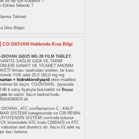
ir ve Ne İçin Kullanılır ?
 Etkileri Nelerdir ?
llanma Talimatı
a Ürün Bilgisi
CO-DIOVAN Hakkında Kısa Bilgi
-DIOVAN 160/25 MG 28 FILM TABLET
,
VARTİS SAĞLIK GIDA VE TARIM
ÜNLERİ SANAYİ VE TİCARET ANONİM
KETİ firması tarafından üretilen, bir kutu
erisinde YOK adet 25,0 160,0 mg mg
lsartan + hidroklorotiyazid
etkin maddesi
ındıran bir ilaçtır. CO-DIOVAN , piyasada
.98 ₺ satış fiyatıyla bulunabilir ve
Beyaz
çete
ile satılır. İlacın barkod kodu
99504090970 dir.
-DIOVAN , ATC sınıflamasının C - KALP
MAR SİSTEMİ kategorisinde ve C09 RENİN-
JİYOTENSİN SİSTEMİ sınıfında bulunur.
TCK listesindeki ATC kodu C09DA03 ve ATC
 valsartan and diuretics dır. İlacın 61 adet eş
er ilacı bulunur.