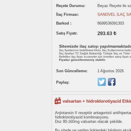
Reçete Durumu:
Beyaz Reçete ile sat
İlaç Firması:
SANOVEL İLAÇ SA
Barkod :
8699536091303
293.63 ₺
Satış Fiyatı:
Sitemizde ilaç satışı yapılmamaktadı
İlaç fiyatlarının belirtilmesi Akılcı İlaç Kullanımına katk
İlaç fiyatları TC Sağlık Bakanlığı Türkiye İlaç ve Tıbb
Belirtilen ilaç fiyatı eczaneler için önerilen satış fiyatı
Fiyatlar güncellenmemiş olabilir.
Son Güncelleme:
1 Ağustos 2026
Paylaş:
valsartan + hidroklorotiyazid Etk
Anjiotansin II reseptör antagonisti antihipertan
hidroklorotiyazid kombinasyonu.
Doz 80-160mg valsartan olacak şekilde.
Bu sitede ve verilen linklerdeki bilgilerin 