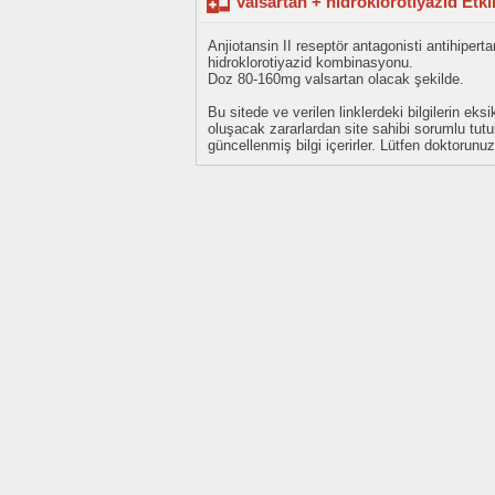
valsartan + hidroklorotiyazid Etk
Anjiotansin II reseptör antagonisti antihipertan
hidroklorotiyazid kombinasyonu.
Doz 80-160mg valsartan olacak şekilde.
Bu sitede ve verilen linklerdeki bilgilerin 
oluşacak zararlardan site sahibi sorumlu tu
güncellenmiş bilgi içerirler. Lütfen doktorun