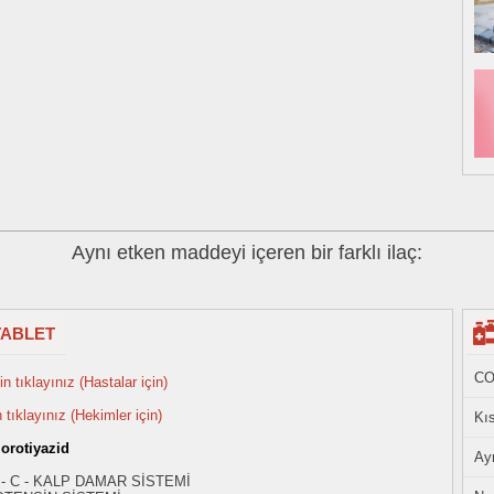
Aynı etken maddeyi içeren bir farklı ilaç:
TABLET
CO
n tıklayınız (Hastalar için)
n tıklayınız (Hekimler için)
Kıs
lorotiyazid
Ayn
 - C - KALP DAMAR SİSTEMİ