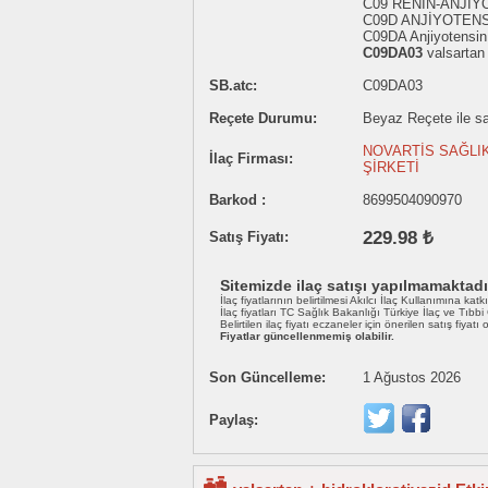
C09 RENİN-ANJİY
C09D ANJİYOTENS
C09DA Anjiyotensin I
C09DA03
valsartan 
SB.atc:
C09DA03
Reçete Durumu:
Beyaz Reçete ile sat
NOVARTİS SAĞLIK
İlaç Firması:
ŞİRKETİ
Barkod :
8699504090970
229.98 ₺
Satış Fiyatı:
Sitemizde ilaç satışı yapılmamaktadı
İlaç fiyatlarının belirtilmesi Akılcı İlaç Kullanımına katk
İlaç fiyatları TC Sağlık Bakanlığı Türkiye İlaç ve Tıbb
Belirtilen ilaç fiyatı eczaneler için önerilen satış fiyatı
Fiyatlar güncellenmemiş olabilir.
Son Güncelleme:
1 Ağustos 2026
Paylaş: