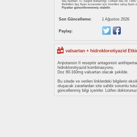
İlaç fiyatları TC Sağlık Bakanlığı Türkiye İlaç ve Tıbb
Belirtilen ilaç fiyatı eczaneler için önerilen satış fiyatı
Fiyatlar güncellenmemiş olabilir.
Son Güncelleme:
1 Ağustos 2026
Paylaş:
valsartan + hidroklorotiyazid Etk
Anjiotansin II reseptör antagonisti antihipertan
hidroklorotiyazid kombinasyonu.
Doz 80-160mg valsartan olacak şekilde.
Bu sitede ve verilen linklerdeki bilgilerin 
oluşacak zararlardan site sahibi sorumlu tu
güncellenmiş bilgi içerirler. Lütfen doktorun