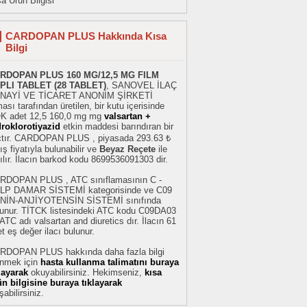
a Ürün Bilgisi
CARDOPAN PLUS Hakkında Kısa
Bilgi
RDOPAN PLUS 160 MG/12,5 MG FILM
PLI TABLET (28 TABLET)
, SANOVEL İLAÇ
NAYİ VE TİCARET ANONİM ŞİRKETİ
ması tarafından üretilen, bir kutu içerisinde
K adet 12,5 160,0 mg mg
valsartan +
droklorotiyazid
etkin maddesi barındıran bir
açtır. CARDOPAN PLUS , piyasada 293.63 ₺
ış fiyatıyla bulunabilir ve
Beyaz Reçete
ile
ılır. İlacın barkod kodu 8699536091303 dir.
RDOPAN PLUS , ATC sınıflamasının C -
LP DAMAR SİSTEMİ kategorisinde ve C09
NİN-ANJİYOTENSİN SİSTEMİ sınıfında
lunur. TİTCK listesindeki ATC kodu C09DA03
ATC adı valsartan and diuretics dır. İlacın 61
t eş değer ilacı bulunur.
RDOPAN PLUS hakkında daha fazla bilgi
inmek için
hasta kullanma talimatını buraya
klayarak
okuyabilirsiniz. Hekimseniz,
kısa
ün bilgisine buraya tıklayarak
şabilirsiniz.