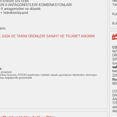
Ned
OTENSİN SİSTEMİ
Yan
İN II ANTAGONİSTLERİ KOMBİNASYONLARI
I antagonistleri ve diüretik
+ hidroklorotiyazid
Ku
Kıs
ılır.
 GIDA VE TARIM ÜRÜNLERİ SANAYİ VE TİCARET ANONİM
CO
NO
ÜR
ŞİR
iç
va
r.
bar
ı amaçlıdır.
i Cihaz Kurumu (TİTCK) tarafından haftalık olarak yayınlanan listelerden alınmıştır.
229
 olup değişkenlik gösterebilir.
Re
86
CO
DA
AN
Tİ
adı
değ