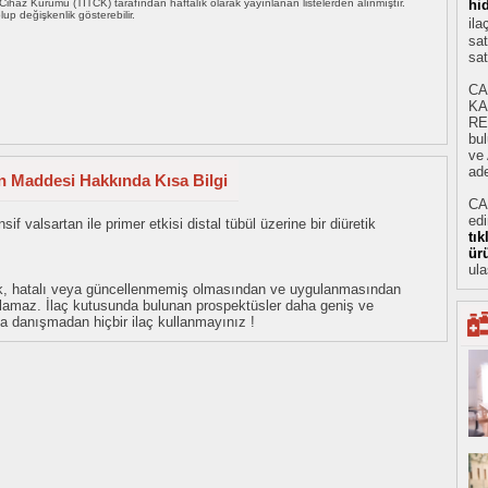
i Cihaz Kurumu (TİTCK) tarafından haftalık olarak yayınlanan listelerden alınmıştır.
hi
 olup değişkenlik gösterebilir.
il
sat
sat
CA
KA
RE
bu
ve 
ade
in Maddesi Hakkında Kısa Bilgi
CA
ed
sif valsartan ile primer etkisi distal tübül üzerine bir diüretik
tı
ür
ula
eksik, hatalı veya güncellenmemiş olmasından ve uygulanmasından
tulamaz. İlaç kutusunda bulunan prospektüsler daha geniş ve
uza danışmadan hiçbir ilaç kullanmayınız !