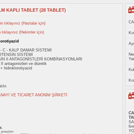
LM KAPLI TABLET (28 TABLET)
CA
n tıklayınız (Hastalar için)
n tıklayınız (Hekimler için)
Kıs
lorotiyazid
Ayn
 - C - KALP DAMAR SİSTEMİ
Ned
OTENSİN SİSTEMİ
Yan
İN II ANTAGONİSTLERİ KOMBİNASYONLARI
I antagonistleri ve diüretik
+ hidroklorotiyazid
Ku
Kıs
ılır.
NAYİ VE TİCARET ANONİM ŞİRKETİ
CA
TA
SA
fir
r.
YO
ı amaçlıdır.