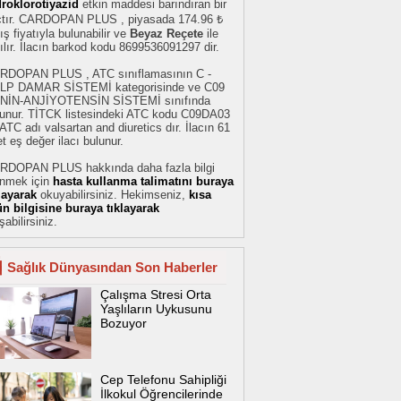
droklorotiyazid
etkin maddesi barındıran bir
açtır. CARDOPAN PLUS , piyasada 174.96 ₺
ış fiyatıyla bulunabilir ve
Beyaz Reçete
ile
ılır. İlacın barkod kodu 8699536091297 dir.
RDOPAN PLUS , ATC sınıflamasının C -
LP DAMAR SİSTEMİ kategorisinde ve C09
NİN-ANJİYOTENSİN SİSTEMİ sınıfında
lunur. TİTCK listesindeki ATC kodu C09DA03
ATC adı valsartan and diuretics dır. İlacın 61
t eş değer ilacı bulunur.
RDOPAN PLUS hakkında daha fazla bilgi
inmek için
hasta kullanma talimatını buraya
klayarak
okuyabilirsiniz. Hekimseniz,
kısa
ün bilgisine buraya tıklayarak
şabilirsiniz.
Sağlık Dünyasından Son Haberler
Çalışma Stresi Orta
Yaşlıların Uykusunu
Bozuyor
Cep Telefonu Sahipliği
İlkokul Öğrencilerinde