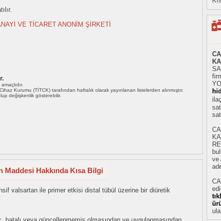
Kıs
ılır.
NAYİ VE TİCARET ANONİM ŞİRKETİ
CA
KA
SA
fir
r.
YO
ı amaçlıdır.
i Cihaz Kurumu (TİTCK) tarafından haftalık olarak yayınlanan listelerden alınmıştır.
hi
 olup değişkenlik gösterebilir.
il
sat
sat
CA
KA
RE
bu
ve 
ade
in Maddesi Hakkında Kısa Bilgi
CA
ed
sif valsartan ile primer etkisi distal tübül üzerine bir diüretik
tı
ür
ula
eksik, hatalı veya güncellenmemiş olmasından ve uygulanmasından