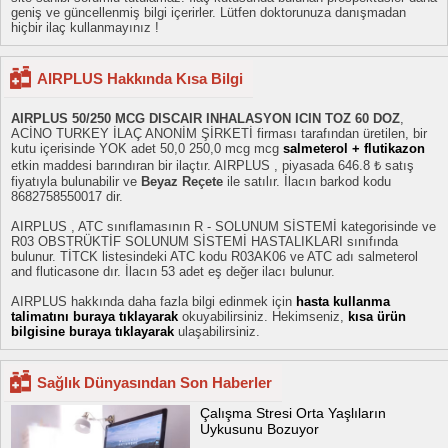
geniş ve güncellenmiş bilgi içerirler. Lütfen doktorunuza danışmadan
hiçbir ilaç kullanmayınız !
AIRPLUS Hakkında Kısa Bilgi
AIRPLUS 50/250 MCG DISCAIR INHALASYON ICIN TOZ 60 DOZ
,
ACİNO TURKEY İLAÇ ANONİM ŞİRKETİ firması tarafından üretilen, bir
kutu içerisinde YOK adet 50,0 250,0 mcg mcg
salmeterol + flutikazon
etkin maddesi barındıran bir ilaçtır. AIRPLUS , piyasada 646.8 ₺ satış
fiyatıyla bulunabilir ve
Beyaz Reçete
ile satılır. İlacın barkod kodu
8682758550017 dir.
AIRPLUS , ATC sınıflamasının R - SOLUNUM SİSTEMİ kategorisinde ve
R03 OBSTRÜKTİF SOLUNUM SİSTEMİ HASTALIKLARI sınıfında
bulunur. TİTCK listesindeki ATC kodu R03AK06 ve ATC adı salmeterol
and fluticasone dır. İlacın 53 adet eş değer ilacı bulunur.
AIRPLUS hakkında daha fazla bilgi edinmek için
hasta kullanma
talimatını buraya tıklayarak
okuyabilirsiniz. Hekimseniz,
kısa ürün
bilgisine buraya tıklayarak
ulaşabilirsiniz.
Sağlık Dünyasından Son Haberler
Çalışma Stresi Orta Yaşlıların
Uykusunu Bozuyor