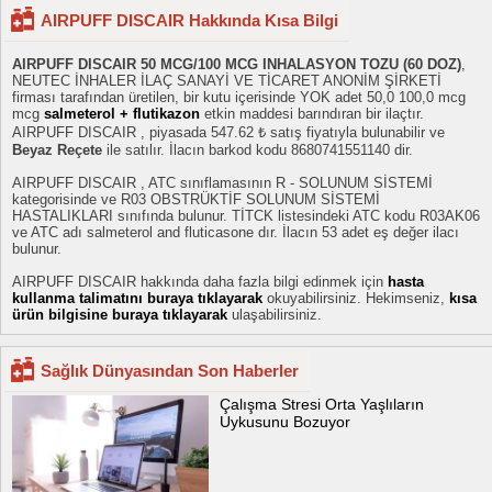
AIRPUFF DISCAIR Hakkında Kısa Bilgi
AIRPUFF DISCAIR 50 MCG/100 MCG INHALASYON TOZU (60 DOZ)
,
NEUTEC İNHALER İLAÇ SANAYİ VE TİCARET ANONİM ŞİRKETİ
firması tarafından üretilen, bir kutu içerisinde YOK adet 50,0 100,0 mcg
mcg
salmeterol + flutikazon
etkin maddesi barındıran bir ilaçtır.
AIRPUFF DISCAIR , piyasada 547.62 ₺ satış fiyatıyla bulunabilir ve
Beyaz Reçete
ile satılır. İlacın barkod kodu 8680741551140 dir.
AIRPUFF DISCAIR , ATC sınıflamasının R - SOLUNUM SİSTEMİ
kategorisinde ve R03 OBSTRÜKTİF SOLUNUM SİSTEMİ
HASTALIKLARI sınıfında bulunur. TİTCK listesindeki ATC kodu R03AK06
ve ATC adı salmeterol and fluticasone dır. İlacın 53 adet eş değer ilacı
bulunur.
AIRPUFF DISCAIR hakkında daha fazla bilgi edinmek için
hasta
kullanma talimatını buraya tıklayarak
okuyabilirsiniz. Hekimseniz,
kısa
ürün bilgisine buraya tıklayarak
ulaşabilirsiniz.
Sağlık Dünyasından Son Haberler
Çalışma Stresi Orta Yaşlıların
Uykusunu Bozuyor