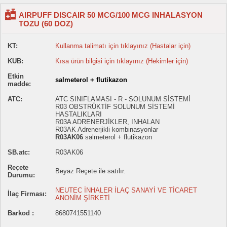
AIRPUFF DISCAIR 50 MCG/100 MCG INHALASYON
TOZU (60 DOZ)
KT:
Kullanma talimatı için tıklayınız (Hastalar için)
KUB:
Kısa ürün bilgisi için tıklayınız (Hekimler için)
Etkin
salmeterol + flutikazon
madde:
ATC:
ATC SINIFLAMASI - R - SOLUNUM SİSTEMİ
R03 OBSTRÜKTİF SOLUNUM SİSTEMİ
HASTALIKLARI
R03A ADRENERJİKLER, INHALAN
R03AK Adrenerjikli kombinasyonlar
R03AK06
salmeterol + flutikazon
SB.atc:
R03AK06
Reçete
Beyaz Reçete ile satılır.
Durumu:
NEUTEC İNHALER İLAÇ SANAYİ VE TİCARET
İlaç Firması:
ANONİM ŞİRKETİ
Barkod :
8680741551140