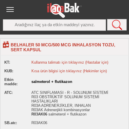
BELHALER 50 MCG/500 MCG INHALASYON TOZU,
SERT KAPSUL
KT:
Kullanma talimatı için tıklayınız (Hastalar için)
KUB:
Kısa ürün bilgisi için tıklayınız (Hekimler için)
Etkin
salmeterol + flutikazon
madde:
ATC:
ATC SINIFLAMASI - R - SOLUNUM SİSTEMİ
R03 OBSTRÜKTİF SOLUNUM SİSTEMİ
HASTALIKLARI
R03A ADRENERJİKLER, INHALAN
R03AK Adrenerjikli kombinasyonlar
R03AK06
salmeterol + flutikazon
SB.atc:
R03AK06