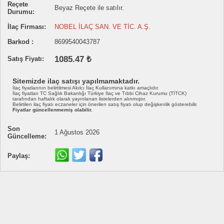
Reçete
Beyaz Reçete ile satılır.
Durumu:
İlaç Firması:
NOBEL İLAÇ SAN. VE TİC. A.Ş.
Barkod :
8699540043787
1085.47 ₺
Satış Fiyatı:
Sitemizde ilaç satışı yapılmamaktadır.
İlaç fiyatlarının belirtilmesi Akılcı İlaç Kullanımına katkı amaçlıdır.
İlaç fiyatları TC Sağlık Bakanlığı Türkiye İlaç ve Tıbbi Cihaz Kurumu (TİTCK)
tarafından haftalık olarak yayınlanan listelerden alınmıştır.
Belirtilen ilaç fiyatı eczaneler için önerilen satış fiyatı olup değişkenlik gösterebilir.
Fiyatlar güncellenmemiş olabilir.
Son
1 Ağustos 2026
Güncelleme:
Paylaş: