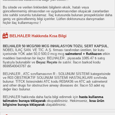
Bu sitede ve verilen linklerdeki bilgilerin eksik, hatalı veya
güncellenmemiş olmasından ve uygulanmasından oluşacak zararlardan
site sahibi sorumlu tutulamaz. İlaç kutusunda bulunan prospektüsler daha
geniş ve güncellenmiş bilgi içerirler. Lütfen doktorunuza danışmadan
hiçbir ilaç kullanmayınız !
BELHALER Hakkında Kısa Bilgi
BELHALER 50 MCG/500 MCG INHALASYON TOZU, SERT KAPSUL
,
NOBEL İLAÇ SAN. VE TİC. A.Ş. firması tarafından üretilen, bir kutu
içerisinde YOK adet 50,0 500,0 mcg mcg
salmeterol + flutikazon
etkin
maddesi barındıran bir ilaçtır. BELHALER , piyasada 1085.47 ₺ satış
fiyatıyla bulunabilir ve
Beyaz Reçete
ile satılır. İlacın barkod kodu
8699540043787 dir.
BELHALER , ATC sınıflamasının R - SOLUNUM SİSTEMİ kategorisinde
ve R03 OBSTRÜKTİF SOLUNUM SİSTEMİ HASTALIKLARI sınıfında
bulunur. TİTCK listesindeki ATC kodu R03AK06 ve ATC adı salmeterol
and other drugs for obstructive airway diseases dır. İlacın 53 adet eş
değer ilacı bulunur.
BELHALER hakkında daha fazla bilgi edinmek için
hasta kullanma
talimatını buraya tıklayarak
okuyabilirsiniz. Hekimseniz,
kısa ürün
bilgisine buraya tıklayarak
ulaşabilirsiniz.