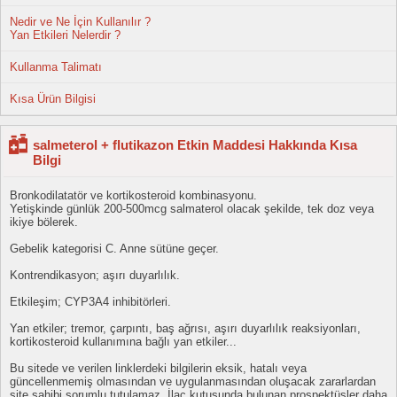
Nedir ve Ne İçin Kullanılır ?
Yan Etkileri Nelerdir ?
Kullanma Talimatı
Kısa Ürün Bilgisi
salmeterol + flutikazon Etkin Maddesi Hakkında Kısa
Bilgi
Bronkodilatatör ve kortikosteroid kombinasyonu.
Yetişkinde günlük 200-500mcg salmaterol olacak şekilde, tek doz veya
ikiye bölerek.
Gebelik kategorisi C. Anne sütüne geçer.
Kontrendikasyon; aşırı duyarlılık.
Etkileşim; CYP3A4 inhibitörleri.
Yan etkiler; tremor, çarpıntı, baş ağrısı, aşırı duyarlılık reaksiyonları,
kortikosteroid kullanımına bağlı yan etkiler...
Bu sitede ve verilen linklerdeki bilgilerin eksik, hatalı veya
güncellenmemiş olmasından ve uygulanmasından oluşacak zararlardan
site sahibi sorumlu tutulamaz. İlaç kutusunda bulunan prospektüsler daha