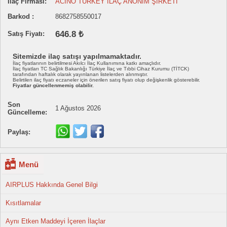
İlaç Firması:
ACİNO TURKEY İLAÇ ANONİM ŞİRKETİ
Barkod :
8682758550017
646.8 ₺
Satış Fiyatı:
Sitemizde ilaç satışı yapılmamaktadır.
İlaç fiyatlarının belirtilmesi Akılcı İlaç Kullanımına katkı amaçlıdır.
İlaç fiyatları TC Sağlık Bakanlığı Türkiye İlaç ve Tıbbi Cihaz Kurumu (TİTCK)
tarafından haftalık olarak yayınlanan listelerden alınmıştır.
Belirtilen ilaç fiyatı eczaneler için önerilen satış fiyatı olup değişkenlik gösterebilir.
Fiyatlar güncellenmemiş olabilir.
Son
1 Ağustos 2026
Güncelleme:
Paylaş:
Menü
AIRPLUS Hakkında Genel Bilgi
Kısıtlamalar
Aynı Etken Maddeyi İçeren İlaçlar