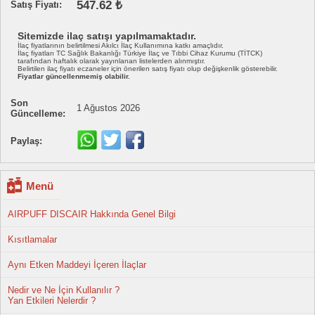
547.62 ₺
Satış Fiyatı:
Sitemizde ilaç satışı yapılmamaktadır.
İlaç fiyatlarının belirtilmesi Akılcı İlaç Kullanımına katkı amaçlıdır.
İlaç fiyatları TC Sağlık Bakanlığı Türkiye İlaç ve Tıbbi Cihaz Kurumu (TİTCK)
tarafından haftalık olarak yayınlanan listelerden alınmıştır.
Belirtilen ilaç fiyatı eczaneler için önerilen satış fiyatı olup değişkenlik gösterebilir.
Fiyatlar güncellenmemiş olabilir.
Son
1 Ağustos 2026
Güncelleme:
Paylaş:
Menü
AIRPUFF DISCAIR Hakkında Genel Bilgi
Kısıtlamalar
Aynı Etken Maddeyi İçeren İlaçlar
Nedir ve Ne İçin Kullanılır ?
Yan Etkileri Nelerdir ?