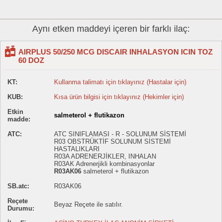
Aynı etken maddeyi içeren bir farklı ilaç:
AIRPLUS 50/250 MCG DISCAIR INHALASYON ICIN TOZ
60 DOZ
KT:
Kullanma talimatı için tıklayınız (Hastalar için)
KUB:
Kısa ürün bilgisi için tıklayınız (Hekimler için)
Etkin
salmeterol + flutikazon
madde:
ATC:
ATC SINIFLAMASI - R - SOLUNUM SİSTEMİ
R03 OBSTRÜKTİF SOLUNUM SİSTEMİ
HASTALIKLARI
R03A ADRENERJİKLER, INHALAN
R03AK Adrenerjikli kombinasyonlar
R03AK06
salmeterol + flutikazon
SB.atc:
R03AK06
Reçete
Beyaz Reçete ile satılır.
Durumu: