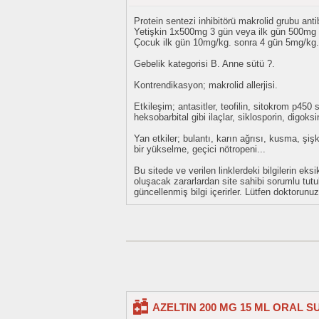
Protein sentezi inhibitörü makrolid grubu anti
Yetişkin 1x500mg 3 gün veya ilk gün 500mg
Çocuk ilk gün 10mg/kg. sonra 4 gün 5mg/kg.
Gebelik kategorisi B. Anne sütü ?.
Kontrendikasyon; makrolid allerjisi.
Etkileşim; antasitler, teofilin, sitokrom p45
heksobarbital gibi ilaçlar, siklosporin, digoksi
Yan etkiler; bulantı, karın ağrısı, kusma, şi
bir yükselme, geçici nötropeni...
Bu sitede ve verilen linklerdeki bilgilerin 
oluşacak zararlardan site sahibi sorumlu tu
güncellenmiş bilgi içerirler. Lütfen doktorun
AZELTIN 200 MG 15 ML ORAL 