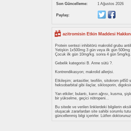
Son Güncelleme:
1 Ağustos 2026
Paylaş:
azitromisin Etkin Maddesi Hakkın
Protein sentezi inhibitörü makrolid grubu anti
Yetişkin 1x500mg 3 gün veya ilk gün 500mg
Çocuk ilk gün 10mg/kg. sonra 4 gün 5mg/kg.
Gebelik kategorisi B. Anne sütü ?.
Kontrendikasyon; makrolid allerjisi.
Etkileşim; antasitler, teofilin, sitokrom p45
heksobarbital gibi ilaçlar, siklosporin, digoksi
Yan etkiler; bulantı, karın ağrısı, kusma, şi
bir yükselme, geçici nötropeni...
Bu sitede ve verilen linklerdeki bilgilerin 
oluşacak zararlardan site sahibi sorumlu tu
güncellenmiş bilgi içerirler. Lütfen doktorun