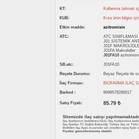
KT:
Kullanma talimatı içi
KUB:
Kısa ürün bilgisi içi
Etkin madde:
azitromisin
ATC:
ATC SINIFLAMASI 
J01 SİSTEMİK AN
J01F MAKROLİDL
J01FA Makrolidler
J01FA10
azitromisi
SB.atc:
J01FA10
Reçete Durumu:
Beyaz Reçete ile sat
İlaç Firması:
BİOFARMA İLAÇ S
Barkod :
8699578280017
85.79 ₺
Satış Fiyatı:
Sitemizde ilaç satışı yapılmamaktadı
İlaç fiyatlarının belirtilmesi Akılcı İlaç Kullanımına katk
İlaç fiyatları TC Sağlık Bakanlığı Türkiye İlaç ve Tıbb
Belirtilen ilaç fiyatı eczaneler için önerilen satış fiyatı
Fiyatlar güncellenmemiş olabilir.