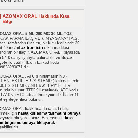
a Ürün Bilgisi
AZOMAX ORAL Hakkında Kısa
Bilgi
OMAX ORAL 5 ML 200 MG 30 ML TOZ
,
ÇAK FARMA İLAÇ VE KİMYA SANAYİ A.Ş.
ması tarafından üretilen, bir kutu içerisinde 30
et 40 mg/ml
azitromisin
etkin maddesi
rındıran bir ilaçtır. AZOMAX ORAL , piyasada
.54 ₺ satış fiyatıyla bulunabilir ve
Beyaz
çete
ile satılır. İlacın barkod kodu
99828280071 dir.
OMAX ORAL , ATC sınıflamasının J -
TİENFEKTİFLER (SİSTEMİK) kategorisinde
 J01 SİSTEMİK ANTİBAKTERİYELLER
ıfında bulunur. TİTCK listesindeki ATC kodu
FA10 ve ATC adı azithromycin dır. İlacın 41
t eş değer ilacı bulunur.
OMAX ORAL hakkında daha fazla bilgi
inmek için
hasta kullanma talimatını buraya
klayarak
okuyabilirsiniz. Hekimseniz,
kısa
ün bilgisine buraya tıklayarak
şabilirsiniz.