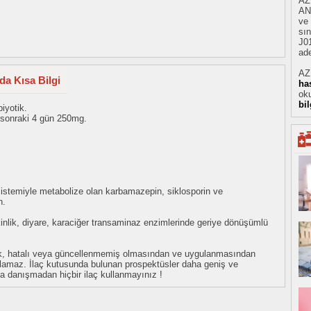
AZ
AN
ve
sın
J01
ade
AZ
da Kısa Bilgi
ha
oku
bi
biyotik.
 sonraki 4 gün 250mg.
0 sistemiyle metabolize olan karbamazepin, siklosporin ve
n.
şkinlik, diyare, karaciğer transaminaz enzimlerinde geriye dönüşümlü
eksik, hatalı veya güncellenmemiş olmasından ve uygulanmasından
tulamaz. İlaç kutusunda bulunan prospektüsler daha geniş ve
uza danışmadan hiçbir ilaç kullanmayınız !