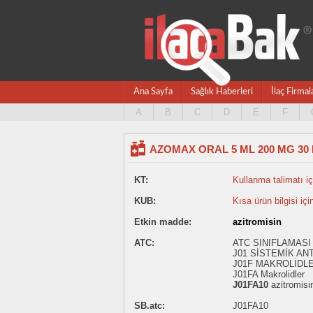
Ana Sayfa
Sağlık Haberleri
İlaç Firmal
A
B
C
D
E
F
AZOMAX ORAL 5 ML 200 MG 30
KT:
Kullanma talimatı içi
KUB:
Kısa ürün bilgisi içi
Etkin madde:
azitromisin
ATC:
ATC SINIFLAMASI 
J01 SİSTEMİK AN
J01F MAKROLİDL
J01FA Makrolidler
J01FA10
azitromisi
SB.atc:
J01FA10