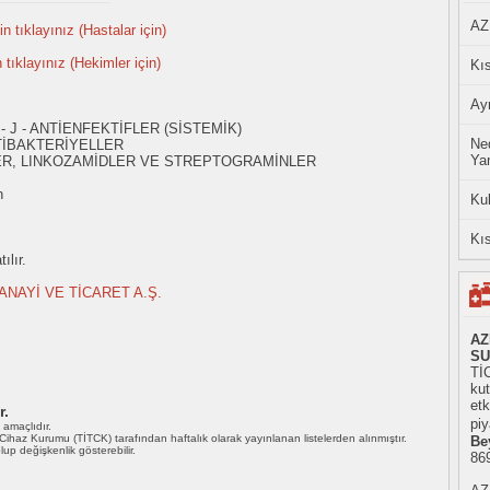
AZ
n tıklayınız (Hastalar için)
n tıklayınız (Hekimler için)
Kıs
Ayn
- J - ANTİENFEKTİFLER (SİSTEMİK)
Ned
TİBAKTERİYELLER
Yan
ER, LINKOZAMİDLER VE STREPTOGRAMİNLER
n
Ku
Kıs
ılır.
ANAYİ VE TİCARET A.Ş.
AZ
SU
TİC
ku
etk
r.
piy
ı amaçlıdır.
i Cihaz Kurumu (TİTCK) tarafından haftalık olarak yayınlanan listelerden alınmıştır.
Be
 olup değişkenlik gösterebilir.
86