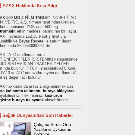
AZAX Hakkında Kısa Bilgi
AX 500 MG 3 FİLM TABLET
, NOBEL İLAÇ
. VE TİC. A.Ş. firması tarafından üretilen,
 kutu içerisinde YOK adet 500 mg
itromisin
etkin maddesi barındıran bir ilaçtır.
X , piyasada 152.35 ₺ satış fiyatıyla
unabilir ve
Beyaz Reçete
ile satılır. İlacın
rkod kodu 8699540090064 dir.
AX , ATC sınıflamasının J -
TİENFEKTİFLER (SİSTEMİK) kategorisinde
 J01 SİSTEMİK ANTİBAKTERİYELLER
ıfında bulunur. TİTCK listesindeki ATC kodu
FA10 ve ATC adı azithromycin dır. İlacın 41
t eş değer ilacı bulunur.
AX hakkında daha fazla bilgi edinmek için
sta kullanma talimatını buraya tıklayarak
yabilirsiniz. Hekimseniz,
kısa ürün
lgisine buraya tıklayarak
ulaşabilirsiniz.
Sağlık Dünyasından Son Haberler
Çalışma Stresi Orta
Yaşlıların Uykusunu
Bozuyor