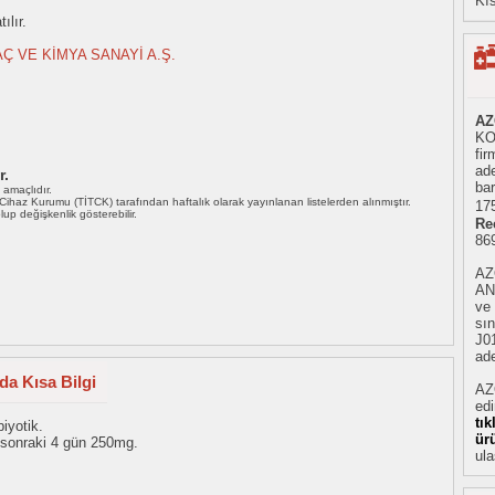
Kıs
ılır.
Ç VE KİMYA SANAYİ A.Ş.
AZ
KO
fir
ad
r.
ba
ı amaçlıdır.
i Cihaz Kurumu (TİTCK) tarafından haftalık olarak yayınlanan listelerden alınmıştır.
175
 olup değişkenlik gösterebilir.
Re
86
AZ
AN
ve
sın
J01
ade
da Kısa Bilgi
AZ
ed
tı
biyotik.
ür
 sonraki 4 gün 250mg.
ula