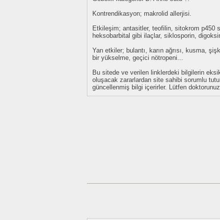
Kontrendikasyon; makrolid allerjisi.
Etkileşim; antasitler, teofilin, sitokrom p45
heksobarbital gibi ilaçlar, siklosporin, digoksi
Yan etkiler; bulantı, karın ağrısı, kusma, şi
bir yükselme, geçici nötropeni...
Bu sitede ve verilen linklerdeki bilgilerin 
oluşacak zararlardan site sahibi sorumlu tu
güncellenmiş bilgi içerirler. Lütfen doktorun