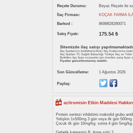
Reçete Durumu:
Beyaz Reçete ile sat
İlaç Firması:
KOÇAK FARMA İLA
Barkod :
8699828280071
175.54 ₺
Satış Fiyatı:
Sitemizde ilaç satışı yapılmamaktadı
İlaç fiyatlarının belirtilmesi Akılcı İlaç Kullanımına katk
İlaç fiyatları TC Sağlık Bakanlığı Türkiye İlaç ve Tıbb
Belirtilen ilaç fiyatı eczaneler için önerilen satış fiyatı
Fiyatlar güncellenmemiş olabilir.
Son Güncelleme:
1 Ağustos 2026
Paylaş:
azitromisin Etkin Maddesi Hakkın
Protein sentezi inhibitörü makrolid grubu anti
Yetişkin 1x500mg 3 gün veya ilk gün 500mg
Çocuk ilk gün 10mg/kg. sonra 4 gün 5mg/kg.
Gebelik kategorisi B. Anne sütü ?.