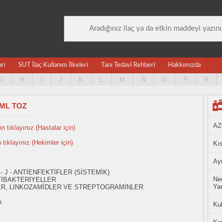
arı
SUT İlaç Kullanım İlkeleri
Tanı Tedavi Rehberi
Hakkımızda
G
H
I
J
K
L
M
N
O
P
R
 ML TOZ
AZ
n tıklayınız (Hastalar için)
n tıklayınız (Hekimler için)
Kıs
Ayn
- J - ANTİENFEKTİFLER (SİSTEMİK)
Ned
TİBAKTERİYELLER
Yan
ER, LINKOZAMİDLER VE STREPTOGRAMİNLER
n
Ku