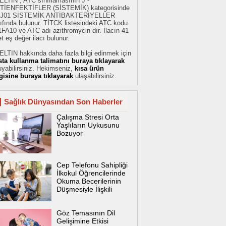
ELTIN , ATC sınıflamasının J -
TİENFEKTİFLER (SİSTEMİK) kategorisinde
 J01 SİSTEMİK ANTİBAKTERİYELLER
ıfında bulunur. TİTCK listesindeki ATC kodu
FA10 ve ATC adı azithromycin dır. İlacın 41
t eş değer ilacı bulunur.
ELTIN hakkında daha fazla bilgi edinmek için
sta kullanma talimatını buraya tıklayarak
yabilirsiniz. Hekimseniz,
kısa ürün
lgisine buraya tıklayarak
ulaşabilirsiniz.
Sağlık Dünyasından Son Haberler
Çalışma Stresi Orta
Yaşlıların Uykusunu
Bozuyor
Cep Telefonu Sahipliği
İlkokul Öğrencilerinde
Okuma Becerilerinin
Düşmesiyle İlişkili
Göz Temasının Dil
Gelişimine Etkisi