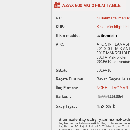
AZAX 500 MG 3 FİLM TABLET
KT:
Kullanma talimatı içi
KUB:
Kısa ürün bilgisi içi
Etkin madde:
azitromisin
ATC:
ATC SINIFLAMASI 
J01 SİSTEMİK AN
J01F MAKROLİDL
J01FA Makrolidler
J01FA10
azitromisi
SB.atc:
J01FA10
Reçete Durumu:
Beyaz Reçete ile sat
İlaç Firması:
NOBEL İLAÇ SAN. 
Barkod :
8699540090064
152.35 ₺
Satış Fiyatı:
Sitemizde ilaç satışı yapılmamaktadı
İlaç fiyatlarının belirtilmesi Akılcı İlaç Kullanımına katk
İlaç fiyatları TC Sağlık Bakanlığı Türkiye İlaç ve Tıbb
Belirtilen ilaç fiyatı eczaneler için önerilen satış fiyatı