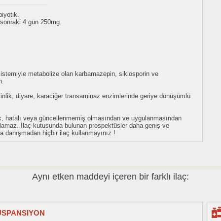
biyotik.
 sonraki 4 gün 250mg.
0 sistemiyle metabolize olan karbamazepin, siklosporin ve
n.
şkinlik, diyare, karaciğer transaminaz enzimlerinde geriye dönüşümlü
eksik, hatalı veya güncellenmemiş olmasından ve uygulanmasından
tulamaz. İlaç kutusunda bulunan prospektüsler daha geniş ve
uza danışmadan hiçbir ilaç kullanmayınız !
Aynı etken maddeyi içeren bir farklı ilaç:
SUSPANSIYON