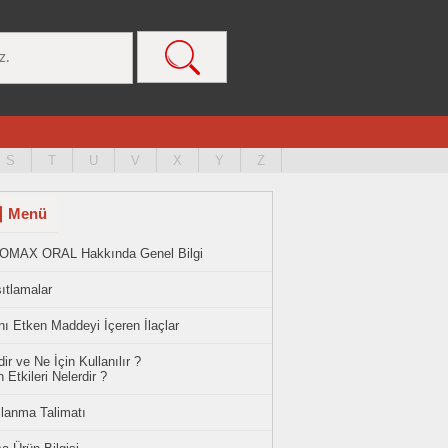
S
T
U
V
X
Y
Z
Menü
OMAX ORAL Hakkında Genel Bilgi
ıtlamalar
ı Etken Maddeyi İçeren İlaçlar
ir ve Ne İçin Kullanılır ?
 Etkileri Nelerdir ?
llanma Talimatı