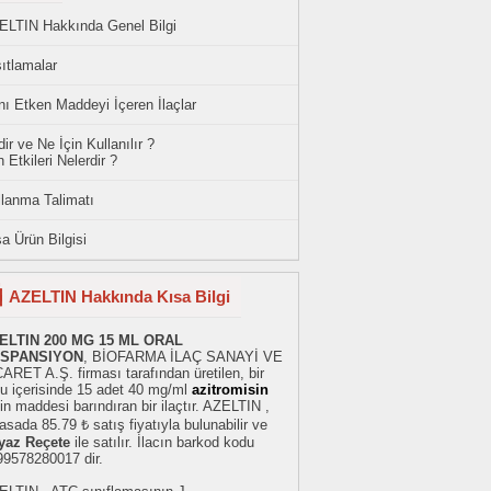
ELTIN Hakkında Genel Bilgi
ıtlamalar
ı Etken Maddeyi İçeren İlaçlar
ir ve Ne İçin Kullanılır ?
 Etkileri Nelerdir ?
llanma Talimatı
a Ürün Bilgisi
AZELTIN Hakkında Kısa Bilgi
ELTIN 200 MG 15 ML ORAL
SPANSIYON
, BİOFARMA İLAÇ SANAYİ VE
ARET A.Ş. firması tarafından üretilen, bir
tu içerisinde 15 adet 40 mg/ml
azitromisin
in maddesi barındıran bir ilaçtır. AZELTIN ,
asada 85.79 ₺ satış fiyatıyla bulunabilir ve
yaz Reçete
ile satılır. İlacın barkod kodu
99578280017 dir.