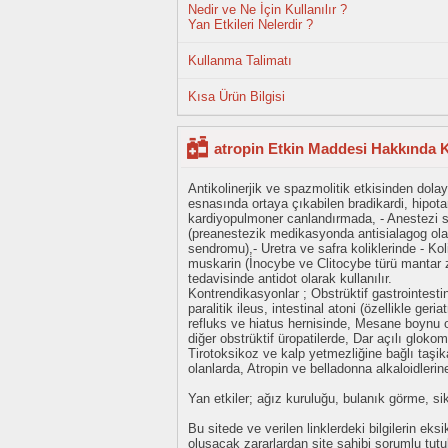
Nedir ve Ne İçin Kullanılır ?
Yan Etkileri Nelerdir ?
Kullanma Talimatı
Kısa Ürün Bilgisi
atropin Etkin Maddesi Hakkında K
Antikolinerjik ve spazmolitik etkisinden dolayı
esnasında ortaya çıkabilen bradikardi, hipotan
kardiyopulmoner canlandırmada, - Anestezi sı
(preanestezik medikasyonda antisialagog olara
sendromu),- Uretra ve safra koliklerinde - Koli
muskarin (İnocybe ve Clitocybe türü mantar ze
tedavisinde antidot olarak kullanılır.
Kontrendikasyonlar ; Obstrüktif gastrointesti
paralitik ileus, intestinal atoni (özellikle ger
refluks ve hiatus hernisinde, Mesane boynu o
diğer obstrüktif üropatilerde, Dar açılı glokomd
Tirotoksikoz ve kalp yetmezliğine bağlı taşik
olanlarda, Atropin ve belladonna alkaloidlerine
Yan etkiler; ağız kuruluğu, bulanık görme, sikl
Bu sitede ve verilen linklerdeki bilgilerin 
oluşacak zararlardan site sahibi sorumlu tu