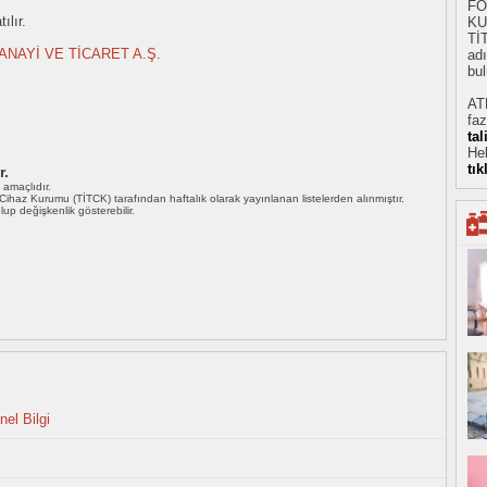
FO
ılır.
KU
Tİ
ANAYİ VE TİCARET A.Ş.
adı
bul
AT
faz
ta
He
tık
r.
ı amaçlıdır.
i Cihaz Kurumu (TİTCK) tarafından haftalık olarak yayınlanan listelerden alınmıştır.
 olup değişkenlik gösterebilir.
l Bilgi