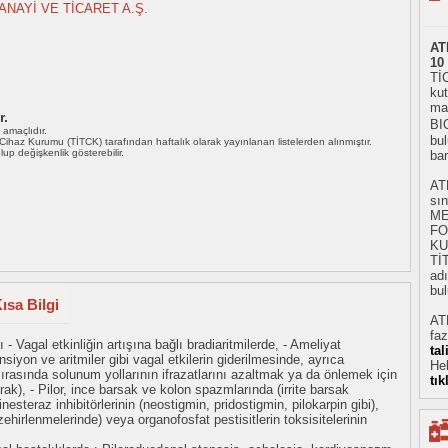
ANAYİ VE TİCARET A.Ş.
AT
10
TİC
kut
ma
r.
BI
ı amaçlıdır.
bul
i Cihaz Kurumu (TİTCK) tarafından haftalık olarak yayınlanan listelerden alınmıştır.
 olup değişkenlik gösterebilir.
ba
AT
sı
ME
FO
KU
Tİ
adı
bul
ısa Bilgi
AT
faz
 - Vagal etkinliğin artışına bağlı bradiaritmilerde, - Ameliyat
ta
siyon ve aritmiler gibi vagal etkilerin giderilmesinde, ayrıca
He
rasında solunum yollarının ifrazatlarını azaltmak ya da önlemek için
tık
k), - Pilor, ince barsak ve kolon spazmlarında (irrite barsak
nesteraz inhibitörlerinin (neostigmin, pridostigmin, pilokarpin gibi),
hirlenmelerinde) veya organofosfat pestisitlerin toksisitelerinin