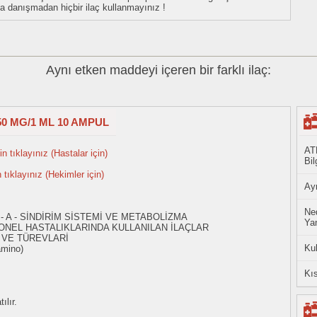
uza danışmadan hiçbir ilaç kullanmayınız !
Aynı etken maddeyi içeren bir farklı ilaç:
0 MG/1 ML 10 AMPUL
AT
n tıklayınız (Hastalar için)
Bil
n tıklayınız (Hekimler için)
Ayn
Ned
- A - SİNDİRİM SİSTEMİ VE METABOLİZMA
Yan
ONEL HASTALIKLARINDA KULLANILAN İLAÇLAR
 VE TÜREVLARİ
Ku
amino)
Kıs
ılır.