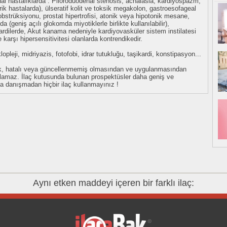
nal hastalıklarda : Piloroduodenal stenosis, achalasia, kardiyospazm,
iatrik hastalarda), ülseratif kolit ve toksik megakolon, gastroesofageal
bstrüksiyonu, prostat hipertrofisi, atonik veya hipotonik mesane,
a (geniş açılı glokomda miyotiklerle birlikte kullanılabilir),
ardilerde, Akut kanama nedeniyle kardiyovasküler sistem instilatesi
 karşı hipersensitivitesi olanlarda kontrendikedir.
opleji, midriyazis, fotofobi, idrar tutukluğu, taşikardi, konstipasyon...
eksik, hatalı veya güncellenmemiş olmasından ve uygulanmasından
tulamaz. İlaç kutusunda bulunan prospektüsler daha geniş ve
uza danışmadan hiçbir ilaç kullanmayınız !
Aynı etken maddeyi içeren bir farklı ilaç: