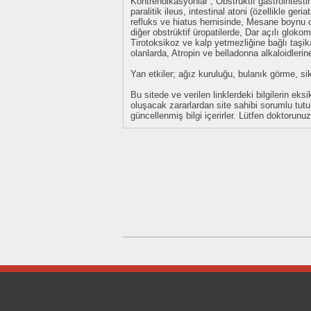
Kontrendikasyonlar ; Obstrüktif gastrointesti
paralitik ileus, intestinal atoni (özellikle ger
refluks ve hiatus hernisinde, Mesane boynu o
diğer obstrüktif üropatilerde, Dar açılı glokomd
Tirotoksikoz ve kalp yetmezliğine bağlı taşik
olanlarda, Atropin ve belladonna alkaloidlerine
Yan etkiler; ağız kuruluğu, bulanık görme, sikl
Bu sitede ve verilen linklerdeki bilgilerin 
oluşacak zararlardan site sahibi sorumlu tu
güncellenmiş bilgi içerirler. Lütfen doktorun