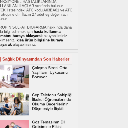
NKSİYONEL HASTALIKLARINDA
LLANILAN İLAÇLAR sınıfında bulunur.
TCK listesindeki ATC kodu A03BA01 ve ATC
 atropine dır. İlacın 27 adet eş değer ilacı
unur.
ROPIN SULFAT BIOFARMA hakkında daha
la bilgi edinmek için
hasta kullanma
limatını buraya tıklayarak
okuyabilirsiniz.
kimseniz,
kısa ürün bilgisine buraya
layarak
ulaşabilirsiniz.
Sağlık Dünyasından Son Haberler
Çalışma Stresi Orta
Yaşlıların Uykusunu
Bozuyor
Cep Telefonu Sahipliği
İlkokul Öğrencilerinde
Okuma Becerilerinin
Düşmesiyle İlişkili
Göz Temasının Dil
Gelişimine Etkisi