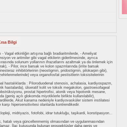
ısa Bilgi
 - Vagal etkinliğin artışına bağlı bradiaritmilerde, - Ameliyat
siyon ve aritmiler gibi vagal etkilerin giderilmesinde, ayrıca
rasında solunum yollarının ifrazatlarını azaltmak ya da önlemek için
k), - Pilor, ince barsak ve kolon spazmlarında (irrite barsak
nesteraz inhibitörlerinin (neostigmin, pridostigmin, pilokarpin gibi),
hirlenmelerinde) veya organofosfat pestisitlerin toksisitelerinin
nal hastalıklarda : Piloroduodenal stenosis, achalasia, kardiyospazm,
iatrik hastalarda), ülseratif kolit ve toksik megakolon, gastroesofageal
bstrüksiyonu, prostat hipertrofisi, atonik veya hipotonik mesane,
a (geniş açılı glokomda miyotiklerle birlikte kullanılabilir),
ardilerde, Akut kanama nedeniyle kardiyovasküler sistem instilatesi
 karşı hipersensitivitesi olanlarda kontrendikedir.
opleji, midriyazis, fotofobi, idrar tutukluğu, taşikardi, konstipasyon...
eksik, hatalı veya güncellenmemiş olmasından ve uygulanmasından
tulamaz. İlaç kutusunda bulunan prospektüsler daha geniş ve