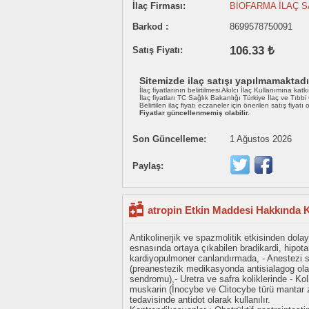
İlaç Firması:
BİOFARMA İLAÇ S
Barkod :
8699578750091
106.33 ₺
Satış Fiyatı:
Sitemizde ilaç satışı yapılmamaktadı
İlaç fiyatlarının belirtilmesi Akılcı İlaç Kullanımına katk
İlaç fiyatları TC Sağlık Bakanlığı Türkiye İlaç ve Tıbb
Belirtilen ilaç fiyatı eczaneler için önerilen satış fiyatı
Fiyatlar güncellenmemiş olabilir.
Son Güncelleme:
1 Ağustos 2026
Paylaş:
atropin Etkin Maddesi Hakkında K
Antikolinerjik ve spazmolitik etkisinden dolayı
esnasında ortaya çıkabilen bradikardi, hipotan
kardiyopulmoner canlandırmada, - Anestezi sı
(preanestezik medikasyonda antisialagog olara
sendromu),- Uretra ve safra koliklerinde - Koli
muskarin (İnocybe ve Clitocybe türü mantar ze
tedavisinde antidot olarak kullanılır.