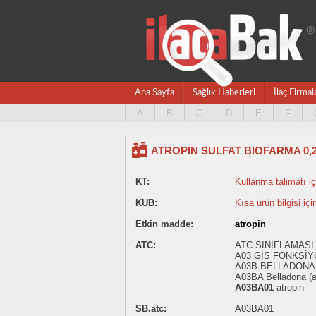
Ana Sayfa
Sağlık Haberleri
İlaç Firmal
A
B
C
D
E
F
ATROPIN SULFAT BIOFARMA 0,2
KT:
Kullanma talimatı içi
KUB:
Kısa ürün bilgisi içi
Etkin madde:
atropin
ATC:
ATC SINIFLAMASI 
A03 GİS FONKSİY
A03B BELLADONA
A03BA Belladona (
A03BA01
atropin
SB.atc:
A03BA01