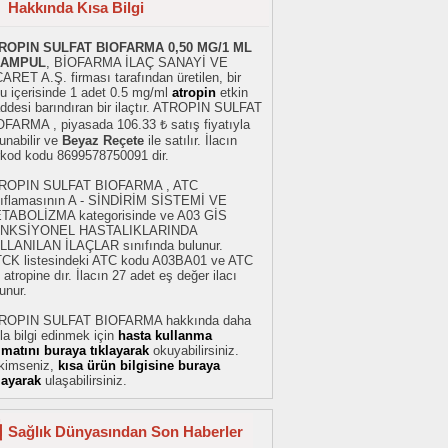
Hakkında Kısa Bilgi
ROPIN SULFAT BIOFARMA 0,50 MG/1 ML
 AMPUL
, BİOFARMA İLAÇ SANAYİ VE
ARET A.Ş. firması tarafından üretilen, bir
u içerisinde 1 adet 0.5 mg/ml
atropin
etkin
ddesi barındıran bir ilaçtır. ATROPIN SULFAT
OFARMA , piyasada 106.33 ₺ satış fiyatıyla
unabilir ve
Beyaz Reçete
ile satılır. İlacın
rkod kodu 8699578750091 dir.
ROPIN SULFAT BIOFARMA , ATC
nıflamasının A - SİNDİRİM SİSTEMİ VE
TABOLİZMA kategorisinde ve A03 GİS
NKSİYONEL HASTALIKLARINDA
LLANILAN İLAÇLAR sınıfında bulunur.
TCK listesindeki ATC kodu A03BA01 ve ATC
 atropine dır. İlacın 27 adet eş değer ilacı
unur.
ROPIN SULFAT BIOFARMA hakkında daha
la bilgi edinmek için
hasta kullanma
limatını buraya tıklayarak
okuyabilirsiniz.
kimseniz,
kısa ürün bilgisine buraya
layarak
ulaşabilirsiniz.
Sağlık Dünyasından Son Haberler