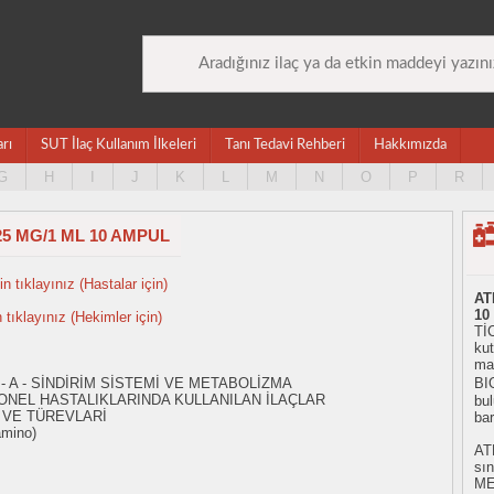
arı
SUT İlaç Kullanım İlkeleri
Tanı Tedavi Rehberi
Hakkımızda
G
H
I
J
K
L
M
N
O
P
R
5 MG/1 ML 10 AMPUL
n tıklayınız (Hastalar için)
AT
10
n tıklayınız (Hekimler için)
TİC
kut
ma
- A - SİNDİRİM SİSTEMİ VE METABOLİZMA
BI
ONEL HASTALIKLARINDA KULLANILAN İLAÇLAR
bul
 VE TÜREVLARİ
ba
amino)
AT
sı
ME