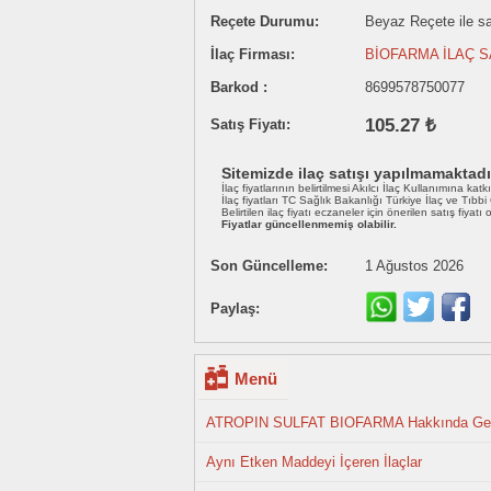
Reçete Durumu:
Beyaz Reçete ile sat
İlaç Firması:
BİOFARMA İLAÇ S
Barkod :
8699578750077
105.27 ₺
Satış Fiyatı:
Sitemizde ilaç satışı yapılmamaktadı
İlaç fiyatlarının belirtilmesi Akılcı İlaç Kullanımına katk
İlaç fiyatları TC Sağlık Bakanlığı Türkiye İlaç ve Tıbb
Belirtilen ilaç fiyatı eczaneler için önerilen satış fiyatı
Fiyatlar güncellenmemiş olabilir.
Son Güncelleme:
1 Ağustos 2026
Paylaş:
Menü
ATROPIN SULFAT BIOFARMA Hakkında Gene
Aynı Etken Maddeyi İçeren İlaçlar