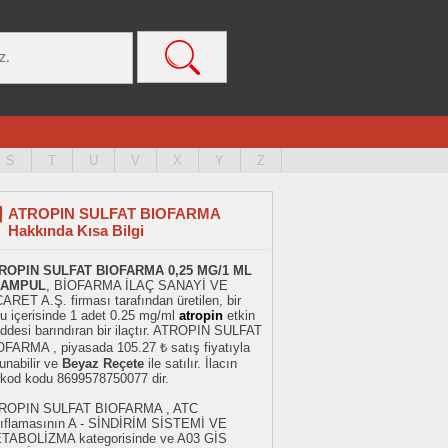
S
T
U
V
X
Y
Z
ATROPIN SULFAT BIOFARMA
Hakkında Kısa Bilgi
ROPIN SULFAT BIOFARMA 0,25 MG/1 ML
 AMPUL
, BİOFARMA İLAÇ SANAYİ VE
ARET A.Ş. firması tarafından üretilen, bir
u içerisinde 1 adet 0.25 mg/ml
atropin
etkin
ddesi barındıran bir ilaçtır. ATROPIN SULFAT
OFARMA , piyasada 105.27 ₺ satış fiyatıyla
unabilir ve
Beyaz Reçete
ile satılır. İlacın
rkod kodu 8699578750077 dir.
ROPIN SULFAT BIOFARMA , ATC
nıflamasının A - SİNDİRİM SİSTEMİ VE
TABOLİZMA kategorisinde ve A03 GİS