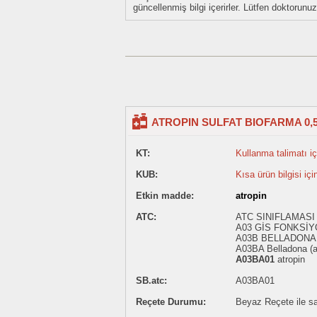
güncellenmiş bilgi içerirler. Lütfen doktorun
ATROPIN SULFAT BIOFARMA 0,5
KT:
Kullanma talimatı içi
KUB:
Kısa ürün bilgisi içi
Etkin madde:
atropin
ATC:
ATC SINIFLAMASI 
A03 GİS FONKSİY
A03B BELLADONA
A03BA Belladona (
A03BA01
atropin
SB.atc:
A03BA01
Reçete Durumu:
Beyaz Reçete ile sat