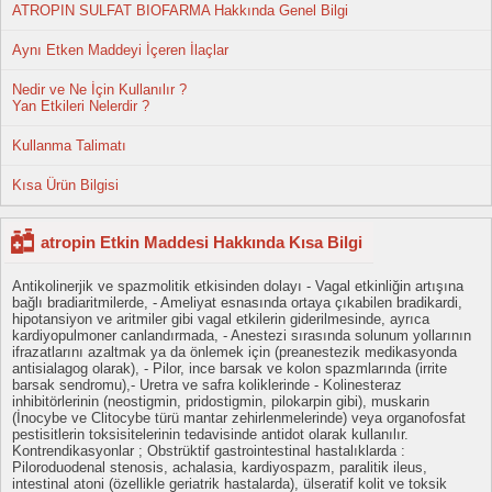
ATROPIN SULFAT BIOFARMA Hakkında Genel Bilgi
Aynı Etken Maddeyi İçeren İlaçlar
Nedir ve Ne İçin Kullanılır ?
Yan Etkileri Nelerdir ?
Kullanma Talimatı
Kısa Ürün Bilgisi
atropin Etkin Maddesi Hakkında Kısa Bilgi
Antikolinerjik ve spazmolitik etkisinden dolayı - Vagal etkinliğin artışına
bağlı bradiaritmilerde, - Ameliyat esnasında ortaya çıkabilen bradikardi,
hipotansiyon ve aritmiler gibi vagal etkilerin giderilmesinde, ayrıca
kardiyopulmoner canlandırmada, - Anestezi sırasında solunum yollarının
ifrazatlarını azaltmak ya da önlemek için (preanestezik medikasyonda
antisialagog olarak), - Pilor, ince barsak ve kolon spazmlarında (irrite
barsak sendromu),- Uretra ve safra koliklerinde - Kolinesteraz
inhibitörlerinin (neostigmin, pridostigmin, pilokarpin gibi), muskarin
(İnocybe ve Clitocybe türü mantar zehirlenmelerinde) veya organofosfat
pestisitlerin toksisitelerinin tedavisinde antidot olarak kullanılır.
Kontrendikasyonlar ; Obstrüktif gastrointestinal hastalıklarda :
Piloroduodenal stenosis, achalasia, kardiyospazm, paralitik ileus,
intestinal atoni (özellikle geriatrik hastalarda), ülseratif kolit ve toksik