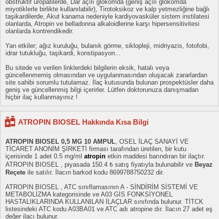
obstrüktif üropatilerde, Dar açılı glokomda (geniş açılı glokomda
miyotiklerle birlikte kullanılabilir), Tirotoksikoz ve kalp yetmezliğine bağlı
taşikardilerde, Akut kanama nedeniyle kardiyovasküler sistem instilatesi
olanlarda, Atropin ve belladonna alkaloidlerine karşı hipersensitivitesi
olanlarda kontrendikedir.
Yan etkiler; ağız kuruluğu, bulanık görme, siklopleji, midriyazis, fotofobi,
idrar tutukluğu, taşikardi, konstipasyon...
Bu sitede ve verilen linklerdeki bilgilerin eksik, hatalı veya
güncellenmemiş olmasından ve uygulanmasından oluşacak zararlardan
site sahibi sorumlu tutulamaz. İlaç kutusunda bulunan prospektüsler daha
geniş ve güncellenmiş bilgi içerirler. Lütfen doktorunuza danışmadan
hiçbir ilaç kullanmayınız !
ATROPIN BIOSEL Hakkında Kısa Bilgi
ATROPIN BIOSEL 0,5 MG 10 AMPUL
, OSEL İLAÇ SANAYİ VE
TİCARET ANONİM ŞİRKETİ firması tarafından üretilen, bir kutu
içerisinde 1 adet 0.5 mg/ml
atropin
etkin maddesi barındıran bir ilaçtır.
ATROPIN BIOSEL , piyasada 150.4 ₺ satış fiyatıyla bulunabilir ve
Beyaz
Reçete
ile satılır. İlacın barkod kodu 8699788750232 dir.
ATROPIN BIOSEL , ATC sınıflamasının A - SİNDİRİM SİSTEMİ VE
METABOLİZMA kategorisinde ve A03 GİS FONKSİYONEL
HASTALIKLARINDA KULLANILAN İLAÇLAR sınıfında bulunur. TİTCK
listesindeki ATC kodu A03BA01 ve ATC adı atropine dır. İlacın 27 adet eş
değer ilacı bulunur.