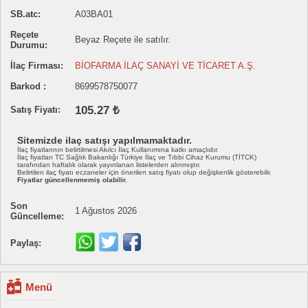
SB.atc:
A03BA01
Reçete
Beyaz Reçete ile satılır.
Durumu:
İlaç Firması:
BİOFARMA İLAÇ SANAYİ VE TİCARET A.Ş.
Barkod :
8699578750077
105.27 ₺
Satış Fiyatı:
Sitemizde ilaç satışı yapılmamaktadır.
İlaç fiyatlarının belirtilmesi Akılcı İlaç Kullanımına katkı amaçlıdır.
İlaç fiyatları TC Sağlık Bakanlığı Türkiye İlaç ve Tıbbi Cihaz Kurumu (TİTCK)
tarafından haftalık olarak yayınlanan listelerden alınmıştır.
Belirtilen ilaç fiyatı eczaneler için önerilen satış fiyatı olup değişkenlik gösterebilir.
Fiyatlar güncellenmemiş olabilir.
Son
1 Ağustos 2026
Güncelleme:
Paylaş:
Menü