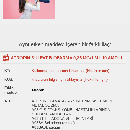
Aynı etken maddeyi içeren bir farklı ilaç:
ATROPIN SULFAT BIOFARMA 0,25 MG/1 ML 10 AMPUL
KT:
Kullanma talimatı için tıklayınız (Hastalar için)
KUB:
Kısa ürün bilgisi için tıklayınız (Hekimler için)
Etkin
atropin
madde:
ATC:
ATC SINIFLAMASI - A - SİNDİRİM SİSTEMİ VE
METABOLİZMA
A03 GİS FONKSİYONEL HASTALIKLARINDA
KULLANILAN İLAÇLAR
A03B BELLADONA VE TÜREVLARİ
A03BA Belladona (amino)
A03BA01
atropin