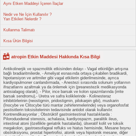
Aynı Etken Maddeyi İçeren İlaçlar
Nedir ve Ne İçin Kullanılır ?
Yan Etkileri Nelerdir ?
Kullanma Talimatı
Kısa Ürün Bilgisi
atropin Etkin Maddesi Hakkında Kısa Bilgi
Antikolinerjik ve spazmolitik etkisinden dolayı - Vagal etkinliğin artışına
bağlı bradiaritmilerde, - Ameliyat esnasında ortaya çıkabilen bradikardi,
hipotansiyon ve aritmiler gibi vagal etkilerin giderilmesinde, ayrıca
kardiyopulmoner canlandırmada, - Anestezi sırasında solunum yollarının
ifrazatlarını azaltmak ya da önlemek için (preanestezik medikasyonda
antisialagog olarak), - Pilor, ince barsak ve kolon spazmlarında (irrite
barsak sendromu),- Uretra ve safra koliklerinde - Kolinesteraz
inhibitörlerinin (neostigmin, pridostigmin, pilokarpin gibi), muskarin
(İnocybe ve Clitocybe türü mantar zehirlenmelerinde) veya organofosfat
pestisitlerin toksisitelerinin tedavisinde antidot olarak kullanılır.
Kontrendikasyonlar ; Obstrüktif gastrointestinal hastalıklarda :
Piloroduodenal stenosis, achalasia, kardiyospazm, paralitik ileus,
intestinal atoni (özellikle geriatrik hastalarda), ülseratif kolit ve toksik
megakolon, gastroesofageal refluks ve hiatus hernisinde, Mesane boynu
obstrüksiyonu, prostat hipertrofisi, atonik veya hipotonik mesane, diğer