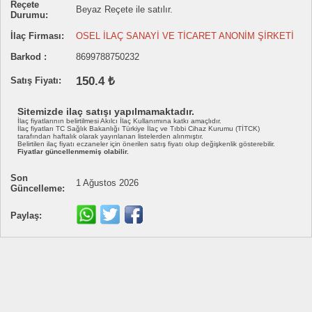
Reçete
Beyaz Reçete ile satılır.
Durumu:
İlaç Firması:
OSEL İLAÇ SANAYİ VE TİCARET ANONİM ŞİRKETİ
Barkod :
8699788750232
150.4 ₺
Satış Fiyatı:
Sitemizde ilaç satışı yapılmamaktadır.
İlaç fiyatlarının belirtilmesi Akılcı İlaç Kullanımına katkı amaçlıdır.
İlaç fiyatları TC Sağlık Bakanlığı Türkiye İlaç ve Tıbbi Cihaz Kurumu (TİTCK)
tarafından haftalık olarak yayınlanan listelerden alınmıştır.
Belirtilen ilaç fiyatı eczaneler için önerilen satış fiyatı olup değişkenlik gösterebilir.
Fiyatlar güncellenmemiş olabilir.
Son
1 Ağustos 2026
Güncelleme:
Paylaş: