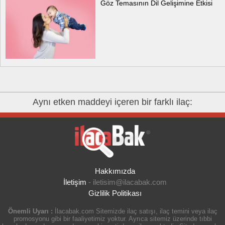
Göz Temasının Dil Gelişimine Etkisi
Aynı etken maddeyi içeren bir farklı ilaç:
Hakkımızda
İletişim
-
iletisim@ilacabak.com
Gizlilik Politikası
Önemli Uyarı :
İlacabak.com Sitemizde ilaç satışı, ilaç temini veya ilaç
promosyonu gibi bir faaliyetimiz yoktur. Ayrıca sitemiz üzerinde tıbbi