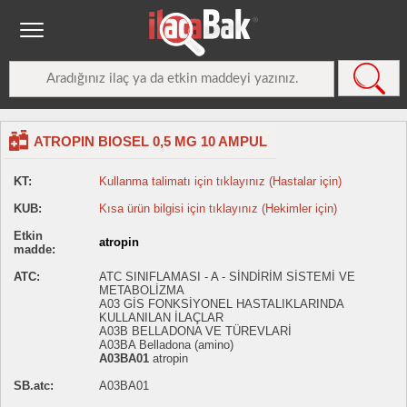
ATROPIN BIOSEL 0,5 MG 10 AMPUL
KT:
Kullanma talimatı için tıklayınız (Hastalar için)
KUB:
Kısa ürün bilgisi için tıklayınız (Hekimler için)
Etkin
atropin
madde:
ATC:
ATC SINIFLAMASI - A - SİNDİRİM SİSTEMİ VE
METABOLİZMA
A03 GİS FONKSİYONEL HASTALIKLARINDA
KULLANILAN İLAÇLAR
A03B BELLADONA VE TÜREVLARİ
A03BA Belladona (amino)
A03BA01
atropin
SB.atc:
A03BA01