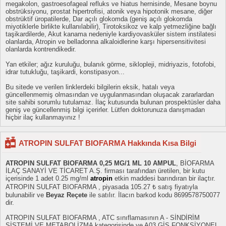
megakolon, gastroesofageal refluks ve hiatus hernisinde, Mesane boynu
obstrüksiyonu, prostat hipertrofisi, atonik veya hipotonik mesane, diğer
obstrüktif üropatilerde, Dar açılı glokomda (geniş açılı glokomda
miyotiklerle birlikte kullanılabilir), Tirotoksikoz ve kalp yetmezliğine bağlı
taşikardilerde, Akut kanama nedeniyle kardiyovasküler sistem instilatesi
olanlarda, Atropin ve belladonna alkaloidlerine karşı hipersensitivitesi
olanlarda kontrendikedir.
Yan etkiler; ağız kuruluğu, bulanık görme, siklopleji, midriyazis, fotofobi,
idrar tutukluğu, taşikardi, konstipasyon...
Bu sitede ve verilen linklerdeki bilgilerin eksik, hatalı veya
güncellenmemiş olmasından ve uygulanmasından oluşacak zararlardan
site sahibi sorumlu tutulamaz. İlaç kutusunda bulunan prospektüsler daha
geniş ve güncellenmiş bilgi içerirler. Lütfen doktorunuza danışmadan
hiçbir ilaç kullanmayınız !
ATROPIN SULFAT BIOFARMA Hakkında Kısa Bilgi
ATROPIN SULFAT BIOFARMA 0,25 MG/1 ML 10 AMPUL
, BİOFARMA
İLAÇ SANAYİ VE TİCARET A.Ş. firması tarafından üretilen, bir kutu
içerisinde 1 adet 0.25 mg/ml
atropin
etkin maddesi barındıran bir ilaçtır.
ATROPIN SULFAT BIOFARMA , piyasada 105.27 ₺ satış fiyatıyla
bulunabilir ve
Beyaz Reçete
ile satılır. İlacın barkod kodu 8699578750077
dir.
ATROPIN SULFAT BIOFARMA , ATC sınıflamasının A - SİNDİRİM
SİSTEMİ VE METABOLİZMA kategorisinde ve A03 GİS FONKSİYONEL