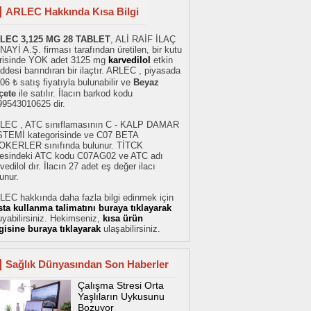
ARLEC Hakkında Kısa Bilgi
LEC 3,125 MG 28 TABLET
, ALİ RAİF İLAÇ
AYİ A.Ş. firması tarafından üretilen, bir kutu
erisinde YOK adet 3125 mg
karvedilol
etkin
desi barındıran bir ilaçtır. ARLEC , piyasada
06 ₺ satış fiyatıyla bulunabilir ve
Beyaz
çete
ile satılır. İlacın barkod kodu
99543010625 dir.
LEC , ATC sınıflamasının C - KALP DAMAR
STEMİ kategorisinde ve C07 BETA
OKERLER sınıfında bulunur. TİTCK
stesindeki ATC kodu C07AG02 ve ATC adı
vedilol dır. İlacın 27 adet eş değer ilacı
unur.
LEC hakkında daha fazla bilgi edinmek için
sta kullanma talimatını buraya tıklayarak
yabilirsiniz. Hekimseniz,
kısa ürün
lgisine buraya tıklayarak
ulaşabilirsiniz.
Sağlık Dünyasından Son Haberler
Çalışma Stresi Orta
Yaşlıların Uykusunu
Bozuyor