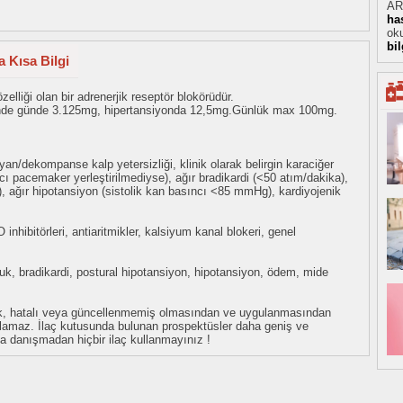
AR
ha
oku
bi
 Kısa Bilgi
zelliği olan bir adrenerjik reseptör blokörüdür.
ğinde günde 3.125mg, hipertansiyonda 12,5mg.Günlük max 100mg.
yan/dekompanse kalp yetersizliği, klinik olarak belirgin karaciğer
cı pacemaker yerleştirilmediyse), ağır bradikardi (<50 atım/dakika),
), ağır hipotansiyon (sistolik kan basıncı <85 mmHg), kardiyojenik
inhibitörleri, antiaritmikler, kalsiyum kanal blokeri, genel
luk, bradikardi, postural hipotansiyon, hipotansiyon, ödem, mide
eksik, hatalı veya güncellenmemiş olmasından ve uygulanmasından
tulamaz. İlaç kutusunda bulunan prospektüsler daha geniş ve
uza danışmadan hiçbir ilaç kullanmayınız !