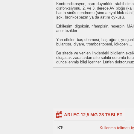
Kontrendikasyon; aşırı duyarlılık, stabil olma
disfonksiyonu, 2. ve 3. derece AV bloğu (kalı
hasta sinüs sendromu (sino-atriyal blok dahil
şok, bronkospazm ya da astım öyküsü.
Etkileşim; digoksin, rifampisin, reserpin, MAO 
anestezikler.
Yan etkiler; baş dönmesi, baş ağrısı, yorgun
bulantısı, diyare, trombositopeni, lökopeni...
Bu sitede ve verilen linklerdeki bilgilerin 
oluşacak zararlardan site sahibi sorumlu tu
güncellenmiş bilgi içerirler. Lütfen doktorun
ARLEC 12,5 MG 28 TABLET
KT:
Kullanma talimatı içi