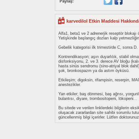
Paylaş:
karvedilol Etkin Maddesi Hakkında
Alfa1, beta1 ve 2 adrenerjik reseptör blokajı ö
Yetişkinde başlangıç dozları kalp yetmezli
Gebelik kategorisi ilk trimestirde C, sonra D.
Kontrendikasyon; aşırı duyarlılık, stabil olma
disfonksiyonu, 2. ve 3. derece AV bloğu (kalı
hasta sinüs sendromu (sino-atriyal blok dahil
şok, bronkospazm ya da astım öyküsü.
Etkileşim; digoksin, rifampisin, reserpin, MAO 
anestezikler.
Yan etkiler; baş dönmesi, baş ağrısı, yorgun
bulantısı, diyare, trombositopeni, lökopeni...
Bu sitede ve verilen linklerdeki bilgilerin 
oluşacak zararlardan site sahibi sorumlu tu
güncellenmiş bilgi içerirler. Lütfen doktorun