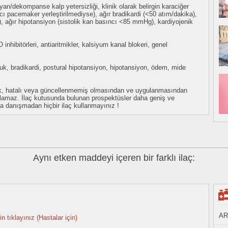
yan/dekompanse kalp yetersizliği, klinik olarak belirgin karaciğer
cı pacemaker yerleştirilmediyse), ağır bradikardi (<50 atım/dakika),
), ağır hipotansiyon (sistolik kan basıncı <85 mmHg), kardiyojenik
inhibitörleri, antiaritmikler, kalsiyum kanal blokeri, genel
luk, bradikardi, postural hipotansiyon, hipotansiyon, ödem, mide
eksik, hatalı veya güncellenmemiş olmasından ve uygulanmasından
tulamaz. İlaç kutusunda bulunan prospektüsler daha geniş ve
uza danışmadan hiçbir ilaç kullanmayınız !
Aynı etken maddeyi içeren bir farklı ilaç:
AR
n tıklayınız (Hastalar için)