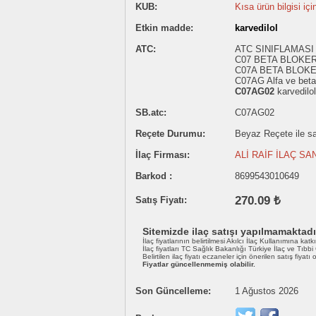
KUB:
Kısa ürün bilgisi içi
Etkin madde:
karvedilol
ATC:
ATC SINIFLAMASI
C07 BETA BLOKE
C07A BETA BLOK
C07AG Alfa ve beta 
C07AG02
karvedilol
SB.atc:
C07AG02
Reçete Durumu:
Beyaz Reçete ile sat
İlaç Firması:
ALİ RAİF İLAÇ SAN
Barkod :
8699543010649
270.09 ₺
Satış Fiyatı:
Sitemizde ilaç satışı yapılmamaktadı
İlaç fiyatlarının belirtilmesi Akılcı İlaç Kullanımına katk
İlaç fiyatları TC Sağlık Bakanlığı Türkiye İlaç ve Tıbb
Belirtilen ilaç fiyatı eczaneler için önerilen satış fiyatı
Fiyatlar güncellenmemiş olabilir.
Son Güncelleme:
1 Ağustos 2026