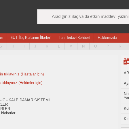
arı
SUT İlaç Kullanım İlkeleri
Tanı Tedavi Rehberi
Hakkımızda
G
H
I
J
K
L
M
N
O
P
R
AR
n tıklayınız (Hastalar için)
n tıklayınız (Hekimler için)
Ayn
Ned
Yan
 - C - KALP DAMAR SİSTEMİ
RLER
Ku
ERLER
blokerler
Kıs