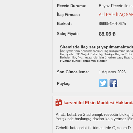
Reçete Durumu:
Beyaz Reçete ile sat
İlaç Firması:
ALİ RAİF İLAÇ SAN
Barkod :
8699543010625
88.06 ₺
Satış Fiyatı:
Sitemizde ilaç satışı yapılmamaktadı
İlaç fiyatlarının belirtilmesi Akılcı İlaç Kullanımına katk
İlaç fiyatları TC Sağlık Bakanlığı Türkiye İlaç ve Tıbb
Belirtilen ilaç fiyatı eczaneler için önerilen satış fiyatı
Fiyatlar güncellenmemiş olabilir.
Son Güncelleme:
1 Ağustos 2026
Paylaş:
karvedilol Etkin Maddesi Hakkında
Alfa1, beta1 ve 2 adrenerjik reseptör blokajı ö
Yetişkinde başlangıç dozları kalp yetmezli
Gebelik kategorisi ilk trimestirde C, sonra D.