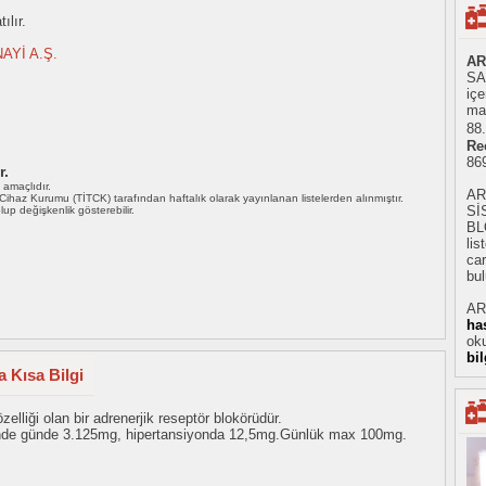
ılır.
AYİ A.Ş.
AR
SAN
iç
mad
88.
Re
86
r.
ı amaçlıdır.
AR
i Cihaz Kurumu (TİTCK) tarafından haftalık olarak yayınlanan listelerden alınmıştır.
Sİ
 olup değişkenlik gösterebilir.
BL
li
car
bul
AR
ha
oku
bi
 Kısa Bilgi
zelliği olan bir adrenerjik reseptör blokörüdür.
ğinde günde 3.125mg, hipertansiyonda 12,5mg.Günlük max 100mg.