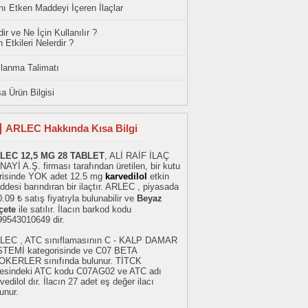
ı Etken Maddeyi İçeren İlaçlar
ir ve Ne İçin Kullanılır ?
 Etkileri Nelerdir ?
llanma Talimatı
a Ürün Bilgisi
ARLEC Hakkında Kısa Bilgi
LEC 12,5 MG 28 TABLET
, ALİ RAİF İLAÇ
AYİ A.Ş. firması tarafından üretilen, bir kutu
erisinde YOK adet 12.5 mg
karvedilol
etkin
desi barındıran bir ilaçtır. ARLEC , piyasada
.09 ₺ satış fiyatıyla bulunabilir ve
Beyaz
çete
ile satılır. İlacın barkod kodu
99543010649 dir.
LEC , ATC sınıflamasının C - KALP DAMAR
STEMİ kategorisinde ve C07 BETA
OKERLER sınıfında bulunur. TİTCK
stesindeki ATC kodu C07AG02 ve ATC adı
vedilol dır. İlacın 27 adet eş değer ilacı
unur.