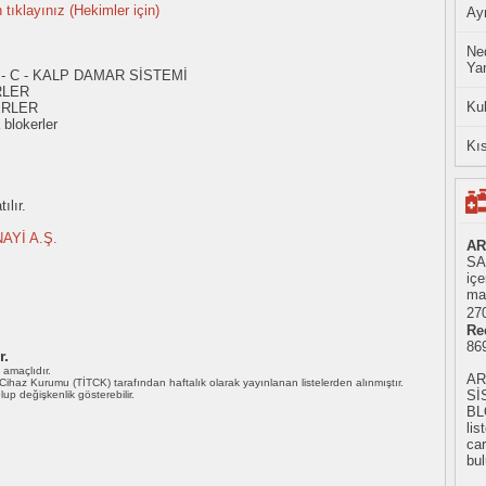
n tıklayınız (Hekimler için)
Ayn
Ned
Yan
 - C - KALP DAMAR SİSTEMİ
RLER
Ku
ERLER
blokerler
Kıs
ılır.
AYİ A.Ş.
AR
SAN
iç
mad
270
Re
86
r.
ı amaçlıdır.
AR
i Cihaz Kurumu (TİTCK) tarafından haftalık olarak yayınlanan listelerden alınmıştır.
Sİ
 olup değişkenlik gösterebilir.
BL
li
car
bul