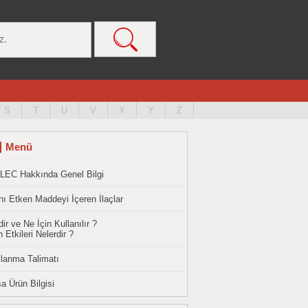
S
T
U
V
X
Y
Z
Menü
LEC Hakkında Genel Bilgi
ı Etken Maddeyi İçeren İlaçlar
ir ve Ne İçin Kullanılır ?
 Etkileri Nelerdir ?
llanma Talimatı
a Ürün Bilgisi