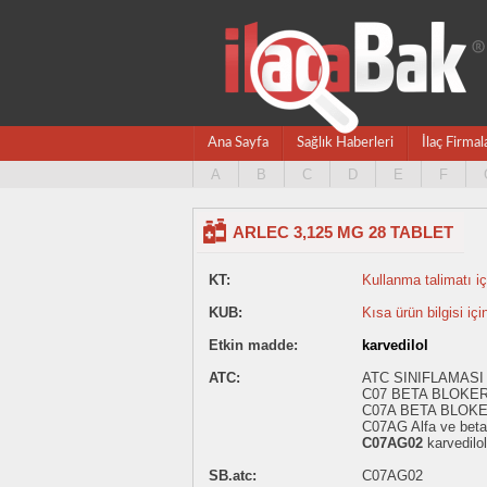
Ana Sayfa
Sağlık Haberleri
İlaç Firmal
A
B
C
D
E
F
ARLEC 3,125 MG 28 TABLET
KT:
Kullanma talimatı içi
KUB:
Kısa ürün bilgisi içi
Etkin madde:
karvedilol
ATC:
ATC SINIFLAMASI
C07 BETA BLOKE
C07A BETA BLOK
C07AG Alfa ve beta 
C07AG02
karvedilol
SB.atc:
C07AG02