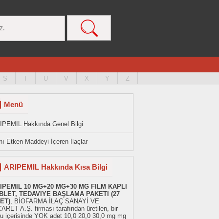
S
T
U
V
X
Y
Z
Menü
IPEMIL Hakkında Genel Bilgi
ı Etken Maddeyi İçeren İlaçlar
ARIPEMIL Hakkında Kısa Bilgi
IPEMIL 10 MG+20 MG+30 MG FILM KAPLI
BLET, TEDAVIYE BAŞLAMA PAKETI (27
ET)
, BİOFARMA İLAÇ SANAYİ VE
ARET A.Ş. firması tarafından üretilen, bir
tu içerisinde YOK adet 10,0 20,0 30,0 mg mg