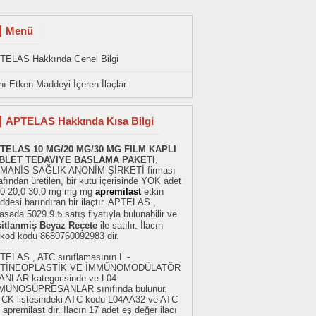
Menü
TELAS Hakkında Genel Bilgi
ı Etken Maddeyi İçeren İlaçlar
APTELAS Hakkında Kısa Bilgi
TELAS 10 MG/20 MG/30 MG FILM KAPLI
BLET TEDAVIYE BASLAMA PAKETI
,
MANİS SAĞLIK ANONİM ŞİRKETİ firması
afından üretilen, bir kutu içerisinde YOK adet
,0 20,0 30,0 mg mg mg
apremilast
etkin
desi barındıran bir ilaçtır. APTELAS ,
asada 5029.9 ₺ satış fiyatıyla bulunabilir ve
sitlanmiş Beyaz Reçete
ile satılır. İlacın
rkod kodu 8680760092983 dir.
TELAS , ATC sınıflamasının L -
TİNEOPLASTİK VE İMMÜNOMODÜLATÖR
ANLAR kategorisinde ve L04
MÜNOSÜPRESANLAR sınıfında bulunur.
TCK listesindeki ATC kodu L04AA32 ve ATC
 apremilast dır. İlacın 17 adet eş değer ilacı