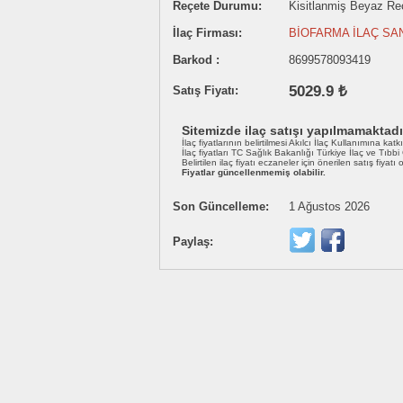
Reçete Durumu:
Kisitlanmiş Beyaz Reçe
İlaç Firması:
BİOFARMA İLAÇ SAN
Barkod :
8699578093419
5029.9 ₺
Satış Fiyatı:
Sitemizde ilaç satışı yapılmamaktadı
İlaç fiyatlarının belirtilmesi Akılcı İlaç Kullanımına katk
İlaç fiyatları TC Sağlık Bakanlığı Türkiye İlaç ve Tıbb
Belirtilen ilaç fiyatı eczaneler için önerilen satış fiyatı
Fiyatlar güncellenmemiş olabilir.
Son Güncelleme:
1 Ağustos 2026
Paylaş: