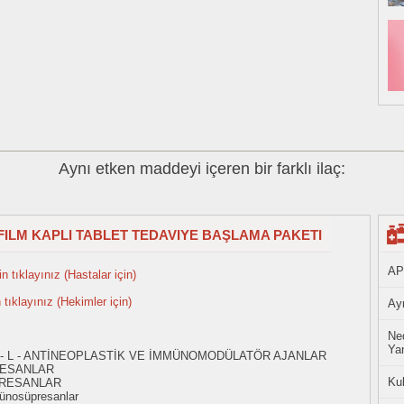
Aynı etken maddeyi içeren bir farklı ilaç:
FILM KAPLI TABLET TEDAVIYE BAŞLAMA PAKETI
AP
n tıklayınız (Hastalar için)
n tıklayınız (Hekimler için)
Ayn
Ned
Yan
 - L - ANTİNEOPLASTİK VE İMMÜNOMODÜLATÖR AJANLAR
RESANLAR
Ku
PRESANLAR
ünosüpresanlar