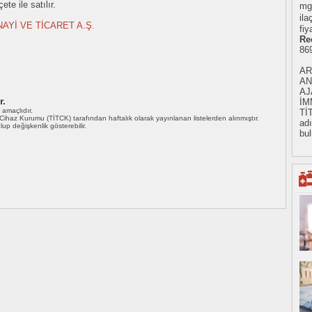
te ile satılır.
m
ila
AYİ VE TİCARET A.Ş.
fiy
Re
86
AR
AN
AJ
r.
İM
ı amaçlıdır.
Tİ
i Cihaz Kurumu (TİTCK) tarafından haftalık olarak yayınlanan listelerden alınmıştır.
adı
 olup değişkenlik gösterebilir.
bul