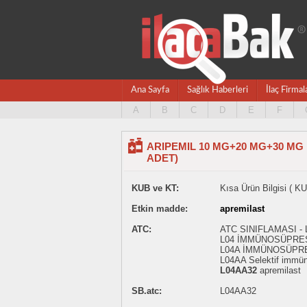
Ana Sayfa
Sağlık Haberleri
İlaç Firmal
A
B
C
D
E
F
ARIPEMIL 10 MG+20 MG+30 MG 
ADET)
KUB ve KT:
Kısa Ürün Bilgisi ( KU
Etkin madde:
apremilast
ATC:
ATC SINIFLAMASI 
L04 İMMÜNOSÜPRE
L04A İMMÜNOSÜPR
L04AA Selektif immün
L04AA32
apremilast
SB.atc:
L04AA32