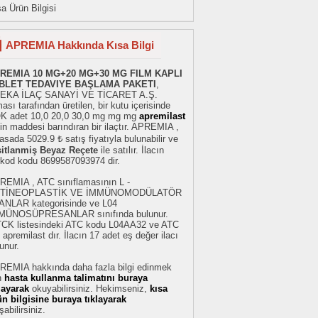
a Ürün Bilgisi
APREMIA Hakkında Kısa Bilgi
REMIA 10 MG+20 MG+30 MG FILM KAPLI
BLET TEDAVIYE BAŞLAMA PAKETI
,
EKA İLAÇ SANAYİ VE TİCARET A.Ş.
ması tarafından üretilen, bir kutu içerisinde
K adet 10,0 20,0 30,0 mg mg mg
apremilast
in maddesi barındıran bir ilaçtır. APREMIA ,
asada 5029.9 ₺ satış fiyatıyla bulunabilir ve
sitlanmiş Beyaz Reçete
ile satılır. İlacın
rkod kodu 8699587093974 dir.
REMIA , ATC sınıflamasının L -
TİNEOPLASTİK VE İMMÜNOMODÜLATÖR
ANLAR kategorisinde ve L04
MÜNOSÜPRESANLAR sınıfında bulunur.
TCK listesindeki ATC kodu L04AA32 ve ATC
 apremilast dır. İlacın 17 adet eş değer ilacı
unur.
REMIA hakkında daha fazla bilgi edinmek
n
hasta kullanma talimatını buraya
klayarak
okuyabilirsiniz. Hekimseniz,
kısa
ün bilgisine buraya tıklayarak
şabilirsiniz.