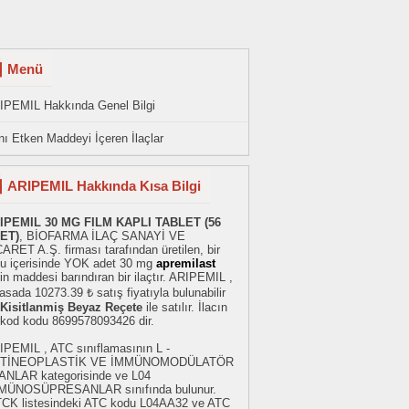
Menü
IPEMIL Hakkında Genel Bilgi
ı Etken Maddeyi İçeren İlaçlar
ARIPEMIL Hakkında Kısa Bilgi
IPEMIL 30 MG FILM KAPLI TABLET (56
ET)
, BİOFARMA İLAÇ SANAYİ VE
ARET A.Ş. firması tarafından üretilen, bir
tu içerisinde YOK adet 30 mg
apremilast
in maddesi barındıran bir ilaçtır. ARIPEMIL ,
asada 10273.39 ₺ satış fiyatıyla bulunabilir
Kisitlanmiş Beyaz Reçete
ile satılır. İlacın
rkod kodu 8699578093426 dir.
IPEMIL , ATC sınıflamasının L -
TİNEOPLASTİK VE İMMÜNOMODÜLATÖR
ANLAR kategorisinde ve L04
MÜNOSÜPRESANLAR sınıfında bulunur.
TCK listesindeki ATC kodu L04AA32 ve ATC