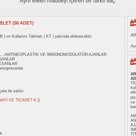
Aynı etken maddeyi içeren bir farklı ilaç:
BLET (56 ADET)
AR
B ) ve Kullanım Talimatı ( KT ) yakında eklenecektir.
Ayn
- L - ANTİNEOPLASTİK VE İMMÜNOMODÜLATÖR AJANLAR
SANLAR
ESANLAR
osüpresanlar
AR
AD
TİC
ku
te ile satılır.
etk
piy
AYİ VE TİCARET A.Ş.
ve
ba
AR
AN
AJ
İM
r.
Tİ