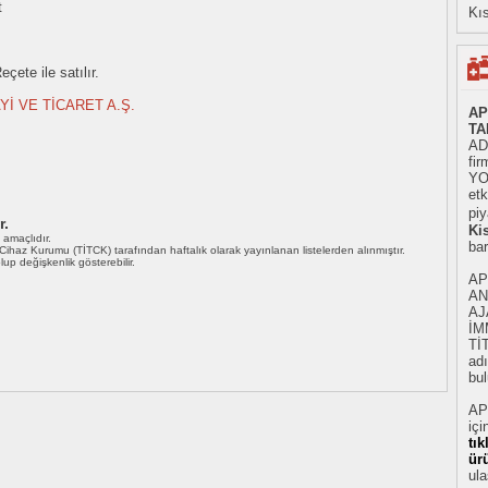
t
Kıs
çete ile satılır.
Yİ VE TİCARET A.Ş.
AP
TA
AD
fir
YO
etk
piy
r.
Ki
ı amaçlıdır.
ba
i Cihaz Kurumu (TİTCK) tarafından haftalık olarak yayınlanan listelerden alınmıştır.
 olup değişkenlik gösterebilir.
AP
AN
AJ
İM
Tİ
adı
bul
AP
içi
tı
ür
ula