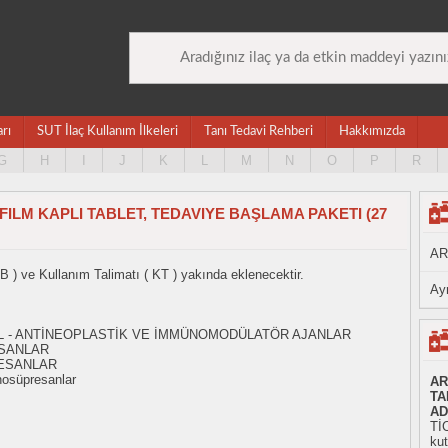
arı
SUT İlaç Kullanım İlkeleri
Tanı Tedavi Rehberi
Hakkımızda
G
H
I
J
K
L
M
N
O
P
R
FILM KAPLI TABLET, TEDAVIYE BAŞLAMA PAKETI (27
AR
B ) ve Kullanım Talimatı ( KT ) yakında eklenecektir.
Ayn
- L - ANTİNEOPLASTİK VE İMMÜNOMODÜLATÖR AJANLAR
SANLAR
ESANLAR
osüpresanlar
AR
TA
AD
TİC
ku