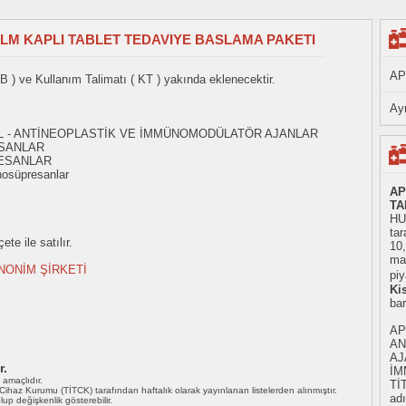
FILM KAPLI TABLET TEDAVIYE BASLAMA PAKETI
AP
B ) ve Kullanım Talimatı ( KT ) yakında eklenecektir.
Ayn
- L - ANTİNEOPLASTİK VE İMMÜNOMODÜLATÖR AJANLAR
SANLAR
ESANLAR
osüpresanlar
AP
TA
HU
tar
te ile satılır.
10
mad
NONİM ŞİRKETİ
piy
Ki
ba
AP
AN
AJ
r.
İM
ı amaçlıdır.
Tİ
i Cihaz Kurumu (TİTCK) tarafından haftalık olarak yayınlanan listelerden alınmıştır.
adı
 olup değişkenlik gösterebilir.