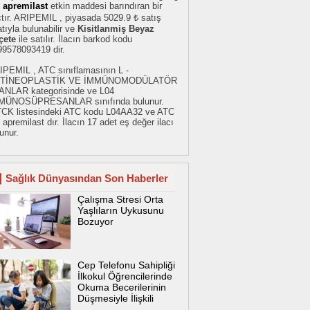
g
apremilast
etkin maddesi barındıran bir
çtır. ARIPEMIL , piyasada 5029.9 ₺ satış
atıyla bulunabilir ve
Kisitlanmiş Beyaz
çete
ile satılır. İlacın barkod kodu
99578093419 dir.
IPEMIL , ATC sınıflamasının L -
TİNEOPLASTİK VE İMMÜNOMODÜLATÖR
ANLAR kategorisinde ve L04
MÜNOSÜPRESANLAR sınıfında bulunur.
TCK listesindeki ATC kodu L04AA32 ve ATC
 apremilast dır. İlacın 17 adet eş değer ilacı
unur.
Sağlık Dünyasından Son Haberler
Çalışma Stresi Orta
Yaşlıların Uykusunu
Bozuyor
Cep Telefonu Sahipliği
İlkokul Öğrencilerinde
Okuma Becerilerinin
Düşmesiyle İlişkili