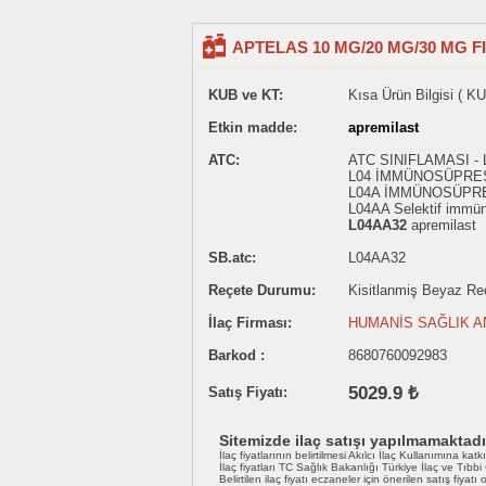
APTELAS 10 MG/20 MG/30 MG 
KUB ve KT:
Kısa Ürün Bilgisi ( KU
Etkin madde:
apremilast
ATC:
ATC SINIFLAMASI 
L04 İMMÜNOSÜPRE
L04A İMMÜNOSÜPR
L04AA Selektif immün
L04AA32
apremilast
SB.atc:
L04AA32
Reçete Durumu:
Kisitlanmiş Beyaz Reçe
İlaç Firması:
HUMANİS SAĞLIK A
Barkod :
8680760092983
5029.9 ₺
Satış Fiyatı:
Sitemizde ilaç satışı yapılmamaktadı
İlaç fiyatlarının belirtilmesi Akılcı İlaç Kullanımına katk
İlaç fiyatları TC Sağlık Bakanlığı Türkiye İlaç ve Tıbb
Belirtilen ilaç fiyatı eczaneler için önerilen satış fiyatı