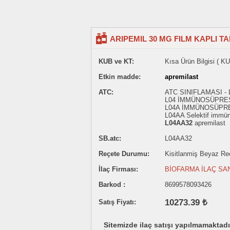
ARIPEMIL 30 MG FILM KAPLI TA
KUB ve KT:
Kısa Ürün Bilgisi ( KU
Etkin madde:
apremilast
ATC:
ATC SINIFLAMASI 
L04 İMMÜNOSÜPRE
L04A İMMÜNOSÜPR
L04AA Selektif immün
L04AA32
apremilast
SB.atc:
L04AA32
Reçete Durumu:
Kisitlanmiş Beyaz Reçe
İlaç Firması:
BİOFARMA İLAÇ SAN
Barkod :
8699578093426
10273.39 ₺
Satış Fiyatı:
Sitemizde ilaç satışı yapılmamaktadı