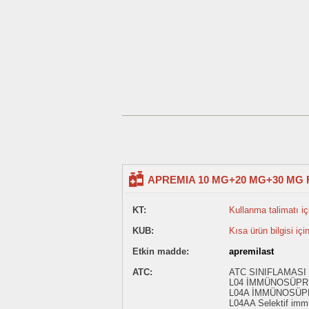
APREMIA 10 MG+20 MG+30 MG 
KT:
Kullanma talimatı içi
KUB:
Kısa ürün bilgisi içi
Etkin madde:
apremilast
ATC:
ATC SINIFLAMASI
L04 İMMÜNOSÜP
L04A İMMÜNOSÜ
L04AA Selektif imm