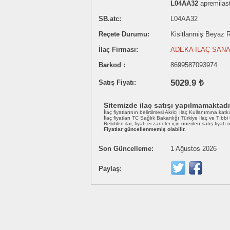
L04AA32
apremilas
SB.atc:
L04AA32
Reçete Durumu:
Kisitlanmiş Beyaz Re
İlaç Firması:
ADEKA İLAÇ SANA
Barkod :
8699587093974
5029.9 ₺
Satış Fiyatı:
Sitemizde ilaç satışı yapılmamaktadı
İlaç fiyatlarının belirtilmesi Akılcı İlaç Kullanımına katk
İlaç fiyatları TC Sağlık Bakanlığı Türkiye İlaç ve Tıbb
Belirtilen ilaç fiyatı eczaneler için önerilen satış fiyatı
Fiyatlar güncellenmemiş olabilir.
Son Güncelleme:
1 Ağustos 2026
Paylaş: