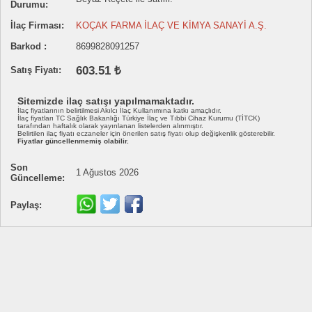
Durumu:
İlaç Firması:
KOÇAK FARMA İLAÇ VE KİMYA SANAYİ A.Ş.
Barkod :
8699828091257
603.51 ₺
Satış Fiyatı:
Sitemizde ilaç satışı yapılmamaktadır.
İlaç fiyatlarının belirtilmesi Akılcı İlaç Kullanımına katkı amaçlıdır.
İlaç fiyatları TC Sağlık Bakanlığı Türkiye İlaç ve Tıbbi Cihaz Kurumu (TİTCK)
tarafından haftalık olarak yayınlanan listelerden alınmıştır.
Belirtilen ilaç fiyatı eczaneler için önerilen satış fiyatı olup değişkenlik gösterebilir.
Fiyatlar güncellenmemiş olabilir.
Son
1 Ağustos 2026
Güncelleme:
Paylaş: