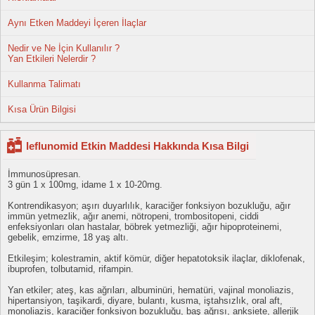
Aynı Etken Maddeyi İçeren İlaçlar
Nedir ve Ne İçin Kullanılır ?
Yan Etkileri Nelerdir ?
Kullanma Talimatı
Kısa Ürün Bilgisi
leflunomid Etkin Maddesi Hakkında Kısa Bilgi
İmmunosüpresan.
3 gün 1 x 100mg, idame 1 x 10-20mg.
Kontrendikasyon; aşırı duyarlılık, karaciğer fonksiyon bozukluğu, ağır
immün yetmezlik, ağır anemi, nötropeni, trombositopeni, ciddi
enfeksiyonları olan hastalar, böbrek yetmezliği, ağır hipoproteinemi,
gebelik, emzirme, 18 yaş altı.
Etkileşim; kolestramin, aktif kömür, diğer hepatotoksik ilaçlar, diklofenak,
ibuprofen, tolbutamid, rifampin.
Yan etkiler; ateş, kas ağrıları, albuminüri, hematüri, vajinal monoliazis,
hipertansiyon, taşikardi, diyare, bulantı, kusma, iştahsızlık, oral aft,
monoliazis, karaciğer fonksiyon bozukluğu, baş ağrısı, anksiete, allerjik