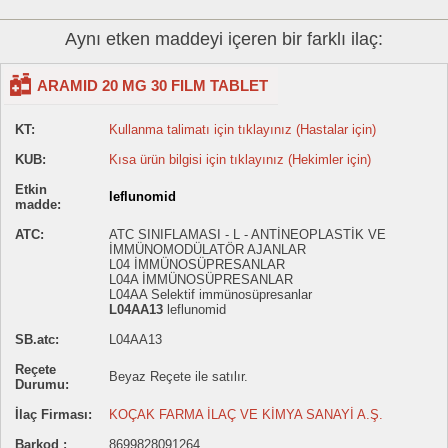
Aynı etken maddeyi içeren bir farklı ilaç:
ARAMID 20 MG 30 FILM TABLET
KT:
Kullanma talimatı için tıklayınız (Hastalar için)
KUB:
Kısa ürün bilgisi için tıklayınız (Hekimler için)
Etkin
leflunomid
madde:
ATC:
ATC SINIFLAMASI - L - ANTİNEOPLASTİK VE
İMMÜNOMODÜLATÖR AJANLAR
L04 İMMÜNOSÜPRESANLAR
L04A İMMÜNOSÜPRESANLAR
L04AA Selektif immünosüpresanlar
L04AA13
leflunomid
SB.atc:
L04AA13
Reçete
Beyaz Reçete ile satılır.
Durumu:
İlaç Firması:
KOÇAK FARMA İLAÇ VE KİMYA SANAYİ A.Ş.
Barkod :
8699828091264