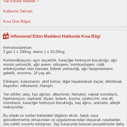
Yan Etkileri Nelerdir ?
Kullanma Talimatı
Kısa Ürün Bilgisi
leflunomid Etkin Maddesi Hakkında Kısa Bilgi
İmmunosüpresan.
3 gün 1 x 100mg, idame 1 x 10-20mg.
Kontrendikasyon; aşırı duyarlılık, karaciğer fonksiyon bozukluğu, ağır
immün yetmezlik, ağır anemi, nötropeni, trombositopeni, ciddi
enfeksiyonları olan hastalar, böbrek yetmezliği, ağır hipoproteinemi,
gebelik, emzirme, 18 yaş altı.
Etkileşim; kolestramin, aktif kömür, diğer hepatotoksik ilaçlar, diklofenak,
ibuprofen, tolbutamid, rifampin.
Yan etkiler; ateş, kas ağrıları, albuminüri, hematüri, vajinal monoliazis,
hipertansiyon, taşikardi, diyare, bulantı, kusma, iştahsızlık, oral aft,
monoliazis, karaciğer fonksiyon bozukluğu, baş ağrısı, anksiete, allerjik
reaksiyonlar...
Bu sitede ve verilen linklerdeki bilgilerin eksik, hatalı veya
güncellenmemiş olmasından ve uygulanmasından oluşacak zararlardan
site sahibi sorumlu tutulamaz. İlaç kutusunda bulunan prospektüsler daha