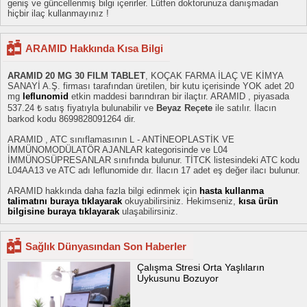
geniş ve güncellenmiş bilgi içerirler. Lütfen doktorunuza danışmadan
hiçbir ilaç kullanmayınız !
ARAMID Hakkında Kısa Bilgi
ARAMID 20 MG 30 FILM TABLET
, KOÇAK FARMA İLAÇ VE KİMYA
SANAYİ A.Ş. firması tarafından üretilen, bir kutu içerisinde YOK adet 20
mg
leflunomid
etkin maddesi barındıran bir ilaçtır. ARAMID , piyasada
537.24 ₺ satış fiyatıyla bulunabilir ve
Beyaz Reçete
ile satılır. İlacın
barkod kodu 8699828091264 dir.
ARAMID , ATC sınıflamasının L - ANTİNEOPLASTİK VE
İMMÜNOMODÜLATÖR AJANLAR kategorisinde ve L04
İMMÜNOSÜPRESANLAR sınıfında bulunur. TİTCK listesindeki ATC kodu
L04AA13 ve ATC adı leflunomide dır. İlacın 17 adet eş değer ilacı bulunur.
ARAMID hakkında daha fazla bilgi edinmek için
hasta kullanma
talimatını buraya tıklayarak
okuyabilirsiniz. Hekimseniz,
kısa ürün
bilgisine buraya tıklayarak
ulaşabilirsiniz.
Sağlık Dünyasından Son Haberler
Çalışma Stresi Orta Yaşlıların
Uykusunu Bozuyor