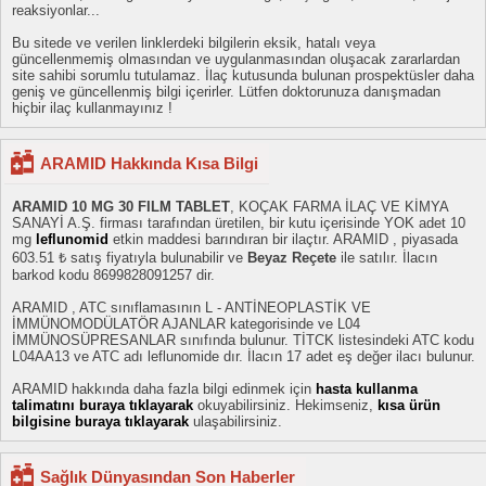
reaksiyonlar...
Bu sitede ve verilen linklerdeki bilgilerin eksik, hatalı veya
güncellenmemiş olmasından ve uygulanmasından oluşacak zararlardan
site sahibi sorumlu tutulamaz. İlaç kutusunda bulunan prospektüsler daha
geniş ve güncellenmiş bilgi içerirler. Lütfen doktorunuza danışmadan
hiçbir ilaç kullanmayınız !
ARAMID Hakkında Kısa Bilgi
ARAMID 10 MG 30 FILM TABLET
, KOÇAK FARMA İLAÇ VE KİMYA
SANAYİ A.Ş. firması tarafından üretilen, bir kutu içerisinde YOK adet 10
mg
leflunomid
etkin maddesi barındıran bir ilaçtır. ARAMID , piyasada
603.51 ₺ satış fiyatıyla bulunabilir ve
Beyaz Reçete
ile satılır. İlacın
barkod kodu 8699828091257 dir.
ARAMID , ATC sınıflamasının L - ANTİNEOPLASTİK VE
İMMÜNOMODÜLATÖR AJANLAR kategorisinde ve L04
İMMÜNOSÜPRESANLAR sınıfında bulunur. TİTCK listesindeki ATC kodu
L04AA13 ve ATC adı leflunomide dır. İlacın 17 adet eş değer ilacı bulunur.
ARAMID hakkında daha fazla bilgi edinmek için
hasta kullanma
talimatını buraya tıklayarak
okuyabilirsiniz. Hekimseniz,
kısa ürün
bilgisine buraya tıklayarak
ulaşabilirsiniz.
Sağlık Dünyasından Son Haberler