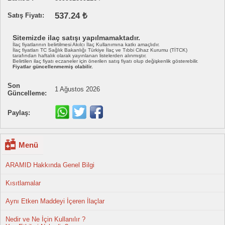
537.24 ₺
Satış Fiyatı:
Sitemizde ilaç satışı yapılmamaktadır.
İlaç fiyatlarının belirtilmesi Akılcı İlaç Kullanımına katkı amaçlıdır.
İlaç fiyatları TC Sağlık Bakanlığı Türkiye İlaç ve Tıbbi Cihaz Kurumu (TİTCK)
tarafından haftalık olarak yayınlanan listelerden alınmıştır.
Belirtilen ilaç fiyatı eczaneler için önerilen satış fiyatı olup değişkenlik gösterebilir.
Fiyatlar güncellenmemiş olabilir.
Son
1 Ağustos 2026
Güncelleme:
Paylaş:
Menü
ARAMID Hakkında Genel Bilgi
Kısıtlamalar
Aynı Etken Maddeyi İçeren İlaçlar
Nedir ve Ne İçin Kullanılır ?