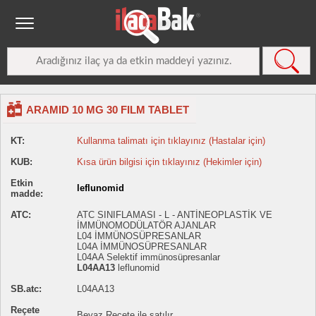
ARAMID 10 MG 30 FILM TABLET
KT:
Kullanma talimatı için tıklayınız (Hastalar için)
KUB:
Kısa ürün bilgisi için tıklayınız (Hekimler için)
Etkin
leflunomid
madde:
ATC:
ATC SINIFLAMASI - L - ANTİNEOPLASTİK VE
İMMÜNOMODÜLATÖR AJANLAR
L04 İMMÜNOSÜPRESANLAR
L04A İMMÜNOSÜPRESANLAR
L04AA Selektif immünosüpresanlar
L04AA13
leflunomid
SB.atc:
L04AA13
Reçete
Beyaz Reçete ile satılır.