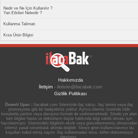
Nedir ve Ne İçin Kullanılır ?
Yan Etkileri Nelerdir ?
Kullanma Talimatı
Kısa Ürün Bilgisi
Hakkımızda
İletişim
-
iletisim@ilacabak.com
Gizlilik Politikası
Önemli Uyarı :
İlacabak.com Sitemizde ilaç satışı, ilaç temini veya ilaç
promosyonu gibi bir faaliyetimiz yoktur. Ayrıca sitemiz üzerinde tıbbi
konularda yardım veya danışma hizmeti de verilmemektedir. Sitede yer alan
tüm bilgiler hasta ve doktorların ilaçlar hakkında bilgi sahibi olması için
hazırlanmıştır. Sitemizdeki bilgilerin eksik veya güncellenmemiş olmasından
sitemiz yasal sorumluluk altında değildir. Siteye giren kullanıcılarımız bu
koşulları kabul etmiş sayılır. İlaç kullanmadan önce, lütfen doktorunuza
danışınız.