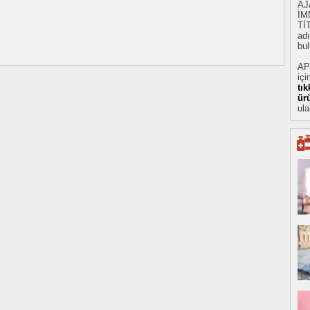
AJ
İM
Tİ
adı
bul
AP
içi
tı
ür
ula