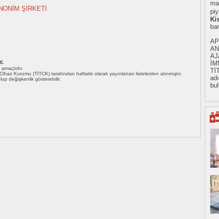
mad
NONİM ŞİRKETİ
piy
Ki
ba
AP
AN
AJ
r.
İM
ı amaçlıdır.
Tİ
i Cihaz Kurumu (TİTCK) tarafından haftalık olarak yayınlanan listelerden alınmıştır.
adı
 olup değişkenlik gösterebilir.
bul