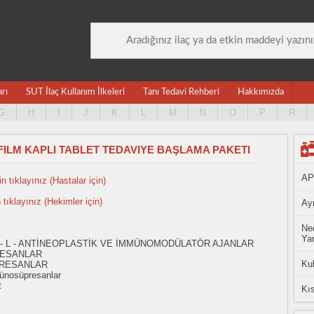
arı
SUT İlaç Kullanım İlkeleri
Tanı Tedavi Rehberi
Hakkımızda
G
H
I
J
K
L
M
N
O
P
R
FILM KAPLI TABLET TEDAVIYE BAŞLAMA PAKETI
AP
n tıklayınız (Hastalar için)
n tıklayınız (Hekimler için)
Ayn
Ned
Yan
 - L - ANTİNEOPLASTİK VE İMMÜNOMODÜLATÖR AJANLAR
RESANLAR
Ku
PRESANLAR
ünosüpresanlar
t
Kıs