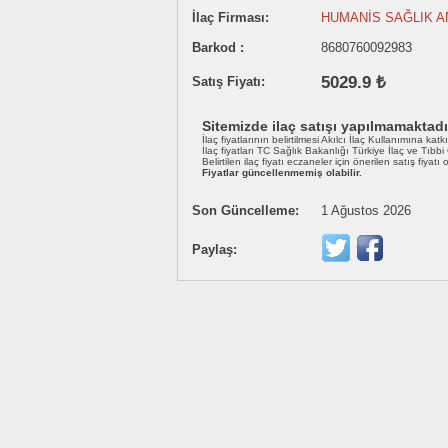
İlaç Firması:
HUMANİS SAĞLIK A
Barkod :
8680760092983
5029.9 ₺
Satış Fiyatı:
Sitemizde ilaç satışı yapılmamaktadı
İlaç fiyatlarının belirtilmesi Akılcı İlaç Kullanımına katk
İlaç fiyatları TC Sağlık Bakanlığı Türkiye İlaç ve Tıbb
Belirtilen ilaç fiyatı eczaneler için önerilen satış fiyatı
Fiyatlar güncellenmemiş olabilir.
Son Güncelleme:
1 Ağustos 2026
Paylaş: