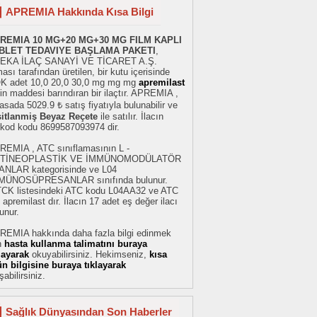
APREMIA Hakkında Kısa Bilgi
REMIA 10 MG+20 MG+30 MG FILM KAPLI
BLET TEDAVIYE BAŞLAMA PAKETI
,
EKA İLAÇ SANAYİ VE TİCARET A.Ş.
ması tarafından üretilen, bir kutu içerisinde
K adet 10,0 20,0 30,0 mg mg mg
apremilast
in maddesi barındıran bir ilaçtır. APREMIA ,
asada 5029.9 ₺ satış fiyatıyla bulunabilir ve
sitlanmiş Beyaz Reçete
ile satılır. İlacın
rkod kodu 8699587093974 dir.
REMIA , ATC sınıflamasının L -
TİNEOPLASTİK VE İMMÜNOMODÜLATÖR
ANLAR kategorisinde ve L04
MÜNOSÜPRESANLAR sınıfında bulunur.
TCK listesindeki ATC kodu L04AA32 ve ATC
 apremilast dır. İlacın 17 adet eş değer ilacı
unur.
REMIA hakkında daha fazla bilgi edinmek
n
hasta kullanma talimatını buraya
klayarak
okuyabilirsiniz. Hekimseniz,
kısa
ün bilgisine buraya tıklayarak
şabilirsiniz.
Sağlık Dünyasından Son Haberler