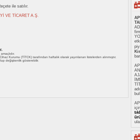
çete ile satılır.
Yİ VE TİCARET A.Ş.
AP
TA
AD
fir
YO
etk
piy
r.
Ki
ı amaçlıdır.
ba
i Cihaz Kurumu (TİTCK) tarafından haftalık olarak yayınlanan listelerden alınmıştır.
 olup değişkenlik gösterebilir.
AP
AN
AJ
İM
Tİ
adı
bul
AP
içi
tı
ür
ula