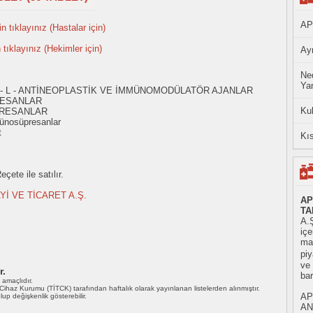
AP
n tıklayınız (Hastalar için)
n tıklayınız (Hekimler için)
Ayn
Ned
Yan
 - L - ANTİNEOPLASTİK VE İMMÜNOMODÜLATÖR AJANLAR
RESANLAR
Ku
PRESANLAR
ünosüpresanlar
t
Kıs
çete ile satılır.
Yİ VE TİCARET A.Ş.
AP
TA
A.Ş
iç
mad
piy
ve
r.
ba
ı amaçlıdır.
i Cihaz Kurumu (TİTCK) tarafından haftalık olarak yayınlanan listelerden alınmıştır.
AP
 olup değişkenlik gösterebilir.
AN