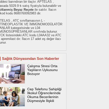
desi barındıran bir ilaçtır. APTELAS ,
asada 5029.9 ₺ satış fiyatıyla bulunabilir ve
sitlanmiş Beyaz Reçete
ile satılır. İlacın
rkod kodu 8680760092983 dir.
TELAS , ATC sınıflamasının L -
TİNEOPLASTİK VE İMMÜNOMODÜLATÖR
ANLAR kategorisinde ve L04
MÜNOSÜPRESANLAR sınıfında bulunur.
TCK listesindeki ATC kodu L04AA32 ve ATC
 apremilast dır. İlacın 17 adet eş değer ilacı
unur.
Sağlık Dünyasından Son Haberler
Çalışma Stresi Orta
Yaşlıların Uykusunu
Bozuyor
Cep Telefonu Sahipliği
İlkokul Öğrencilerinde
Okuma Becerilerinin
Düşmesiyle İlişkili