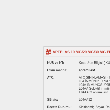
APTELAS 10 MG/20 MG/30 MG 
KUB ve KT:
Kısa Ürün Bilgisi ( KU
Etkin madde:
apremilast
ATC:
ATC SINIFLAMASI 
L04 İMMÜNOSÜPRE
L04A İMMÜNOSÜPR
L04AA Selektif immün
L04AA32
apremilast
SB.atc:
L04AA32
Reçete Durumu:
Kisitlanmiş Beyaz Reçe