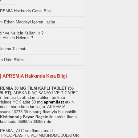
REMIA Hakkında Genel Bilgi
ı Etken Maddeyi İçeren İlaçlar
ir ve Ne İçin Kullanılır ?
 Etkileri Nelerdir ?
llanma Talimatı
a Ürün Bilgisi
APREMIA Hakkında Kısa Bilgi
REMIA 30 MG FILM KAPLl TABLET (56
BLET)
, ADEKA İLAÇ SANAYİ VE TİCARET
. firması tarafından üretilen, bir kutu
erisinde YOK adet 30 mg
apremilast
etkin
desi barındıran bir ilaçtır. APREMIA ,
asada 10273.39 ₺ satış fiyatıyla bulunabilir
Kisitlanmiş Beyaz Reçete
ile satılır. İlacın
rkod kodu 8699587093967 dir.
REMIA , ATC sınıflamasının L -
TİNEOPLASTİK VE İMMÜNOMODÜLATÖR