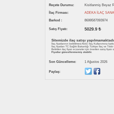
Reçete Durumu:
Kisitlanmiş Beyaz Re
İlaç Firması:
ADEKA İLAÇ SANA
Barkod :
8699587093974
5029.9 ₺
Satış Fiyatı:
Sitemizde ilaç satışı yapılmamaktadı
İlaç fiyatlarının belirtilmesi Akılcı İlaç Kullanımına katk
İlaç fiyatları TC Sağlık Bakanlığı Türkiye İlaç ve Tıbb
Belirtilen ilaç fiyatı eczaneler için önerilen satış fiyatı
Fiyatlar güncellenmemiş olabilir.
Son Güncelleme:
1 Ağustos 2026
Paylaş: