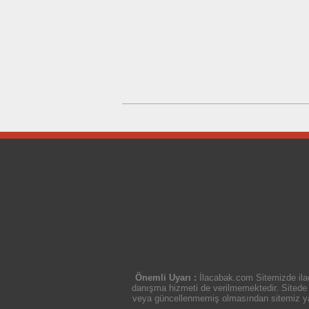
Önemli Uyarı :
İlacabak.com Sitemizde ilaç
danışma hizmeti de verilmemektedir. Sitede ye
veya güncellenmemiş olmasından sitemiz yasal