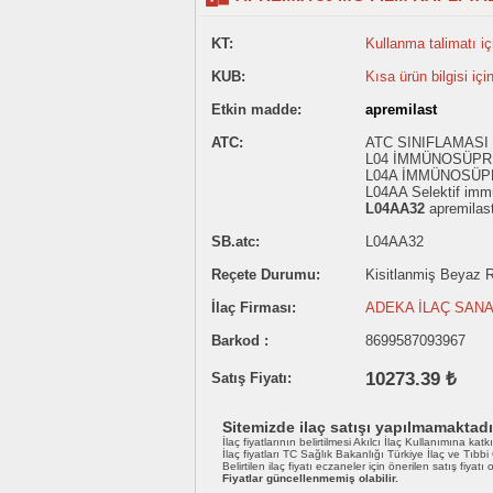
KT:
Kullanma talimatı içi
KUB:
Kısa ürün bilgisi içi
Etkin madde:
apremilast
ATC:
ATC SINIFLAMASI
L04 İMMÜNOSÜP
L04A İMMÜNOSÜ
L04AA Selektif imm
L04AA32
apremilas
SB.atc:
L04AA32
Reçete Durumu:
Kisitlanmiş Beyaz Re
İlaç Firması:
ADEKA İLAÇ SANA
Barkod :
8699587093967
10273.39 ₺
Satış Fiyatı:
Sitemizde ilaç satışı yapılmamaktadı
İlaç fiyatlarının belirtilmesi Akılcı İlaç Kullanımına katk
İlaç fiyatları TC Sağlık Bakanlığı Türkiye İlaç ve Tıbb
Belirtilen ilaç fiyatı eczaneler için önerilen satış fiyatı
Fiyatlar güncellenmemiş olabilir.