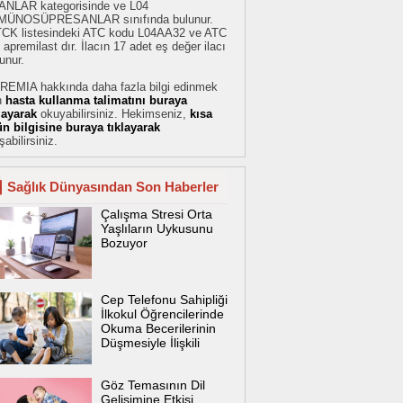
ANLAR kategorisinde ve L04
MÜNOSÜPRESANLAR sınıfında bulunur.
TCK listesindeki ATC kodu L04AA32 ve ATC
 apremilast dır. İlacın 17 adet eş değer ilacı
unur.
REMIA hakkında daha fazla bilgi edinmek
n
hasta kullanma talimatını buraya
klayarak
okuyabilirsiniz. Hekimseniz,
kısa
ün bilgisine buraya tıklayarak
şabilirsiniz.
Sağlık Dünyasından Son Haberler
Çalışma Stresi Orta
Yaşlıların Uykusunu
Bozuyor
Cep Telefonu Sahipliği
İlkokul Öğrencilerinde
Okuma Becerilerinin
Düşmesiyle İlişkili
Göz Temasının Dil
Gelişimine Etkisi