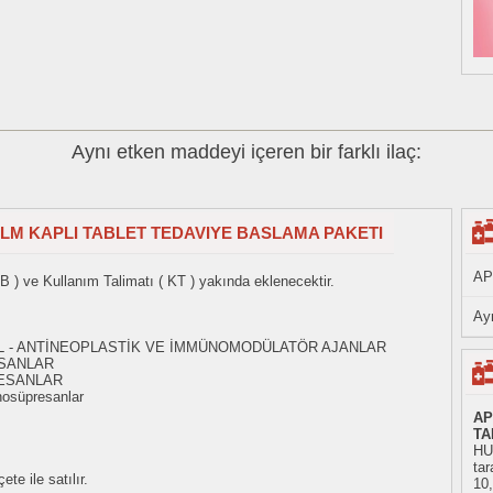
Aynı etken maddeyi içeren bir farklı ilaç:
FILM KAPLI TABLET TEDAVIYE BASLAMA PAKETI
AP
B ) ve Kullanım Talimatı ( KT ) yakında eklenecektir.
Ayn
- L - ANTİNEOPLASTİK VE İMMÜNOMODÜLATÖR AJANLAR
SANLAR
ESANLAR
osüpresanlar
AP
TA
HU
tar
te ile satılır.
10