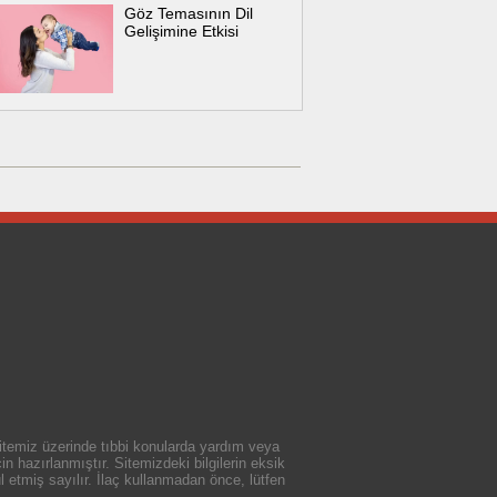
Göz Temasının Dil
Gelişimine Etkisi
 sitemiz üzerinde tıbbi konularda yardım veya
n hazırlanmıştır. Sitemizdeki bilgilerin eksik
 etmiş sayılır. İlaç kullanmadan önce, lütfen