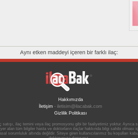
Aynı etken maddeyi içeren bir farklı ilaç:
Hakkımızda
İletişim
-
iletisim@ilacabak.com
Gizlilik Politikası
 satışı, ilaç temini veya ilaç promosyonu gibi bir faaliyetimiz yoktur. Ayrıca
r alan tüm bilgiler hasta ve doktorların ilaçlar hakkında bilgi sahibi olması içi
 sorumluluk altında değildir. Siteye giren kullanıcılarımız bu koşulları kabul
doktorunuza danışınız.