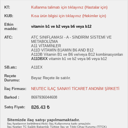
KT:
Kullanma talimatı için tıklayınız (Hastalar için)
KUB:
Kısa ürün bilgisi için tıklayınız (Hekimler için)
Etkin
vitamin b1 ve b2 veya b6 veya b12
madde:
ATC:
ATC SINIFLAMASI - A - SİNDİRİM SİSTEMİ VE
METABOLİZMA
A11 VİTAMİNLER
A11D VİTAMİN B1AMIN B6 AND B12
A11DB Vitamin B1 ve B6 ve/veya B12 kombinasyonları
A11DBXX
vitamin b1 ve b2 veya b6 veya b12
SB.atc:
A11EX
Reçete
Beyaz Reçete ile satılır.
Durumu:
İlaç Firması:
NEUTEC İLAÇ SANAYİ TİCARET ANONİM ŞİRKETİ
Barkod :
8697936044608
826.43 ₺
Satış Fiyatı:
Sitemizde ilaç satışı yapılmamaktadır.
İlaç fiyatlarının belirtilmesi Akılcı İlaç Kullanımına katkı amaçlıdır.
İlaç fiyatları TC Sağlık Bakanlığı Türkiye İlaç ve Tıbbi Cihaz Kurumu (TİTCK)