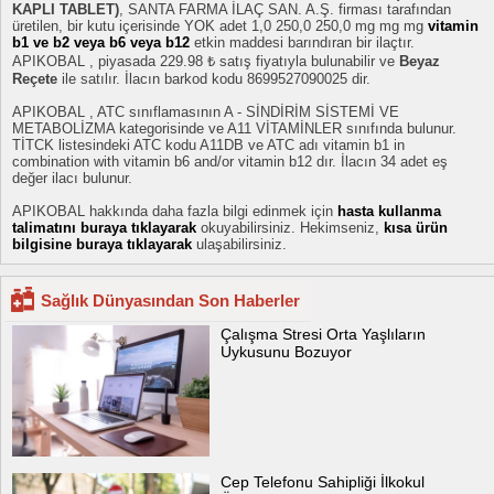
KAPLI TABLET)
, SANTA FARMA İLAÇ SAN. A.Ş. firması tarafından
üretilen, bir kutu içerisinde YOK adet 1,0 250,0 250,0 mg mg mg
vitamin
b1 ve b2 veya b6 veya b12
etkin maddesi barındıran bir ilaçtır.
APIKOBAL , piyasada 229.98 ₺ satış fiyatıyla bulunabilir ve
Beyaz
Reçete
ile satılır. İlacın barkod kodu 8699527090025 dir.
APIKOBAL , ATC sınıflamasının A - SİNDİRİM SİSTEMİ VE
METABOLİZMA kategorisinde ve A11 VİTAMİNLER sınıfında bulunur.
TİTCK listesindeki ATC kodu A11DB ve ATC adı vitamin b1 in
combination with vitamin b6 and/or vitamin b12 dır. İlacın 34 adet eş
değer ilacı bulunur.
APIKOBAL hakkında daha fazla bilgi edinmek için
hasta kullanma
talimatını buraya tıklayarak
okuyabilirsiniz. Hekimseniz,
kısa ürün
bilgisine buraya tıklayarak
ulaşabilirsiniz.
Sağlık Dünyasından Son Haberler
Çalışma Stresi Orta Yaşlıların
Uykusunu Bozuyor
Cep Telefonu Sahipliği İlkokul