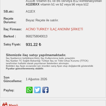
A11DB Vitamin B1 ve B6 ve/veya B12 kombinasyonları
A11DBXX
vitamin b1 ve b2 veya b6 veya b12
SB.atc:
A11EX
Reçete
Beyaz Reçete ile satılır.
Durumu:
İlaç Firması:
ACİNO TURKEY İLAÇ ANONİM ŞİRKETİ
Barkod :
8682758040013
931.22 ₺
Satış Fiyatı:
Sitemizde ilaç satışı yapılmamaktadır.
İlaç fiyatlarının belirtilmesi Akılcı İlaç Kullanımına katkı amaçlıdır.
İlaç fiyatları TC Sağlık Bakanlığı Türkiye İlaç ve Tıbbi Cihaz Kurumu (TİTCK)
tarafından haftalık olarak yayınlanan listelerden alınmıştır.
Belirtilen ilaç fiyatı eczaneler için önerilen satış fiyatı olup değişkenlik gösterebilir.
Fiyatlar güncellenmemiş olabilir.
Son
1 Ağustos 2026
Güncelleme:
Paylaş:
Menü