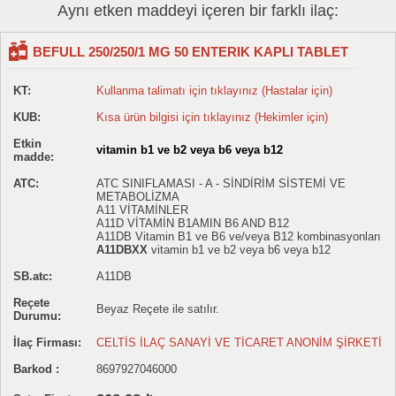
Aynı etken maddeyi içeren bir farklı ilaç:
BEFULL 250/250/1 MG 50 ENTERIK KAPLI TABLET
KT:
Kullanma talimatı için tıklayınız (Hastalar için)
KUB:
Kısa ürün bilgisi için tıklayınız (Hekimler için)
Etkin
vitamin b1 ve b2 veya b6 veya b12
madde:
ATC:
ATC SINIFLAMASI - A - SİNDİRİM SİSTEMİ VE
METABOLİZMA
A11 VİTAMİNLER
A11D VİTAMİN B1AMIN B6 AND B12
A11DB Vitamin B1 ve B6 ve/veya B12 kombinasyonları
A11DBXX
vitamin b1 ve b2 veya b6 veya b12
SB.atc:
A11DB
Reçete
Beyaz Reçete ile satılır.
Durumu:
İlaç Firması:
CELTİS İLAÇ SANAYİ VE TİCARET ANONİM ŞİRKETİ
Barkod :
8697927046000