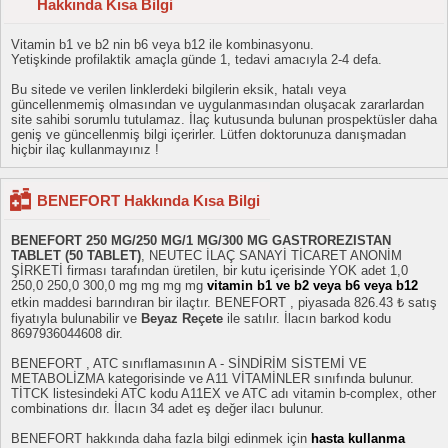
Hakkında Kısa Bilgi
Vitamin b1 ve b2 nin b6 veya b12 ile kombinasyonu.
Yetişkinde profilaktik amaçla günde 1, tedavi amacıyla 2-4 defa.
Bu sitede ve verilen linklerdeki bilgilerin eksik, hatalı veya
güncellenmemiş olmasından ve uygulanmasından oluşacak zararlardan
site sahibi sorumlu tutulamaz. İlaç kutusunda bulunan prospektüsler daha
geniş ve güncellenmiş bilgi içerirler. Lütfen doktorunuza danışmadan
hiçbir ilaç kullanmayınız !
BENEFORT Hakkında Kısa Bilgi
BENEFORT 250 MG/250 MG/1 MG/300 MG GASTROREZISTAN
TABLET (50 TABLET)
, NEUTEC İLAÇ SANAYİ TİCARET ANONİM
ŞİRKETİ firması tarafından üretilen, bir kutu içerisinde YOK adet 1,0
250,0 250,0 300,0 mg mg mg mg
vitamin b1 ve b2 veya b6 veya b12
etkin maddesi barındıran bir ilaçtır. BENEFORT , piyasada 826.43 ₺ satış
fiyatıyla bulunabilir ve
Beyaz Reçete
ile satılır. İlacın barkod kodu
8697936044608 dir.
BENEFORT , ATC sınıflamasının A - SİNDİRİM SİSTEMİ VE
METABOLİZMA kategorisinde ve A11 VİTAMİNLER sınıfında bulunur.
TİTCK listesindeki ATC kodu A11EX ve ATC adı vitamin b-complex, other
combinations dır. İlacın 34 adet eş değer ilacı bulunur.
BENEFORT hakkında daha fazla bilgi edinmek için
hasta kullanma