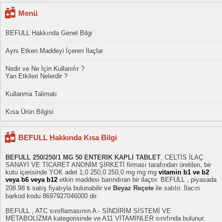
Menü
BEFULL Hakkında Genel Bilgi
Aynı Etken Maddeyi İçeren İlaçlar
Nedir ve Ne İçin Kullanılır ?
Yan Etkileri Nelerdir ?
Kullanma Talimatı
Kısa Ürün Bilgisi
BEFULL Hakkında Kısa Bilgi
BEFULL 250/250/1 MG 50 ENTERIK KAPLI TABLET
, CELTİS İLAÇ
SANAYİ VE TİCARET ANONİM ŞİRKETİ firması tarafından üretilen, bir
kutu içerisinde YOK adet 1,0 250,0 250,0 mg mg mg
vitamin b1 ve b2
veya b6 veya b12
etkin maddesi barındıran bir ilaçtır. BEFULL , piyasada
208.98 ₺ satış fiyatıyla bulunabilir ve
Beyaz Reçete
ile satılır. İlacın
barkod kodu 8697927046000 dir.
BEFULL , ATC sınıflamasının A - SİNDİRİM SİSTEMİ VE
METABOLİZMA kategorisinde ve A11 VİTAMİNLER sınıfında bulunur.