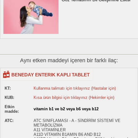
Aynı etken maddeyi içeren bir farklı ilaç:
BENEDAY ENTERIK KAPLI TABLET
KT:
Kullanma talimatı için tıklayınız (Hastalar için)
KUB:
Kısa ürün bilgisi için tıklayınız (Hekimler için)
Etkin
vitamin b1 ve b2 veya b6 veya b12
madde:
ATC:
ATC SINIFLAMASI - A - SİNDİRİM SİSTEMİ VE
METABOLİZMA
A11 VİTAMİNLER
A11D VİTAMİN B1AMIN B6 AND B12