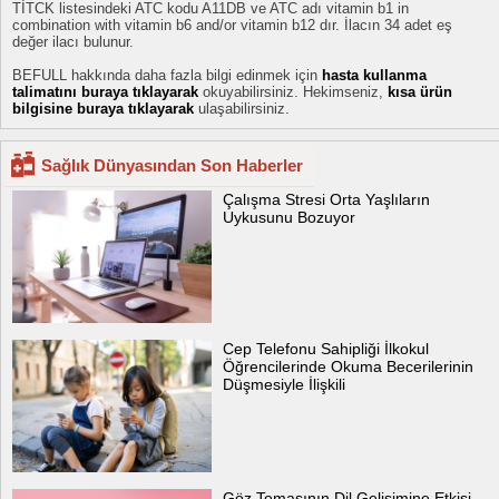
TİTCK listesindeki ATC kodu A11DB ve ATC adı vitamin b1 in
combination with vitamin b6 and/or vitamin b12 dır. İlacın 34 adet eş
değer ilacı bulunur.
BEFULL hakkında daha fazla bilgi edinmek için
hasta kullanma
talimatını buraya tıklayarak
okuyabilirsiniz. Hekimseniz,
kısa ürün
bilgisine buraya tıklayarak
ulaşabilirsiniz.
Sağlık Dünyasından Son Haberler
Çalışma Stresi Orta Yaşlıların
Uykusunu Bozuyor
Cep Telefonu Sahipliği İlkokul
Öğrencilerinde Okuma Becerilerinin
Düşmesiyle İlişkili
Göz Temasının Dil Gelişimine Etkisi