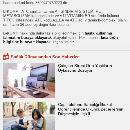
İlacın barkod kodu 8699479750220 dir.
B-KOMP , ATC sınıflamasının A - SİNDİRİM SİSTEMİ VE
METABOLİZMA kategorisinde ve A11 VİTAMİNLER sınıfında bulunur.
TİTCK listesindeki ATC kodu A11EA ve ATC adı vitamin b-complex, plain
dır. İlacın 34 adet eş değer ilacı bulunur.
B-KOMP hakkında daha fazla bilgi edinmek için
hasta kullanma
talimatını buraya tıklayarak
okuyabilirsiniz. Hekimseniz,
kısa ürün
bilgisine buraya tıklayarak
ulaşabilirsiniz.
Sağlık Dünyasından Son Haberler
Çalışma Stresi Orta Yaşlıların
Uykusunu Bozuyor
Cep Telefonu Sahipliği İlkokul
Öğrencilerinde Okuma Becerilerinin
Düşmesiyle İlişkili