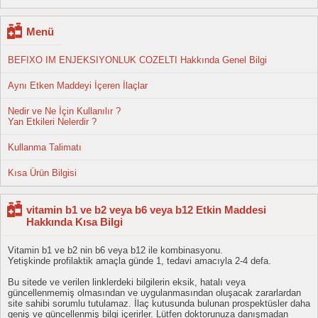
Menü
BEFIXO IM ENJEKSIYONLUK COZELTI Hakkında Genel Bilgi
Aynı Etken Maddeyi İçeren İlaçlar
Nedir ve Ne İçin Kullanılır ?
Yan Etkileri Nelerdir ?
Kullanma Talimatı
Kısa Ürün Bilgisi
vitamin b1 ve b2 veya b6 veya b12 Etkin Maddesi
Hakkında Kısa Bilgi
Vitamin b1 ve b2 nin b6 veya b12 ile kombinasyonu.
Yetişkinde profilaktik amaçla günde 1, tedavi amacıyla 2-4 defa.
Bu sitede ve verilen linklerdeki bilgilerin eksik, hatalı veya
güncellenmemiş olmasından ve uygulanmasından oluşacak zararlardan
site sahibi sorumlu tutulamaz. İlaç kutusunda bulunan prospektüsler daha
geniş ve güncellenmiş bilgi içerirler. Lütfen doktorunuza danışmadan