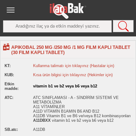
APIKOBAL 250 MG /250 MG /1 MG FILM KAPLI TABLET
(30 FILM KAPLI TABLET)
KT:
Kullanma talimatı için tıklayınız (Hastalar için)
KUB:
Kısa ürün bilgisi için tıklayınız (Hekimler için)
Etkin
vitamin b1 ve b2 veya b6 veya b12
madde:
ATC:
ATC SINIFLAMASI - A - SİNDİRİM SİSTEMİ VE
METABOLİZMA
A11 VİTAMİNLER
A11D VİTAMİN B1AMIN B6 AND B12
A11DB Vitamin B1 ve B6 ve/veya B12 kombinasyonları
A11DBXX
vitamin b1 ve b2 veya b6 veya b12
SB.atc:
A11DB