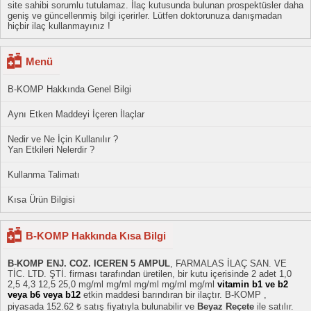
site sahibi sorumlu tutulamaz. İlaç kutusunda bulunan prospektüsler daha
geniş ve güncellenmiş bilgi içerirler. Lütfen doktorunuza danışmadan
hiçbir ilaç kullanmayınız !
Menü
B-KOMP Hakkında Genel Bilgi
Aynı Etken Maddeyi İçeren İlaçlar
Nedir ve Ne İçin Kullanılır ?
Yan Etkileri Nelerdir ?
Kullanma Talimatı
Kısa Ürün Bilgisi
B-KOMP Hakkında Kısa Bilgi
B-KOMP ENJ. COZ. ICEREN 5 AMPUL
, FARMALAS İLAÇ SAN. VE
TİC. LTD. ŞTİ. firması tarafından üretilen, bir kutu içerisinde 2 adet 1,0
2,5 4,3 12,5 25,0 mg/ml mg/ml mg/ml mg/ml mg/ml
vitamin b1 ve b2
veya b6 veya b12
etkin maddesi barındıran bir ilaçtır. B-KOMP ,
piyasada 152.62 ₺ satış fiyatıyla bulunabilir ve
Beyaz Reçete
ile satılır.