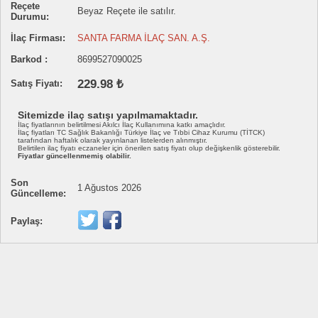
Reçete
Beyaz Reçete ile satılır.
Durumu:
İlaç Firması:
SANTA FARMA İLAÇ SAN. A.Ş.
Barkod :
8699527090025
229.98 ₺
Satış Fiyatı:
Sitemizde ilaç satışı yapılmamaktadır.
İlaç fiyatlarının belirtilmesi Akılcı İlaç Kullanımına katkı amaçlıdır.
İlaç fiyatları TC Sağlık Bakanlığı Türkiye İlaç ve Tıbbi Cihaz Kurumu (TİTCK)
tarafından haftalık olarak yayınlanan listelerden alınmıştır.
Belirtilen ilaç fiyatı eczaneler için önerilen satış fiyatı olup değişkenlik gösterebilir.
Fiyatlar güncellenmemiş olabilir.
Son
1 Ağustos 2026
Güncelleme:
Paylaş: