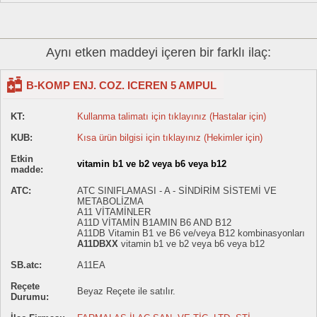
Aynı etken maddeyi içeren bir farklı ilaç:
B-KOMP ENJ. COZ. ICEREN 5 AMPUL
KT:
Kullanma talimatı için tıklayınız (Hastalar için)
KUB:
Kısa ürün bilgisi için tıklayınız (Hekimler için)
Etkin
vitamin b1 ve b2 veya b6 veya b12
madde:
ATC:
ATC SINIFLAMASI - A - SİNDİRİM SİSTEMİ VE
METABOLİZMA
A11 VİTAMİNLER
A11D VİTAMİN B1AMIN B6 AND B12
A11DB Vitamin B1 ve B6 ve/veya B12 kombinasyonları
A11DBXX
vitamin b1 ve b2 veya b6 veya b12
SB.atc:
A11EA
Reçete
Beyaz Reçete ile satılır.
Durumu: