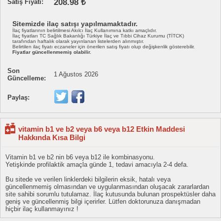
208.98 ₺
Satış Fiyatı:
Sitemizde ilaç satışı yapılmamaktadır.
İlaç fiyatlarının belirtilmesi Akılcı İlaç Kullanımına katkı amaçlıdır.
İlaç fiyatları TC Sağlık Bakanlığı Türkiye İlaç ve Tıbbi Cihaz Kurumu (TİTCK)
tarafından haftalık olarak yayınlanan listelerden alınmıştır.
Belirtilen ilaç fiyatı eczaneler için önerilen satış fiyatı olup değişkenlik gösterebilir.
Fiyatlar güncellenmemiş olabilir.
Son
1 Ağustos 2026
Güncelleme:
Paylaş:
vitamin b1 ve b2 veya b6 veya b12 Etkin Maddesi
Hakkında Kısa Bilgi
Vitamin b1 ve b2 nin b6 veya b12 ile kombinasyonu.
Yetişkinde profilaktik amaçla günde 1, tedavi amacıyla 2-4 defa.
Bu sitede ve verilen linklerdeki bilgilerin eksik, hatalı veya
güncellenmemiş olmasından ve uygulanmasından oluşacak zararlardan
site sahibi sorumlu tutulamaz. İlaç kutusunda bulunan prospektüsler daha
geniş ve güncellenmiş bilgi içerirler. Lütfen doktorunuza danışmadan
hiçbir ilaç kullanmayınız !