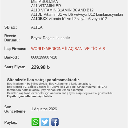
METABOLİZMA
A11 VİTAMİNLER
A11D VİTAMİN B1AMIN B6 AND B12
A11DB Vitamin B1 ve B6 ve/veya B12 kombinasyonları
A11DBXX
vitamin b1 ve b2 veya b6 veya b12
SB.atc:
A11EA
Reçete
Beyaz Reçete ile satılır.
Durumu:
İlaç Firması:
WORLD MEDICINE İLAÇ SAN. VE TİC. A.Ş.
Barkod :
8680199007428
229.98 ₺
Satış Fiyatı:
Sitemizde ilaç satışı yapılmamaktadır.
İlaç fiyatlarının belirtilmesi Akılcı İlaç Kullanımına katkı amaçlıdır.
İlaç fiyatları TC Sağlık Bakanlığı Türkiye İlaç ve Tıbbi Cihaz Kurumu (TİTCK)
tarafından haftalık olarak yayınlanan listelerden alınmıştır.
Belirtilen ilaç fiyatı eczaneler için önerilen satış fiyatı olup değişkenlik gösterebilir.
Fiyatlar güncellenmemiş olabilir.
Son
1 Ağustos 2026
Güncelleme:
Paylaş: