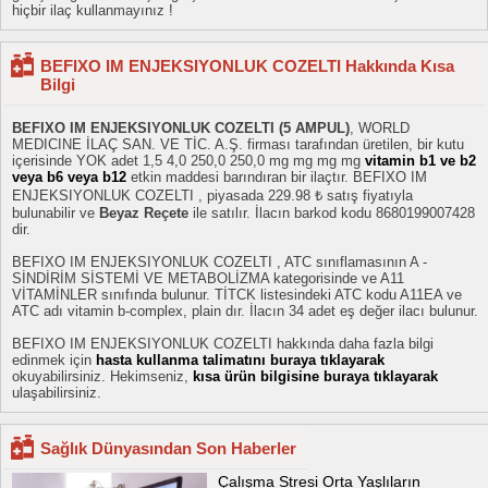
hiçbir ilaç kullanmayınız !
BEFIXO IM ENJEKSIYONLUK COZELTI Hakkında Kısa
Bilgi
BEFIXO IM ENJEKSIYONLUK COZELTI (5 AMPUL)
, WORLD
MEDICINE İLAÇ SAN. VE TİC. A.Ş. firması tarafından üretilen, bir kutu
içerisinde YOK adet 1,5 4,0 250,0 250,0 mg mg mg mg
vitamin b1 ve b2
veya b6 veya b12
etkin maddesi barındıran bir ilaçtır. BEFIXO IM
ENJEKSIYONLUK COZELTI , piyasada 229.98 ₺ satış fiyatıyla
bulunabilir ve
Beyaz Reçete
ile satılır. İlacın barkod kodu 8680199007428
dir.
BEFIXO IM ENJEKSIYONLUK COZELTI , ATC sınıflamasının A -
SİNDİRİM SİSTEMİ VE METABOLİZMA kategorisinde ve A11
VİTAMİNLER sınıfında bulunur. TİTCK listesindeki ATC kodu A11EA ve
ATC adı vitamin b-complex, plain dır. İlacın 34 adet eş değer ilacı bulunur.
BEFIXO IM ENJEKSIYONLUK COZELTI hakkında daha fazla bilgi
edinmek için
hasta kullanma talimatını buraya tıklayarak
okuyabilirsiniz. Hekimseniz,
kısa ürün bilgisine buraya tıklayarak
ulaşabilirsiniz.
Sağlık Dünyasından Son Haberler
Çalışma Stresi Orta Yaşlıların