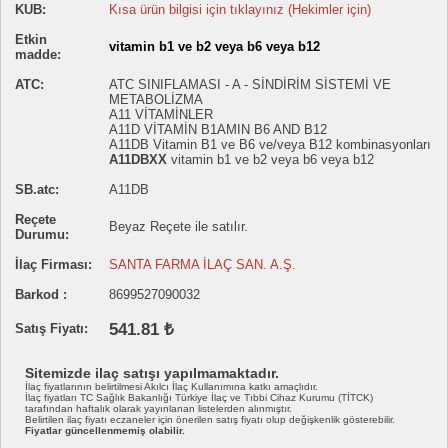
KUB:
Kısa ürün bilgisi için tıklayınız (Hekimler için)
Etkin
vitamin b1 ve b2 veya b6 veya b12
madde:
ATC:
ATC SINIFLAMASI - A - SİNDİRİM SİSTEMİ VE
METABOLİZMA
A11 VİTAMİNLER
A11D VİTAMİN B1AMIN B6 AND B12
A11DB Vitamin B1 ve B6 ve/veya B12 kombinasyonları
A11DBXX
vitamin b1 ve b2 veya b6 veya b12
SB.atc:
A11DB
Reçete
Beyaz Reçete ile satılır.
Durumu:
İlaç Firması:
SANTA FARMA İLAÇ SAN. A.Ş.
Barkod :
8699527090032
541.81 ₺
Satış Fiyatı:
Sitemizde ilaç satışı yapılmamaktadır.
İlaç fiyatlarının belirtilmesi Akılcı İlaç Kullanımına katkı amaçlıdır.
İlaç fiyatları TC Sağlık Bakanlığı Türkiye İlaç ve Tıbbi Cihaz Kurumu (TİTCK)
tarafından haftalık olarak yayınlanan listelerden alınmıştır.
Belirtilen ilaç fiyatı eczaneler için önerilen satış fiyatı olup değişkenlik gösterebilir.
Fiyatlar güncellenmemiş olabilir.