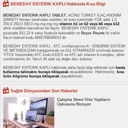
BENEDAY ENTERIK KAPLI Hakkında Kısa Bilgi
BENEDAY ENTERIK KAPLI TABLET
, ACİNO TURKEY İLAÇ ANONİM
ŞİRKETİ firması tarafından üretilen, bir kutu içerisinde YOK adet 1,0
250,0 250,0 300,0 mg mg mg mg
vitamin b1 ve b2 veya b6 veya b12
etkin maddesi barındıran bir ilaçtır. BENEDAY ENTERIK KAPLI ,
piyasada 931.22 ₺ satış fiyatıyla bulunabilir ve
Beyaz Reçete
ile satılır.
İlacın barkod kodu 8682758040013 dir.
BENEDAY ENTERIK KAPLI , ATC sınıflamasının A - SİNDİRİM SİSTEMİ
VE METABOLİZMA kategorisinde ve A11 VİTAMİNLER sınıfında bulunur.
TİTCK listesindeki ATC kodu A11EX ve ATC adı vitamin b-complex, other
combinations dır. İlacın 34 adet eş değer ilacı bulunur.
BENEDAY ENTERIK KAPLI hakkında daha fazla bilgi edinmek için
hasta
kullanma talimatını buraya tıklayarak
okuyabilirsiniz. Hekimseniz,
kısa
ürün bilgisine buraya tıklayarak
ulaşabilirsiniz.
Sağlık Dünyasından Son Haberler
Çalışma Stresi Orta Yaşlıların
Uykusunu Bozuyor