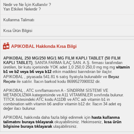
Nedir ve Ne İçin Kullanılır ?
Yan Etkileri Nelerdir ?
Kullanma Talimatı
Kısa Ürün Bilgisi
APIKOBAL Hakkında Kısa Bilgi
APIKOBAL 250 MG/250 MG/1 MG FILM KAPLI TABLET (50 FILM
KAPLI TABLET)
, SANTA FARMA İLAÇ SAN. A.Ş. firması tarafından
üretilen, bir kutu içerisinde YOK adet 1,0 250,0 250,0 mg mg mg
vitamin
b1 ve b2 veya b6 veya b12
etkin maddesi barındıran bir ilaçtır.
APIKOBAL , piyasada 541.81 ₺ satış fiyatıyla bulunabilir ve
Beyaz
Reçete
ile satılır. İlacın barkod kodu 8699527090032 dir.
APIKOBAL , ATC sınıflamasının A - SİNDİRİM SİSTEMİ VE
METABOLİZMA kategorisinde ve A11 VİTAMİNLER sınıfında bulunur.
TİTCK listesindeki ATC kodu A11DB ve ATC adı vitamin b1 in
combination with vitamin b6 and/or vitamin b12 dır. İlacın 34 adet eş
değer ilacı bulunur.
APIKOBAL hakkında daha fazla bilgi edinmek için
hasta kullanma
talimatını buraya tıklayarak
okuyabilirsiniz. Hekimseniz,
kısa ürün
bilgisine buraya tıklayarak
ulaşabilirsiniz.