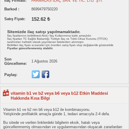
İlaç Firması:
FARMALAS İLAÇ SAN. VE TİC. LTD. ŞTİ.
Barkod :
8699479750220
152.62 ₺
Satış Fiyatı:
Sitemizde ilaç satışı yapılmamaktadır.
İlaç fiyatlarının belirtilmesi Akılcı İlaç Kullanımına katkı amaçlıdır.
İlaç fiyatları TC Sağlık Bakanlığı Türkiye İlaç ve Tıbbi Cihaz Kurumu (TİTCK)
tarafından haftalık olarak yayınlanan listelerden alınmıştır.
Belirtilen ilaç fiyatı eczaneler için önerilen satış fiyatı olup değişkenlik gösterebilir.
Fiyatlar güncellenmemiş olabilir.
Son
1 Ağustos 2026
Güncelleme:
Paylaş:
vitamin b1 ve b2 veya b6 veya b12 Etkin Maddesi
Hakkında Kısa Bilgi
Vitamin b1 ve b2 nin b6 veya b12 ile kombinasyonu.
Yetişkinde profilaktik amaçla günde 1, tedavi amacıyla 2-4 defa.
Bu sitede ve verilen linklerdeki bilgilerin eksik, hatalı veya
güncellenmemiş olmasından ve uygulanmasından oluşacak zararlardan