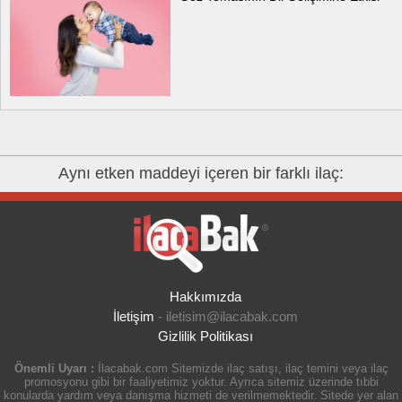
Aynı etken maddeyi içeren bir farklı ilaç:
Hakkımızda
İletişim
-
iletisim@ilacabak.com
Gizlilik Politikası
Önemli Uyarı :
İlacabak.com Sitemizde ilaç satışı, ilaç temini veya ilaç
promosyonu gibi bir faaliyetimiz yoktur. Ayrıca sitemiz üzerinde tıbbi
konularda yardım veya danışma hizmeti de verilmemektedir. Sitede yer alan