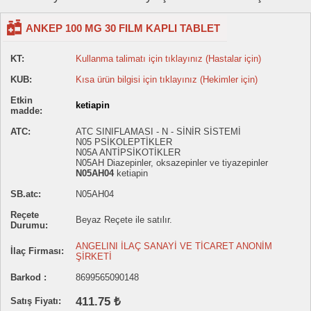
ANKEP 100 MG 30 FILM KAPLI TABLET
KT:
Kullanma talimatı için tıklayınız (Hastalar için)
KUB:
Kısa ürün bilgisi için tıklayınız (Hekimler için)
Etkin
ketiapin
madde:
ATC:
ATC SINIFLAMASI - N - SİNİR SİSTEMİ
N05 PSİKOLEPTİKLER
N05A ANTİPSİKOTİKLER
N05AH Diazepinler, oksazepinler ve tiyazepinler
N05AH04
ketiapin
SB.atc:
N05AH04
Reçete
Beyaz Reçete ile satılır.
Durumu:
ANGELINI İLAÇ SANAYİ VE TİCARET ANONİM
İlaç Firması:
ŞİRKETİ
Barkod :
8699565090148
411.75 ₺
Satış Fiyatı: