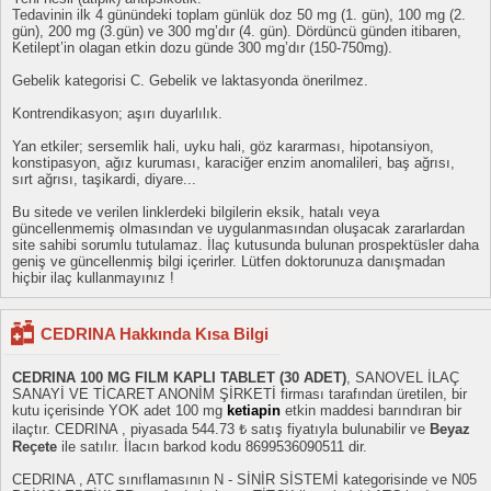
Tedavinin ilk 4 günündeki toplam günlük doz 50 mg (1. gün), 100 mg (2.
gün), 200 mg (3.gün) ve 300 mg’dır (4. gün). Dördüncü günden itibaren,
Ketilept’in olagan etkin dozu günde 300 mg’dır (150-750mg).
Gebelik kategorisi C. Gebelik ve laktasyonda önerilmez.
Kontrendikasyon; aşırı duyarlılık.
Yan etkiler; sersemlik hali, uyku hali, göz kararması, hipotansiyon,
konstipasyon, ağız kuruması, karaciğer enzim anomalileri, baş ağrısı,
sırt ağrısı, taşikardi, diyare...
Bu sitede ve verilen linklerdeki bilgilerin eksik, hatalı veya
güncellenmemiş olmasından ve uygulanmasından oluşacak zararlardan
site sahibi sorumlu tutulamaz. İlaç kutusunda bulunan prospektüsler daha
geniş ve güncellenmiş bilgi içerirler. Lütfen doktorunuza danışmadan
hiçbir ilaç kullanmayınız !
CEDRINA Hakkında Kısa Bilgi
CEDRINA 100 MG FILM KAPLI TABLET (30 ADET)
, SANOVEL İLAÇ
SANAYİ VE TİCARET ANONİM ŞİRKETİ firması tarafından üretilen, bir
kutu içerisinde YOK adet 100 mg
ketiapin
etkin maddesi barındıran bir
ilaçtır. CEDRINA , piyasada 544.73 ₺ satış fiyatıyla bulunabilir ve
Beyaz
Reçete
ile satılır. İlacın barkod kodu 8699536090511 dir.
CEDRINA , ATC sınıflamasının N - SİNİR SİSTEMİ kategorisinde ve N05