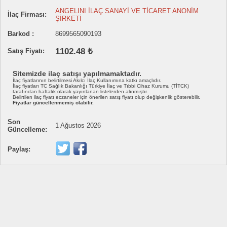
ANGELINI İLAÇ SANAYİ VE TİCARET ANONİM
İlaç Firması:
ŞİRKETİ
Barkod :
8699565090193
1102.48 ₺
Satış Fiyatı:
Sitemizde ilaç satışı yapılmamaktadır.
İlaç fiyatlarının belirtilmesi Akılcı İlaç Kullanımına katkı amaçlıdır.
İlaç fiyatları TC Sağlık Bakanlığı Türkiye İlaç ve Tıbbi Cihaz Kurumu (TİTCK)
tarafından haftalık olarak yayınlanan listelerden alınmıştır.
Belirtilen ilaç fiyatı eczaneler için önerilen satış fiyatı olup değişkenlik gösterebilir.
Fiyatlar güncellenmemiş olabilir.
Son
1 Ağustos 2026
Güncelleme:
Paylaş: