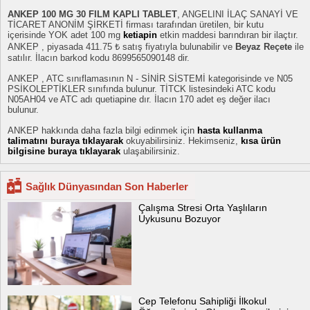
ANKEP 100 MG 30 FILM KAPLI TABLET
, ANGELINI İLAÇ SANAYİ VE
TİCARET ANONİM ŞİRKETİ firması tarafından üretilen, bir kutu
içerisinde YOK adet 100 mg
ketiapin
etkin maddesi barındıran bir ilaçtır.
ANKEP , piyasada 411.75 ₺ satış fiyatıyla bulunabilir ve
Beyaz Reçete
ile
satılır. İlacın barkod kodu 8699565090148 dir.
ANKEP , ATC sınıflamasının N - SİNİR SİSTEMİ kategorisinde ve N05
PSİKOLEPTİKLER sınıfında bulunur. TİTCK listesindeki ATC kodu
N05AH04 ve ATC adı quetiapine dır. İlacın 170 adet eş değer ilacı
bulunur.
ANKEP hakkında daha fazla bilgi edinmek için
hasta kullanma
talimatını buraya tıklayarak
okuyabilirsiniz. Hekimseniz,
kısa ürün
bilgisine buraya tıklayarak
ulaşabilirsiniz.
Sağlık Dünyasından Son Haberler
Çalışma Stresi Orta Yaşlıların
Uykusunu Bozuyor
Cep Telefonu Sahipliği İlkokul