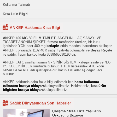
Kullanma Talimatı
Kısa Ürün Bilgisi
ANKEP Hakkında Kısa Bilgi
ANKEP 400 MG 30 FILM TABLET
, ANGELINI İLAÇ SANAYİ VE
TİCARET ANONİM ŞİRKETİ firması tarafından üretilen, bir kutu
içerisinde YOK adet 400 mg
ketiapin
etkin maddesi barındıran bir ilaçtır.
ANKEP , piyasada 1102.48 ₺ satış fiyatıyla bulunabilir ve
Beyaz Reçete
ile satılır. İlacın barkod kodu 8699565090193 dir.
ANKEP , ATC sınıflamasının N - SİNİR SİSTEMİ kategorisinde ve N05
PSİKOLEPTİKLER sınıfında bulunur. TİTCK listesindeki ATC kodu
N05AH04 ve ATC adı quetiapine dır. İlacın 170 adet eş değer ilacı
bulunur.
ANKEP hakkında daha fazla bilgi edinmek için
hasta kullanma
talimatını buraya tıklayarak
okuyabilirsiniz. Hekimseniz,
kısa ürün
bilgisine buraya tıklayarak
ulaşabilirsiniz.
Sağlık Dünyasından Son Haberler
Çalışma Stresi Orta Yaşlıların
Uykusunu Bozuyor