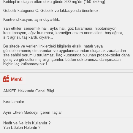
Ketilept’in olagan etkin dozu günde 300 mg’dır (150-750mg).
Gebelik kategorisi C. Gebelik ve laktasyonda önerilmez.
Kontrendikasyon; aşırı duyarlılık.
Yan etkiler; sersemlik hali, uyku hali, göz kararması, hipotansiyon,
konstipasyon, ağız kuruması, karaciğer enzim anomalileri, baş ağrısı,
sırt ağrısı, taşikardi, diyare...
Bu sitede ve verilen linklerdeki bilgilerin eksik, hatalı veya
güncellenmemiş olmasından ve uygulanmasından oluşacak zararlardan
site sahibi sorumlu tutulamaz. İlaç kutusunda bulunan prospektüsler daha
geniş ve güncellenmiş bilgi içerirler. Lütfen doktorunuza danışmadan
hiçbir ilaç kullanmayınız !
Menü
ANKEP Hakkında Genel Bilgi
Kısıtlamalar
Aynı Etken Maddeyi İçeren İlaçlar
Nedir ve Ne İçin Kullanılır ?
Yan Etkileri Nelerdir ?