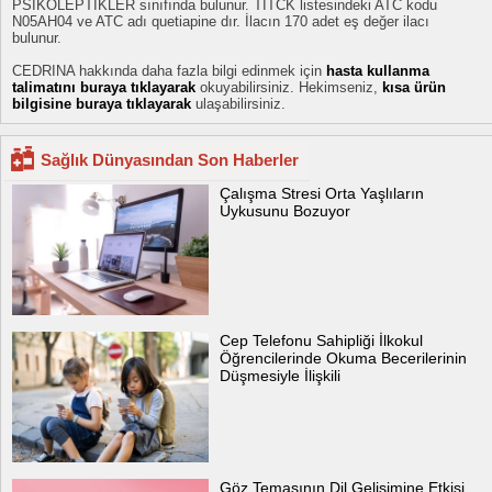
PSİKOLEPTİKLER sınıfında bulunur. TİTCK listesindeki ATC kodu
N05AH04 ve ATC adı quetiapine dır. İlacın 170 adet eş değer ilacı
bulunur.
CEDRINA hakkında daha fazla bilgi edinmek için
hasta kullanma
talimatını buraya tıklayarak
okuyabilirsiniz. Hekimseniz,
kısa ürün
bilgisine buraya tıklayarak
ulaşabilirsiniz.
Sağlık Dünyasından Son Haberler
Çalışma Stresi Orta Yaşlıların
Uykusunu Bozuyor
Cep Telefonu Sahipliği İlkokul
Öğrencilerinde Okuma Becerilerinin
Düşmesiyle İlişkili
Göz Temasının Dil Gelişimine Etkisi