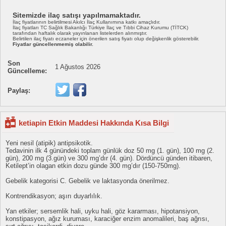
Sitemizde ilaç satışı yapılmamaktadır.
İlaç fiyatlarının belirtilmesi Akılcı İlaç Kullanımına katkı amaçlıdır.
İlaç fiyatları TC Sağlık Bakanlığı Türkiye İlaç ve Tıbbi Cihaz Kurumu (TİTCK)
tarafından haftalık olarak yayınlanan listelerden alınmıştır.
Belirtilen ilaç fiyatı eczaneler için önerilen satış fiyatı olup değişkenlik gösterebilir.
Fiyatlar güncellenmemiş olabilir.
Son
1 Ağustos 2026
Güncelleme:
Paylaş:
ketiapin Etkin Maddesi Hakkında Kısa Bilgi
Yeni nesil (atipik) antipsikotik.
Tedavinin ilk 4 günündeki toplam günlük doz 50 mg (1. gün), 100 mg (2.
gün), 200 mg (3.gün) ve 300 mg’dır (4. gün). Dördüncü günden itibaren,
Ketilept’in olagan etkin dozu günde 300 mg’dır (150-750mg).
Gebelik kategorisi C. Gebelik ve laktasyonda önerilmez.
Kontrendikasyon; aşırı duyarlılık.
Yan etkiler; sersemlik hali, uyku hali, göz kararması, hipotansiyon,
konstipasyon, ağız kuruması, karaciğer enzim anomalileri, baş ağrısı,