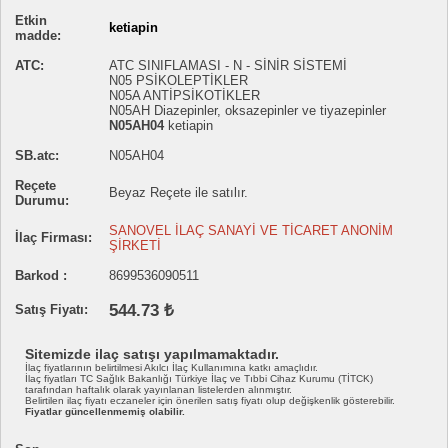
Etkin
ketiapin
madde:
ATC:
ATC SINIFLAMASI - N - SİNİR SİSTEMİ
N05 PSİKOLEPTİKLER
N05A ANTİPSİKOTİKLER
N05AH Diazepinler, oksazepinler ve tiyazepinler
N05AH04
ketiapin
SB.atc:
N05AH04
Reçete
Beyaz Reçete ile satılır.
Durumu:
SANOVEL İLAÇ SANAYİ VE TİCARET ANONİM
İlaç Firması:
ŞİRKETİ
Barkod :
8699536090511
544.73 ₺
Satış Fiyatı:
Sitemizde ilaç satışı yapılmamaktadır.
İlaç fiyatlarının belirtilmesi Akılcı İlaç Kullanımına katkı amaçlıdır.
İlaç fiyatları TC Sağlık Bakanlığı Türkiye İlaç ve Tıbbi Cihaz Kurumu (TİTCK)
tarafından haftalık olarak yayınlanan listelerden alınmıştır.
Belirtilen ilaç fiyatı eczaneler için önerilen satış fiyatı olup değişkenlik gösterebilir.
Fiyatlar güncellenmemiş olabilir.