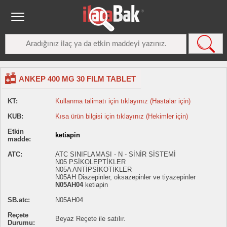
ANKEP 400 MG 30 FILM TABLET
KT:
Kullanma talimatı için tıklayınız (Hastalar için)
KUB:
Kısa ürün bilgisi için tıklayınız (Hekimler için)
Etkin
ketiapin
madde:
ATC:
ATC SINIFLAMASI - N - SİNİR SİSTEMİ
N05 PSİKOLEPTİKLER
N05A ANTİPSİKOTİKLER
N05AH Diazepinler, oksazepinler ve tiyazepinler
N05AH04
ketiapin
SB.atc:
N05AH04
Reçete
Beyaz Reçete ile satılır.
Durumu: