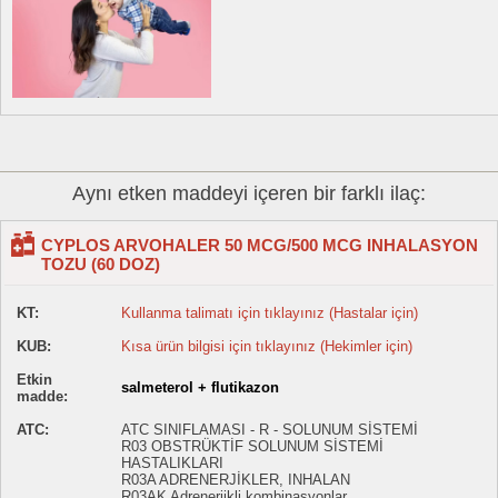
Aynı etken maddeyi içeren bir farklı ilaç:
CYPLOS ARVOHALER 50 MCG/500 MCG INHALASYON
TOZU (60 DOZ)
KT:
Kullanma talimatı için tıklayınız (Hastalar için)
KUB:
Kısa ürün bilgisi için tıklayınız (Hekimler için)
Etkin
salmeterol + flutikazon
madde:
ATC:
ATC SINIFLAMASI - R - SOLUNUM SİSTEMİ
R03 OBSTRÜKTİF SOLUNUM SİSTEMİ
HASTALIKLARI
R03A ADRENERJİKLER, INHALAN
R03AK Adrenerjikli kombinasyonlar