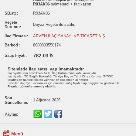
R03AK06
salmeterol + flutikazon
SB.atc:
R03AK06
Reçete
Beyaz Reçete ile satılır.
Durumu:
İlaç Firması:
ARVEN İLAÇ SANAYİ VE TİCARET A.Ş.
Barkod :
8680833550174
782.03 ₺
Satış Fiyatı:
Sitemizde ilaç satışı yapılmamaktadır.
İlaç fiyatlarının belirtilmesi Akılcı İlaç Kullanımına katkı amaçlıdır.
İlaç fiyatları TC Sağlık Bakanlığı Türkiye İlaç ve Tıbbi Cihaz Kurumu (TİTCK)
tarafından haftalık olarak yayınlanan listelerden alınmıştır.
Belirtilen ilaç fiyatı eczaneler için önerilen satış fiyatı olup değişkenlik gösterebilir.
Fiyatlar güncellenmemiş olabilir.
Son
1 Ağustos 2026
Güncelleme:
Paylaş:
Menü