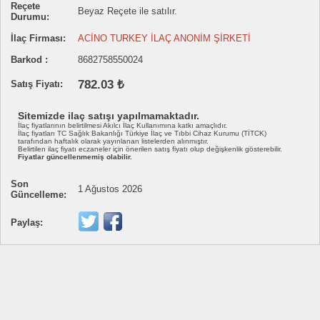
Reçete
Beyaz Reçete ile satılır.
Durumu:
İlaç Firması:
ACİNO TURKEY İLAÇ ANONİM ŞİRKETİ
Barkod :
8682758550024
782.03 ₺
Satış Fiyatı:
Sitemizde ilaç satışı yapılmamaktadır.
İlaç fiyatlarının belirtilmesi Akılcı İlaç Kullanımına katkı amaçlıdır.
İlaç fiyatları TC Sağlık Bakanlığı Türkiye İlaç ve Tıbbi Cihaz Kurumu (TİTCK)
tarafından haftalık olarak yayınlanan listelerden alınmıştır.
Belirtilen ilaç fiyatı eczaneler için önerilen satış fiyatı olup değişkenlik gösterebilir.
Fiyatlar güncellenmemiş olabilir.
Son
1 Ağustos 2026
Güncelleme:
Paylaş: