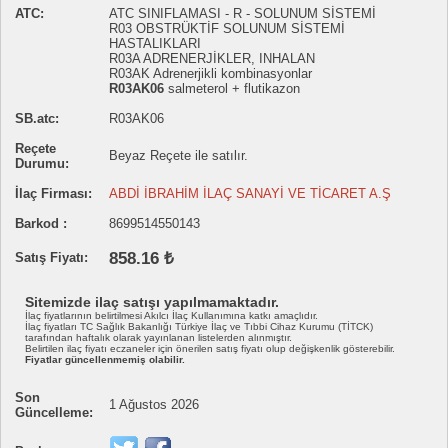
ATC:
ATC SINIFLAMASI - R - SOLUNUM SİSTEMİ
R03 OBSTRÜKTİF SOLUNUM SİSTEMİ
HASTALIKLARI
R03A ADRENERJİKLER, INHALAN
R03AK Adrenerjikli kombinasyonlar
R03AK06
salmeterol + flutikazon
SB.atc:
R03AK06
Reçete
Beyaz Reçete ile satılır.
Durumu:
İlaç Firması:
ABDİ İBRAHİM İLAÇ SANAYİ VE TİCARET A.Ş
Barkod :
8699514550143
858.16 ₺
Satış Fiyatı:
Sitemizde ilaç satışı yapılmamaktadır.
İlaç fiyatlarının belirtilmesi Akılcı İlaç Kullanımına katkı amaçlıdır.
İlaç fiyatları TC Sağlık Bakanlığı Türkiye İlaç ve Tıbbi Cihaz Kurumu (TİTCK)
tarafından haftalık olarak yayınlanan listelerden alınmıştır.
Belirtilen ilaç fiyatı eczaneler için önerilen satış fiyatı olup değişkenlik gösterebilir.
Fiyatlar güncellenmemiş olabilir.
Son
1 Ağustos 2026
Güncelleme: