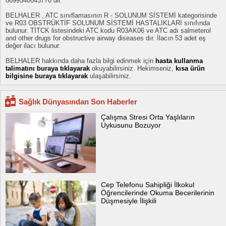
8699540043770 dir.
BELHALER , ATC sınıflamasının R - SOLUNUM SİSTEMİ kategorisinde
ve R03 OBSTRÜKTİF SOLUNUM SİSTEMİ HASTALIKLARI sınıfında
bulunur. TİTCK listesindeki ATC kodu R03AK06 ve ATC adı salmeterol
and other drugs for obstructive airway diseases dır. İlacın 53 adet eş
değer ilacı bulunur.
BELHALER hakkında daha fazla bilgi edinmek için
hasta kullanma
talimatını buraya tıklayarak
okuyabilirsiniz. Hekimseniz,
kısa ürün
bilgisine buraya tıklayarak
ulaşabilirsiniz.
Sağlık Dünyasından Son Haberler
Çalışma Stresi Orta Yaşlıların
Uykusunu Bozuyor
Cep Telefonu Sahipliği İlkokul
Öğrencilerinde Okuma Becerilerinin
Düşmesiyle İlişkili