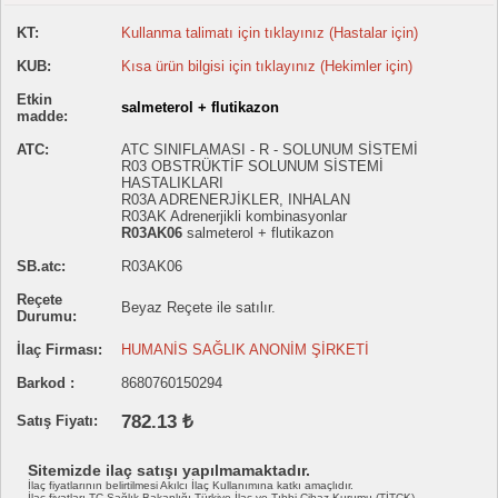
KT:
Kullanma talimatı için tıklayınız (Hastalar için)
KUB:
Kısa ürün bilgisi için tıklayınız (Hekimler için)
Etkin
salmeterol + flutikazon
madde:
ATC:
ATC SINIFLAMASI - R - SOLUNUM SİSTEMİ
R03 OBSTRÜKTİF SOLUNUM SİSTEMİ
HASTALIKLARI
R03A ADRENERJİKLER, INHALAN
R03AK Adrenerjikli kombinasyonlar
R03AK06
salmeterol + flutikazon
SB.atc:
R03AK06
Reçete
Beyaz Reçete ile satılır.
Durumu:
İlaç Firması:
HUMANİS SAĞLIK ANONİM ŞİRKETİ
Barkod :
8680760150294
782.13 ₺
Satış Fiyatı:
Sitemizde ilaç satışı yapılmamaktadır.
İlaç fiyatlarının belirtilmesi Akılcı İlaç Kullanımına katkı amaçlıdır.
İlaç fiyatları TC Sağlık Bakanlığı Türkiye İlaç ve Tıbbi Cihaz Kurumu (TİTCK)