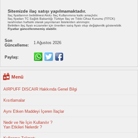
Sitemizde ilaç satışı yapılmamaktadır.
İlaç fiyatlarının belirtilmesi Akılcı İlaç Kullanımına katkı amaçlıdır.
İlaç fiyatları TC Sağlık Bakanlığı Türkiye İlaç ve Tıbbi Cihaz Kurumu (TİTCK)
tarafından haftalık olarak yayınlanan listelerden alınmıştır.
Belirtilen ilaç fiyatı eczaneler için önerilen satış fiyatı olup değişkenlik gösterebilir.
Fiyatlar güncellenmemiş olabilir.
Son
1 Ağustos 2026
Güncelleme:
Paylaş:
Menü
AIRPUFF DISCAIR Hakkında Genel Bilgi
Kısıtlamalar
Aynı Etken Maddeyi İçeren İlaçlar
Nedir ve Ne İçin Kullanılır ?
Yan Etkileri Nelerdir ?