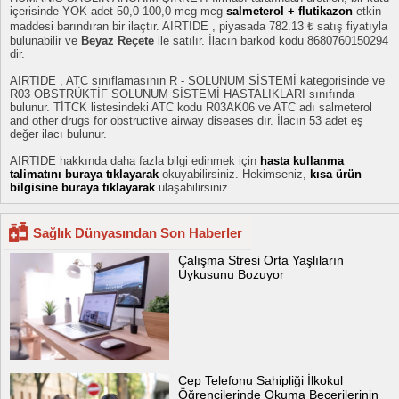
içerisinde YOK adet 50,0 100,0 mcg mcg
salmeterol + flutikazon
etkin
maddesi barındıran bir ilaçtır. AIRTIDE , piyasada 782.13 ₺ satış fiyatıyla
bulunabilir ve
Beyaz Reçete
ile satılır. İlacın barkod kodu 8680760150294
dir.
AIRTIDE , ATC sınıflamasının R - SOLUNUM SİSTEMİ kategorisinde ve
R03 OBSTRÜKTİF SOLUNUM SİSTEMİ HASTALIKLARI sınıfında
bulunur. TİTCK listesindeki ATC kodu R03AK06 ve ATC adı salmeterol
and other drugs for obstructive airway diseases dır. İlacın 53 adet eş
değer ilacı bulunur.
AIRTIDE hakkında daha fazla bilgi edinmek için
hasta kullanma
talimatını buraya tıklayarak
okuyabilirsiniz. Hekimseniz,
kısa ürün
bilgisine buraya tıklayarak
ulaşabilirsiniz.
Sağlık Dünyasından Son Haberler
Çalışma Stresi Orta Yaşlıların
Uykusunu Bozuyor
Cep Telefonu Sahipliği İlkokul
Öğrencilerinde Okuma Becerilerinin