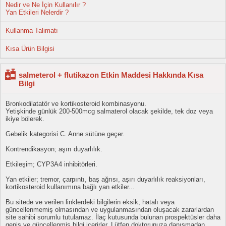
Nedir ve Ne İçin Kullanılır ?
Yan Etkileri Nelerdir ?
Kullanma Talimatı
Kısa Ürün Bilgisi
salmeterol + flutikazon Etkin Maddesi Hakkında Kısa
Bilgi
Bronkodilatatör ve kortikosteroid kombinasyonu.
Yetişkinde günlük 200-500mcg salmaterol olacak şekilde, tek doz veya
ikiye bölerek.
Gebelik kategorisi C. Anne sütüne geçer.
Kontrendikasyon; aşırı duyarlılık.
Etkileşim; CYP3A4 inhibitörleri.
Yan etkiler; tremor, çarpıntı, baş ağrısı, aşırı duyarlılık reaksiyonları,
kortikosteroid kullanımına bağlı yan etkiler...
Bu sitede ve verilen linklerdeki bilgilerin eksik, hatalı veya
güncellenmemiş olmasından ve uygulanmasından oluşacak zararlardan
site sahibi sorumlu tutulamaz. İlaç kutusunda bulunan prospektüsler daha
geniş ve güncellenmiş bilgi içerirler. Lütfen doktorunuza danışmadan