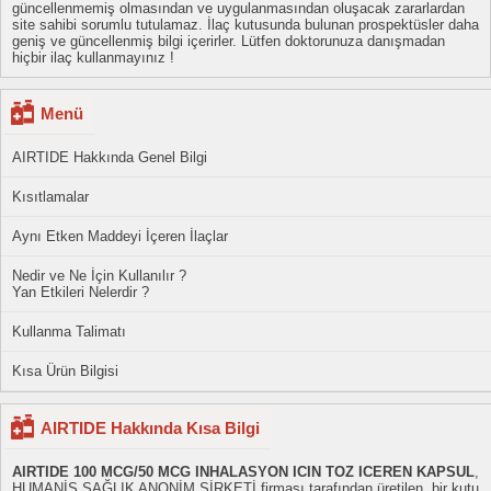
güncellenmemiş olmasından ve uygulanmasından oluşacak zararlardan
site sahibi sorumlu tutulamaz. İlaç kutusunda bulunan prospektüsler daha
geniş ve güncellenmiş bilgi içerirler. Lütfen doktorunuza danışmadan
hiçbir ilaç kullanmayınız !
Menü
AIRTIDE Hakkında Genel Bilgi
Kısıtlamalar
Aynı Etken Maddeyi İçeren İlaçlar
Nedir ve Ne İçin Kullanılır ?
Yan Etkileri Nelerdir ?
Kullanma Talimatı
Kısa Ürün Bilgisi
AIRTIDE Hakkında Kısa Bilgi
AIRTIDE 100 MCG/50 MCG INHALASYON ICIN TOZ ICEREN KAPSUL
,
HUMANİS SAĞLIK ANONİM ŞİRKETİ firması tarafından üretilen, bir kutu