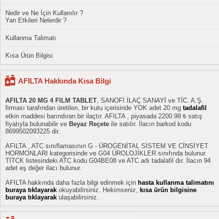
Nedir ve Ne İçin Kullanılır ?
Yan Etkileri Nelerdir ?
Kullanma Talimatı
Kısa Ürün Bilgisi
AFILTA Hakkında Kısa Bilgi
AFILTA 20 MG 4 FILM TABLET
, SANOFİ İLAÇ SANAYİ ve TİC. A.Ş.
firması tarafından üretilen, bir kutu içerisinde YOK adet 20 mg
tadalafil
etkin maddesi barındıran bir ilaçtır. AFILTA , piyasada 2200.99 ₺ satış
fiyatıyla bulunabilir ve
Beyaz Reçete
ile satılır. İlacın barkod kodu
8699502093225 dir.
AFILTA , ATC sınıflamasının G - ÜROGENİTAL SİSTEM VE CİNSİYET
HORMONLARI kategorisinde ve G04 ÜROLOJİKLER sınıfında bulunur.
TİTCK listesindeki ATC kodu G04BE08 ve ATC adı tadalafil dır. İlacın 94
adet eş değer ilacı bulunur.
AFILTA hakkında daha fazla bilgi edinmek için
hasta kullanma talimatını
buraya tıklayarak
okuyabilirsiniz. Hekimseniz,
kısa ürün bilgisine
buraya tıklayarak
ulaşabilirsiniz.