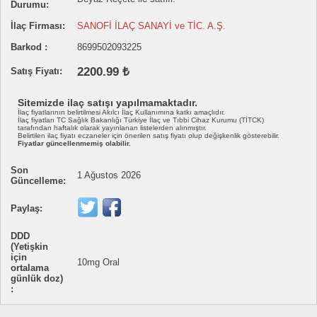
Durumu:
İlaç Firması:
SANOFİ İLAÇ SANAYİ ve TİC. A.Ş.
Barkod :
8699502093225
2200.99 ₺
Satış Fiyatı:
Sitemizde ilaç satışı yapılmamaktadır.
İlaç fiyatlarının belirtilmesi Akılcı İlaç Kullanımına katkı amaçlıdır.
İlaç fiyatları TC Sağlık Bakanlığı Türkiye İlaç ve Tıbbi Cihaz Kurumu (TİTCK)
tarafından haftalık olarak yayınlanan listelerden alınmıştır.
Belirtilen ilaç fiyatı eczaneler için önerilen satış fiyatı olup değişkenlik gösterebilir.
Fiyatlar güncellenmemiş olabilir.
Son
1 Ağustos 2026
Güncelleme:
Paylaş:
DDD
(Yetişkin
için
10mg Oral
ortalama
günlük doz)
: