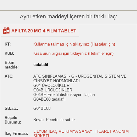
Aynı etken maddeyi içeren bir farklı ilaç:
AFILTA 20 MG 4 FILM TABLET
KT:
Kullanma talimatı için tıklayınız (Hastalar için)
KUB:
Kısa ürün bilgisi için tıklayınız (Hekimler için)
Etkin
tadalafil
madde:
ATC:
ATC SINIFLAMASI - G - ÜROGENİTAL SİSTEM VE
CİNSİYET HORMONLARI
G04 ÜROLOJİKLER
G04B ÜROLOJİKLER
G04BE Erektil disfonksiyon ilaçları
G04BE08
tadalafil
SB.atc:
G04BE08
Reçete
Beyaz Reçete ile satılır.
Durumu:
LİLYUM İLAÇ VE KİMYA SANAYİ TİCARET ANONİM
İlaç Firması:
ŞİRKETİ