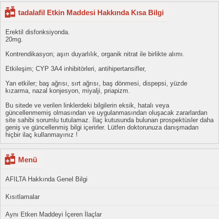
tadalafil Etkin Maddesi Hakkında Kısa Bilgi
Erektil disfonksiyonda.
20mg.
Kontrendikasyon; aşırı duyarlılık, organik nitrat ile birlikte alımı.
Etkileşim; CYP 3A4 inhibitörleri, antihipertansifler,
Yan etkiler; baş ağrısı, sırt ağrısı, baş dönmesi, dispepsi, yüzde
kızarma, nazal konjesyon, miyalji, priapizm.
Bu sitede ve verilen linklerdeki bilgilerin eksik, hatalı veya
güncellenmemiş olmasından ve uygulanmasından oluşacak zararlardan
site sahibi sorumlu tutulamaz. İlaç kutusunda bulunan prospektüsler daha
geniş ve güncellenmiş bilgi içerirler. Lütfen doktorunuza danışmadan
hiçbir ilaç kullanmayınız !
Menü
AFILTA Hakkında Genel Bilgi
Kısıtlamalar
Aynı Etken Maddeyi İçeren İlaçlar