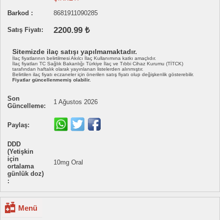
Barkod :
8681911090285
2200.99 ₺
Satış Fiyatı:
Sitemizde ilaç satışı yapılmamaktadır.
İlaç fiyatlarının belirtilmesi Akılcı İlaç Kullanımına katkı amaçlıdır.
İlaç fiyatları TC Sağlık Bakanlığı Türkiye İlaç ve Tıbbi Cihaz Kurumu (TİTCK)
tarafından haftalık olarak yayınlanan listelerden alınmıştır.
Belirtilen ilaç fiyatı eczaneler için önerilen satış fiyatı olup değişkenlik gösterebilir.
Fiyatlar güncellenmemiş olabilir.
Son
1 Ağustos 2026
Güncelleme:
Paylaş:
DDD
(Yetişkin
için
10mg Oral
ortalama
günlük doz)
:
Menü