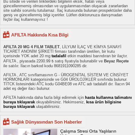
Bu sitede ve verilen linklerdeki bilgilerin eksik, hatalı veya
güncellenmemiş olmasından ve uygulanmasından oluşacak zararlardan
site sahibi sorumlu tutulamaz. İlaç kutusunda bulunan prospektüsler daha
geniş ve güncellenmiş bilgi içerirler. Lütfen doktorunuza danışmadan
hiçbir ilaç kullanmayınız !
AFILTA Hakkında Kısa Bilgi
AFILTA 20 MG 4 FILM TABLET
, LİLYUM İLAÇ VE KİMYA SANAYİ
TİCARET ANONİM ŞİRKETİ firması tarafından üretilen, bir kutu
içerisinde YOK adet 20 mg
tadalafil
etkin maddesi barındıran bir ilaçtır.
AFILTA , piyasada 2200.99 ₺ satış fiyatıyla bulunabilir ve
Beyaz Reçete
ile satılır. İlacın barkod kodu 8681911090285 dir.
AFILTA , ATC sınıflamasının G - ÜROGENİTAL SİSTEM VE CİNSİYET
HORMONLARI kategorisinde ve G04 ÜROLOJİKLER sınıfında bulunur.
TİTCK listesindeki ATC kodu G04BE08 ve ATC adı tadalafil dır. İlacın 94
adet eş değer ilacı bulunur.
AFILTA hakkında daha fazla bilgi edinmek için
hasta kullanma talimatını
buraya tıklayarak
okuyabilirsiniz. Hekimseniz,
kısa ürün bilgisine
buraya tıklayarak
ulaşabilirsiniz.
Sağlık Dünyasından Son Haberler
Çalışma Stresi Orta Yaşlıların