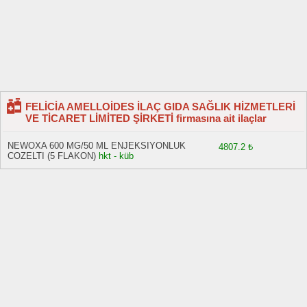
FELİCİA AMELLOİDES İLAÇ GIDA SAĞLIK HİZMETLERİ
VE TİCARET LİMİTED ŞİRKETİ firmasına ait ilaçlar
NEWOXA 600 MG/50 ML ENJEKSIYONLUK
4807.2 ₺
COZELTI (5 FLAKON)
hkt - küb