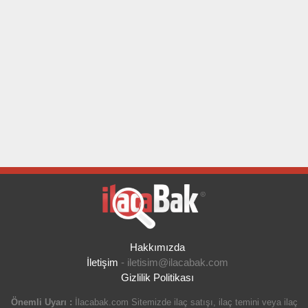
Hakkımızda
İletişim
-
iletisim@ilacabak.com
Gizlilik Politikası
Önemli Uyarı :
İlacabak.com Sitemizde ilaç satışı, ilaç temini veya ilaç