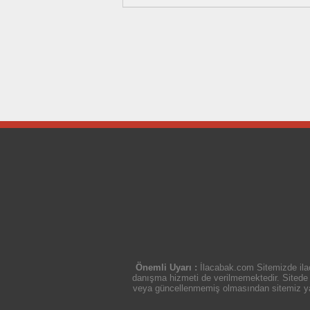
Önemli Uyarı :
İlacabak.com Sitemizde ilaç
danışma hizmeti de verilmemektedir. Sitede ye
veya güncellenmemiş olmasından sitemiz yasal