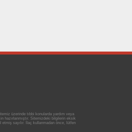
 sitemiz üzerinde tıbbi konularda yardım veya
n hazırlanmıştır. Sitemizdeki bilgilerin eksik
 etmiş sayılır. İlaç kullanmadan önce, lütfen