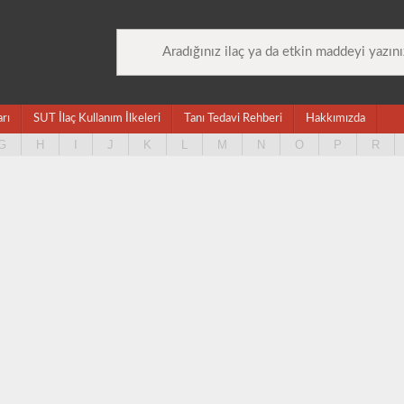
arı
SUT İlaç Kullanım İlkeleri
Tanı Tedavi Rehberi
Hakkımızda
G
H
I
J
K
L
M
N
O
P
R