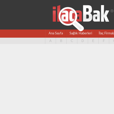
Ana Sayfa
Sağlık Haberleri
İlaç Firmal
A
B
C
D
E
F