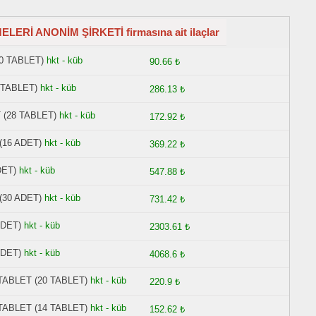
İ ANONİM ŞİRKETİ firmasına ait ilaçlar
0 TABLET)
hkt - küb
90.66 ₺
 TABLET)
hkt - küb
286.13 ₺
(28 TABLET)
hkt - küb
172.92 ₺
(16 ADET)
hkt - küb
369.22 ₺
DET)
hkt - küb
547.88 ₺
(30 ADET)
hkt - küb
731.42 ₺
ADET)
hkt - küb
2303.61 ₺
ADET)
hkt - küb
4068.6 ₺
TABLET (20 TABLET)
hkt - küb
220.9 ₺
TABLET (14 TABLET)
hkt - küb
152.62 ₺