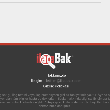
Hakkımızda
İletişim
-
iletisim@ilacabak.com
Gizlilik Politikası
 satışı, ilaç temini veya ilaç promosyonu gibi bir faaliyetimiz yoktur. Ayrıca
r alan tüm bilgiler hasta ve doktorların ilaçlar hakkında bilgi sahibi olması içi
 sorumluluk altında değildir. Siteye giren kullanıcılarımız bu koşulları kabul
doktorunuza danışınız.