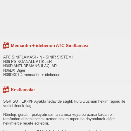
Memantin + idebenon ATC Sınıflaması
ATC SINIFLAMASI - N - SİNİR SİSTEMİ
N06 PSİKOANALEPTİKLER
N06D ANTİ-DEMANS İLAÇLAR
N06DX Diğer
N06DX01-4 memantin + idebenon
Kısıtlamalar
SGK SUT EK-4/F Ayakta tedavide sağlık kurulu/uzman hekim raporu ile
verilebilecek ilaç.
Nöroloji, geriatri, psikiyatri uzmanlarınca veya bu uzmanlardan biri
tarafından düzenlenecek uzman hekim raporuna dayanılarak diğer
hekimlerce reçete edilebilir.