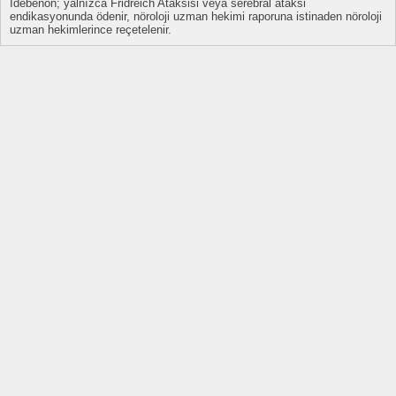
İdebenon; yalnızca Fridreich Ataksisi veya serebral ataksi
endikasyonunda ödenir, nöroloji uzman hekimi raporuna istinaden nöroloji
uzman hekimlerince reçetelenir.