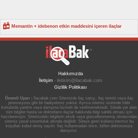
Memantin + idebenon etkin maddesini içeren ilaçlar
Hakkımızda
İletişim
-
iletisim@ilacabak.com
Gizlilik Politikası
Önemli Uyarı :
İlacabak.com Sitemizde ilaç satışı, ilaç temini veya ilaç
promosyonu gibi bir faaliyetimiz yoktur. Ayrıca sitemiz üzerinde tıbbi
konularda yardım veya danışma hizmeti de verilmemektedir. Sitede yer alan
tüm bilgiler hasta ve doktorların ilaçlar hakkında bilgi sahibi olması için
hazırlanmıştır. Sitemizdeki bilgilerin eksik veya güncellenmemiş olmasından
sitemiz yasal sorumluluk altında değildir. Siteye giren kullanıcılarımız bu
koşulları kabul etmiş sayılır. İlaç kullanmadan önce, lütfen doktorunuza
danışınız.