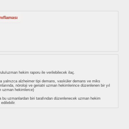
nıflaması
u/uzman hekim raporu ile verilebilecek ilaç.
rda yalnızca alzheimer tipi demans, vasküler demans ve miks
arında, nöroloji ve geriatri uzman hekimlerince düzenlenen bir yıl
üm uzman hekimlerce)
veya bu uzmanlardan biri tarafından düzenlenecek uzman hekim
dilebilir.