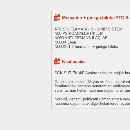
Memantin + ginkgo biloba ATC Sı
ATC SINIFLAMASI - N - SİNİR SİSTEMİ
N06 PSİKOANALEPTİKLER
N06D ANTİ-DEMANS İLAÇLAR
N06DX Diğer
N06DX01-2 memantin + ginkgo biloba
Kısıtlamalar
SGK SUT EK-4/F Ayakta tedavide sağlık kurul
Gingko glikozidleri (65 yaş ve üzeri hastala
formlarındaki demans sendromları endikasyonl
süreli uzman hekim raporuna dayanılarak t
Nöroloji, geriatri, psikiyatri uzmanlarınca 
raporuna dayanılarak diğer hekimlerce reçete e