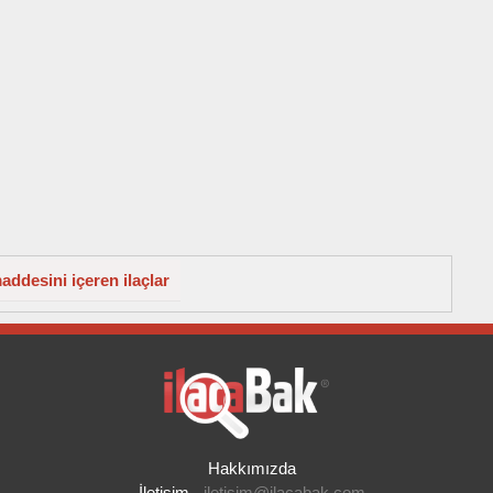
ddesini içeren ilaçlar
Hakkımızda
İletişim
-
iletisim@ilacabak.com