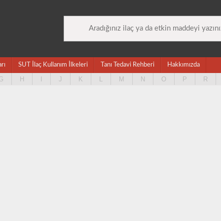
arı
SUT İlaç Kullanım İlkeleri
Tanı Tedavi Rehberi
Hakkımızda
G
H
I
J
K
L
M
N
O
P
R