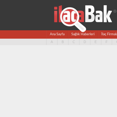
Ana Sayfa
Sağlık Haberleri
İlaç Firmal
A
B
C
D
E
F