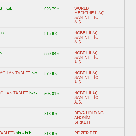
kt - küb
WORLD
623.79 ₺
MEDICINE İLAÇ
SAN. VE TİC.
A.Ş.
küb
NOBEL İLAÇ
816.9 ₺
SAN. VE TİC.
A.Ş.
b
NOBEL İLAÇ
550.04 ₺
SAN. VE TİC.
A.Ş.
DAGILAN TABLET
hkt -
NOBEL İLAÇ
979.8 ₺
SAN. VE TİC.
A.Ş.
AGILAN TABLET
hkt -
NOBEL İLAÇ
505.81 ₺
SAN. VE TİC.
A.Ş.
DEVA HOLDİNG
816.9 ₺
ANONİM
ŞİRKETİ
TABLET)
hkt - küb
PFİZER PFE
816.9 ₺