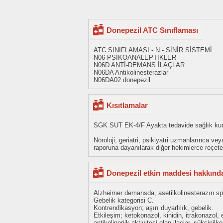
Donepezil ATC Sınıflaması
ATC SINIFLAMASI - N - SİNİR SİSTEMİ
N06 PSİKOANALEPTİKLER
N06D ANTİ-DEMANS İLAÇLAR
N06DA Antikolinesterazlar
N06DA02 donepezil
Kısıtlamalar
SGK SUT EK-4/F Ayakta tedavide sağlık kurul
Nöroloji, geriatri, psikiyatri uzmanlarınca 
raporuna dayanılarak diğer hekimlerce reçete e
Donepezil etkin maddesi hakkında 
Alzheimer demansda, asetilkolinesterazın spe
Gebelik kategorisi C.
Kontrendikasyon; aşırı duyarlılık, gebelik.
Etkileşim; ketokonazol, kinidin, itrakonazol, e
antikolinerjik aktivitesi olan ilaçlar, süksinilk