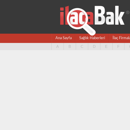
Ana Sayfa
Sağlık Haberleri
İlaç Firmal
A
B
C
D
E
F