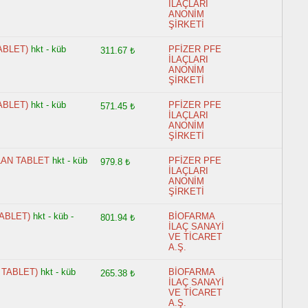
İLAÇLARI
ANONİM
ŞİRKETİ
ABLET)
hkt - küb
PFİZER PFE
311.67 ₺
İLAÇLARI
ANONİM
ŞİRKETİ
ABLET)
hkt - küb
PFİZER PFE
571.45 ₺
İLAÇLARI
ANONİM
ŞİRKETİ
LAN TABLET
hkt - küb
PFİZER PFE
979.8 ₺
İLAÇLARI
ANONİM
ŞİRKETİ
TABLET)
hkt - küb -
BİOFARMA
801.94 ₺
İLAÇ SANAYİ
VE TİCARET
A.Ş.
 TABLET)
hkt - küb
BİOFARMA
265.38 ₺
İLAÇ SANAYİ
VE TİCARET
A.Ş.