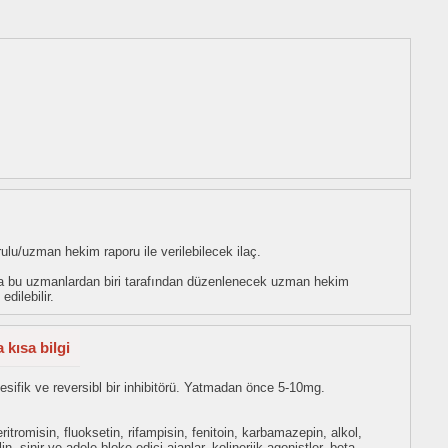
u/uzman hekim raporu ile verilebilecek ilaç.
veya bu uzmanlardan biri tarafından düzenlenecek uzman hekim
dilebilir.
kısa bilgi
sifik ve reversibl bir inhibitörü. Yatmadan önce 5-10mg.
ritromisin, fluoksetin, rifampisin, fenitoin, karbamazepin, alkol,
olin, sinir ve adele bloke edici ajanlar, kolinerjik agonistler, beta-