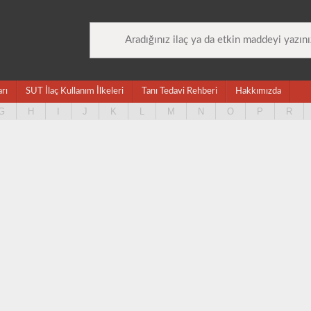
arı
SUT İlaç Kullanım İlkeleri
Tanı Tedavi Rehberi
Hakkımızda
G
H
I
J
K
L
M
N
O
P
R