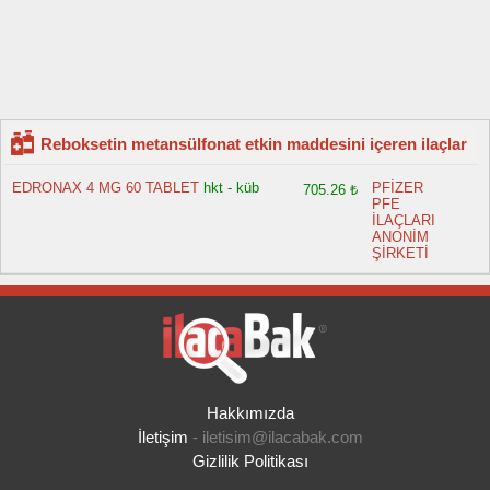
Reboksetin metansülfonat etkin maddesini içeren ilaçlar
EDRONAX 4 MG 60 TABLET
hkt - küb
PFİZER
705.26 ₺
PFE
İLAÇLARI
ANONİM
ŞİRKETİ
Hakkımızda
İletişim
-
iletisim@ilacabak.com
Gizlilik Politikası