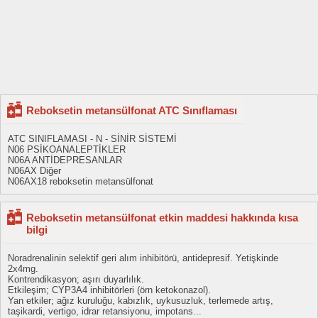
Reboksetin metansülfonat ATC Sınıflaması
ATC SINIFLAMASI - N - SİNİR SİSTEMİ
N06 PSİKOANALEPTİKLER
N06A ANTİDEPRESANLAR
N06AX Diğer
N06AX18 reboksetin metansülfonat
Reboksetin metansülfonat etkin maddesi hakkında kısa
bilgi
Noradrenalinin selektif geri alım inhibitörü, antidepresif. Yetişkinde
2x4mg.
Kontrendikasyon; aşırı duyarlılık.
Etkileşim; CYP3A4 inhibitörleri (örn ketokonazol).
Yan etkiler; ağız kuruluğu, kabızlık, uykusuzluk, terlemede artış,
taşikardi, vertigo, idrar retansiyonu, impotans...