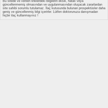
Bu sitede ve verilen linklerdeki bilgilerin eksik, hatalı veya
güncellenmemiş olmasından ve uygulanmasından oluşacak zararlardan
site sahibi sorumlu tutulamaz. İlaç kutusunda bulunan prospektüsler daha
geniş ve güncellenmiş bilgi içerirler. Lütfen doktorunuza danışmadan
hiçbir ilaç kullanmayınız !