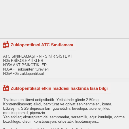
Zuklopentiksol ATC Sınıflaması
ATC SINIFLAMASI - N - SİNİR SİSTEMİ
N05 PSİKOLEPTİKLER
N05A ANTİPSİKOTİKLER
N05AF Tioksanten türevleri
N05AF05 zuklopentiksol
Zuklopentiksol etkin maddesi hakkında kısa bilgi
Tiyoksanten türevi antipsikotik. Yetişkinde günde 2-50mg.
Kontrendikasyon; alkol, barbitürat ve opiyat zehirlenmeleri, koma.
Etkileşim; SSS depresanları, guanetidin, levodopa, adrenerjikler,
metoklopramid, piperazin.
Yan etkiler; ekstrapiramidal semptamlar, sersemlik, ağız kuruluğu, görme
bozukluğu, disüri, konstipasyon, ortostatik hipotansiyon...