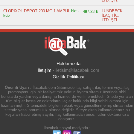
LTD. ŞTİ.
CLOPIXOL DEPOT 200 MG 1 AMPUL
hkt -
LUNDBECK
497.23 ₺
küb
İLAÇ TİC.
LTD. ŞTİ.
Hakkımızda
İletişim
-
iletisim@ilacabak.com
Gizlilik Politikası
Önemli Uyarı :
İlacabak.com Sitemizde ilaç satışı, ilaç temini veya ilaç
promosyonu gibi bir faaliyetimiz yoktur. Ayrıca sitemiz üzerinde tıbbi
konularda yardım veya danışma hizmeti de verilmemektedir. Sitede yer alan
tüm bilgiler hasta ve doktorların ilaçlar hakkında bilgi sahibi olması için
hazırlanmıştır. Sitemizdeki bilgilerin eksik veya güncellenmemiş olmasından
sitemiz yasal sorumluluk altında değildir. Siteye giren kullanıcılarımız bu
koşulları kabul etmiş sayılır. İlaç kullanmadan önce, lütfen doktorunuza
danışınız.
İlacabak sosyal medyada :