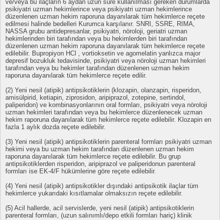
ve/veya bu ilaçların 6 aydan uzun süre kullanılması gereken durumlarda
psikiyatri uzman hekimlerince veya psikiyatri uzman hekimlerince
düzenlenen uzman hekim raporuna dayanılarak tüm hekimlerce reçete
edilmesi halinde bedelleri Kurumca karşılanır. SNRI, SSRE, RIMA,
NASSA grubu antidepresanlar, psikiyatri, nöroloji, geriatri uzman
hekimlerinden biri tarafından veya bu hekimlerden biri tarafından
düzenlenen uzman hekim raporuna dayanılarak tüm hekimlerce reçete
edilebilir. Bupropiyon HCl , vortioksetin ve agomelatin yanlızca major
depresif bozukluk tedavisinde, psikiyatri veya nöroloji uzman hekimleri
tarafından veya bu hekimler tarafından düzenlenen uzman hekim
raporuna dayanılarak tüm hekimlerce reçete edilir.
(2) Yeni nesil (atipik) antipsikotiklerin (klozapin, olanzapin, risperidon,
amisülpirid, ketiapin, ziprosidon, aripiprazol, zotepine, sertindol,
paliperidon) ve kombinasyonlarının oral formları, psikiyatri veya nöroloji
uzman hekimleri tarafından veya bu hekimlerce düzenlenecek uzman
hekim raporuna dayanılarak tüm hekimlerce reçete edilebilir. Klozapin en
fazla 1 aylık dozda reçete edilebilir.
(3) Yeni nesil (atipik) antipsikotiklerin parenteral formları psikiyatri uzman
hekimi veya bu uzman hekim tarafından düzenlenen uzman hekim
raporuna dayanılarak tüm hekimlerce reçete edilebilir. Bu grup
antipsikotiklerden risperidon, aripiprazol ve paliperidonun parenteral
formları ise EK-4/F hükümlerine göre reçete edilebilir.
(4) Yeni nesil (atipik) antipsikotikler dışındaki antipsikotik ilaçlar tüm
hekimlerce yukarıdaki kısıtlamalar olmaksızın reçete edilebilir.
(5) Acil hallerde, acil servislerde, yeni nesil (atipik) antipsikotiklerin
parenteral formları, (uzun salınımlı/depo etkili formları hariç) klinik