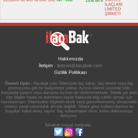
1536.86 ₺
İLAÇLARI
LİMİTED
ŞİRKETİ
Hakkımızda
İletişim
-
iletisim@ilacabak.com
Gizlilik Politikası
Önemli Uyarı :
İlacabak.com Sitemizde ilaç satışı, ilaç temini veya ilaç
promosyonu gibi bir faaliyetimiz yoktur. Ayrıca sitemiz üzerinde tıbbi
konularda yardım veya danışma hizmeti de verilmemektedir. Sitede yer alan
tüm bilgiler hasta ve doktorların ilaçlar hakkında bilgi sahibi olması için
hazırlanmıştır. Sitemizdeki bilgilerin eksik veya güncellenmemiş olmasından
sitemiz yasal sorumluluk altında değildir. Siteye giren kullanıcılarımız bu
koşulları kabul etmiş sayılır. İlaç kullanmadan önce, lütfen doktorunuza
danışınız.
İlacabak sosyal medyada :