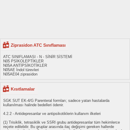
Ziprasidon ATC Sınıflaması
ATC SINIFLAMASI - N - SİNİR SİSTEMİ
N05 PSİKOLEPTİKLER
N05A ANTİPSİKOTİKLER
N05AE İndol türevleri
N05AE04 ziprasidon
Kısıtlamalar
SGK SUT EK-4/G Parenteral formları; sadece yatan hastalarda
kullanılması halinde bedelleri ödenir.
4.2.2 - Antidepresanlar ve antipsikotiklerin kullanım ilkeleri
(1) Trisiklik, tetrasiklik ve SSRI grubu antidepresanlar tüm hekimlerce
reçete edilebilir. Bu gruplar arasında ilaç değişimi gereken hallerde