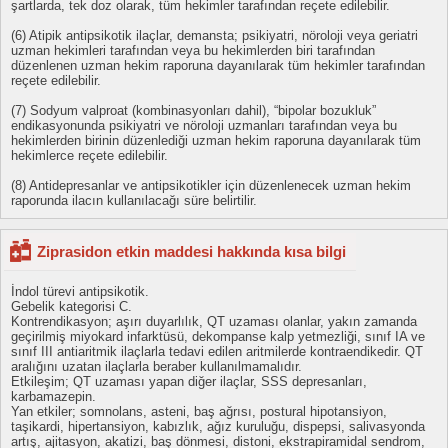
şartlarda, tek doz olarak, tüm hekimler tarafından reçete edilebilir.
(6) Atipik antipsikotik ilaçlar, demansta; psikiyatri, nöroloji veya geriatri
uzman hekimleri tarafından veya bu hekimlerden biri tarafından
düzenlenen uzman hekim raporuna dayanılarak tüm hekimler tarafından
reçete edilebilir.
(7) Sodyum valproat (kombinasyonları dahil), “bipolar bozukluk”
endikasyonunda psikiyatri ve nöroloji uzmanları tarafından veya bu
hekimlerden birinin düzenlediği uzman hekim raporuna dayanılarak tüm
hekimlerce reçete edilebilir.
(8) Antidepresanlar ve antipsikotikler için düzenlenecek uzman hekim
raporunda ilacın kullanılacağı süre belirtilir.
Ziprasidon etkin maddesi hakkında kısa bilgi
İndol türevi antipsikotik.
Gebelik kategorisi C.
Kontrendikasyon; aşırı duyarlılık, QT uzaması olanlar, yakın zamanda
geçirilmiş miyokard infarktüsü, dekompanse kalp yetmezliği, sınıf IA ve
sınıf III antiaritmik ilaçlarla tedavi edilen aritmilerde kontraendikedir. QT
aralığını uzatan ilaçlarla beraber kullanılmamalıdır.
Etkileşim; QT uzaması yapan diğer ilaçlar, SSS depresanları,
karbamazepin.
Yan etkiler; somnolans, asteni, baş ağrısı, postural hipotansiyon,
taşikardi, hipertansiyon, kabızlık, ağız kuruluğu, dispepsi, salivasyonda
artış, ajitasyon, akatizi, baş dönmesi, distoni, ekstrapiramidal sendrom,