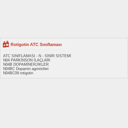
Rotigotin ATC Sınıflaması
ATC SINIFLAMASI - N - SİNİR SİSTEMİ
N04 PARKİNSON İLAÇLARI
N04B DOPAMİNERJİKLER
N04BC Dopamin agonistleri
N04BC09 rotigotin