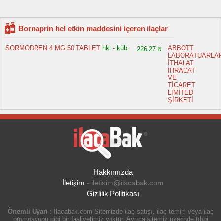
Bornaprin hcl etkin maddesini içeren ilaçlar
SORMODREN 4 MG 50 TABLET
hkt - küb
ABBOTT
226.27 ₺
LABORATUARLA
İTHALAT
İHRACAT
VE
TİCARET
LİMİTED
ŞİRKETİ
Hakkımızda
İletişim
-
iletisim@ilacabak.com
Gizlilik Politikası
Önemli Uyarı :
İlacabak.com Sitemizde ilaç satışı, ilaç temini veya ilaç
promosyonu gibi bir faaliyetimiz yoktur. Ayrıca sitemiz üzerinde tıbbi