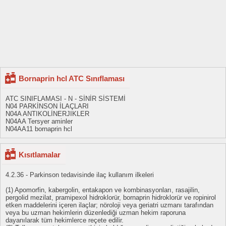
Bornaprin hcl ATC Sınıflaması
ATC SINIFLAMASI - N - SİNİR SİSTEMİ
N04 PARKİNSON İLAÇLARI
N04A ANTIKOLİNERJIKLER
N04AA Tersyer aminler
N04AA11 bornaprin hcl
Kısıtlamalar
4.2.36 - Parkinson tedavisinde ilaç kullanım ilkeleri
(1) Apomorfin, kabergolin, entakapon ve kombinasyonları, rasajilin,
pergolid mezilat, pramipexol hidroklorür, bornaprin hidroklorür ve ropinirol
etken maddelerini içeren ilaçlar; nöroloji veya geriatri uzmanı tarafından
veya bu uzman hekimlerin düzenlediği uzman hekim raporuna
dayanılarak tüm hekimlerce reçete edilir.