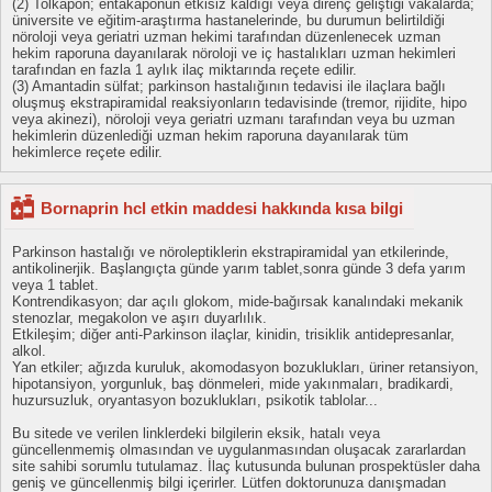
(2) Tolkapon; entakaponun etkisiz kaldığı veya direnç geliştiği vakalarda;
üniversite ve eğitim-araştırma hastanelerinde, bu durumun belirtildiği
nöroloji veya geriatri uzman hekimi tarafından düzenlenecek uzman
hekim raporuna dayanılarak nöroloji ve iç hastalıkları uzman hekimleri
tarafından en fazla 1 aylık ilaç miktarında reçete edilir.
(3) Amantadin sülfat; parkinson hastalığının tedavisi ile ilaçlara bağlı
oluşmuş ekstrapiramidal reaksiyonların tedavisinde (tremor, rijidite, hipo
veya akinezi), nöroloji veya geriatri uzmanı tarafından veya bu uzman
hekimlerin düzenlediği uzman hekim raporuna dayanılarak tüm
hekimlerce reçete edilir.
Bornaprin hcl etkin maddesi hakkında kısa bilgi
Parkinson hastalığı ve nöroleptiklerin ekstrapiramidal yan etkilerinde,
antikolinerjik. Başlangıçta günde yarım tablet,sonra günde 3 defa yarım
veya 1 tablet.
Kontrendikasyon; dar açılı glokom, mide-bağırsak kanalındaki mekanik
stenozlar, megakolon ve aşırı duyarlılık.
Etkileşim; diğer anti-Parkinson ilaçlar, kinidin, trisiklik antidepresanlar,
alkol.
Yan etkiler; ağızda kuruluk, akomodasyon bozuklukları, üriner retansiyon,
hipotansiyon, yorgunluk, baş dönmeleri, mide yakınmaları, bradikardi,
huzursuzluk, oryantasyon bozuklukları, psikotik tablolar...
Bu sitede ve verilen linklerdeki bilgilerin eksik, hatalı veya
güncellenmemiş olmasından ve uygulanmasından oluşacak zararlardan
site sahibi sorumlu tutulamaz. İlaç kutusunda bulunan prospektüsler daha
geniş ve güncellenmiş bilgi içerirler. Lütfen doktorunuza danışmadan