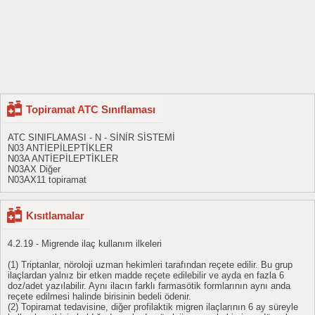
Topiramat ATC Sınıflaması
ATC SINIFLAMASI - N - SİNİR SİSTEMİ
N03 ANTİEPİLEPTİKLER
N03A ANTİEPİLEPTİKLER
N03AX Diğer
N03AX11 topiramat
Kısıtlamalar
4.2.19 - Migrende ilaç kullanım ilkeleri
(1) Triptanlar, nöroloji uzman hekimleri tarafından reçete edilir. Bu grup
ilaçlardan yalnız bir etken madde reçete edilebilir ve ayda en fazla 6
doz/adet yazılabilir. Aynı ilacın farklı farmasötik formlarının aynı anda
reçete edilmesi halinde birisinin bedeli ödenir.
(2) Topiramat tedavisine, diğer profilaktik migren ilaçlarının 6 ay süreyle