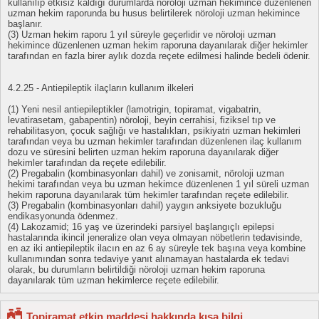
kullanılıp etkisiz kaldığı durumlarda nöroloji uzman hekimince düzenlenen
uzman hekim raporunda bu husus belirtilerek nöroloji uzman hekimince
başlanır.
(3) Uzman hekim raporu 1 yıl süreyle geçerlidir ve nöroloji uzman
hekimince düzenlenen uzman hekim raporuna dayanılarak diğer hekimler
tarafından en fazla birer aylık dozda reçete edilmesi halinde bedeli ödenir.
4.2.25 - Antiepileptik ilaçların kullanım ilkeleri
(1) Yeni nesil antiepileptikler (lamotrigin, topiramat, vigabatrin,
levatirasetam, gabapentin) nöroloji, beyin cerrahisi, fiziksel tıp ve
rehabilitasyon, çocuk sağlığı ve hastalıkları, psikiyatri uzman hekimleri
tarafından veya bu uzman hekimler tarafından düzenlenen ilaç kullanım
dozu ve süresini belirten uzman hekim raporuna dayanılarak diğer
hekimler tarafından da reçete edilebilir.
(2) Pregabalin (kombinasyonları dahil) ve zonisamit, nöroloji uzman
hekimi tarafından veya bu uzman hekimce düzenlenen 1 yıl süreli uzman
hekim raporuna dayanılarak tüm hekimler tarafından reçete edilebilir.
(3) Pregabalin (kombinasyonları dahil) yaygın anksiyete bozukluğu
endikasyonunda ödenmez.
(4) Lakozamid; 16 yaş ve üzerindeki parsiyel başlangıçlı epilepsi
hastalarında ikincil jeneralize olan veya olmayan nöbetlerin tedavisinde,
en az iki antiepileptik ilacın en az 6 ay süreyle tek başına veya kombine
kullanımından sonra tedaviye yanıt alınamayan hastalarda ek tedavi
olarak, bu durumların belirtildiği nöroloji uzman hekim raporuna
dayanılarak tüm uzman hekimlerce reçete edilebilir.
Topiramat etkin maddesi hakkında kısa bilgi