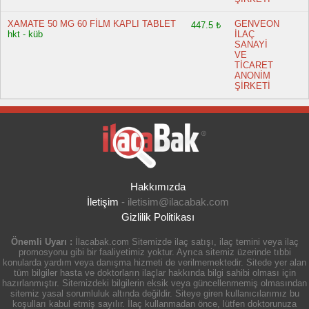
XAMATE 50 MG 60 FİLM KAPLI TABLET
GENVEON
447.5 ₺
hkt - küb
İLAÇ
SANAYİ
VE
TİCARET
ANONİM
ŞİRKETİ
Hakkımızda
İletişim
-
iletisim@ilacabak.com
Gizlilik Politikası
Önemli Uyarı :
İlacabak.com Sitemizde ilaç satışı, ilaç temini veya ilaç
promosyonu gibi bir faaliyetimiz yoktur. Ayrıca sitemiz üzerinde tıbbi
konularda yardım veya danışma hizmeti de verilmemektedir. Sitede yer alan
tüm bilgiler hasta ve doktorların ilaçlar hakkında bilgi sahibi olması için
hazırlanmıştır. Sitemizdeki bilgilerin eksik veya güncellenmemiş olmasından
sitemiz yasal sorumluluk altında değildir. Siteye giren kullanıcılarımız bu
koşulları kabul etmiş sayılır. İlaç kullanmadan önce, lütfen doktorunuza