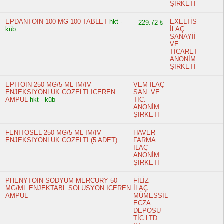
ŞİRKETİ
EPDANTOIN 100 MG 100 TABLET
hkt -
EXELTİS
229.72 ₺
küb
İLAÇ
SANAYİİ
VE
TİCARET
ANONİM
ŞİRKETİ
EPITOIN 250 MG/5 ML IM/IV
VEM İLAÇ
ENJEKSIYONLUK COZELTI ICEREN
SAN. VE
AMPUL
hkt - küb
TİC.
ANONİM
ŞİRKETİ
FENITOSEL 250 MG/5 ML IM/IV
HAVER
ENJEKSIYONLUK COZELTI (5 ADET)
FARMA
İLAÇ
ANONİM
ŞİRKETİ
PHENYTOIN SODYUM MERCURY 50
FİLİZ
MG/ML ENJEKTABL SOLUSYON ICEREN
İLAÇ
AMPUL
MÜMESSİL
ECZA
DEPOSU
TİC LTD