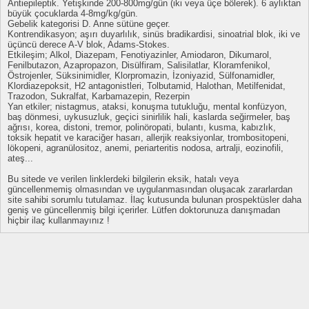
Antiepileptik. Yetişkinde 200-800mg/gün (iki veya üçe bölerek). 6 aylıktan
büyük çocuklarda 4-8mg/kg/gün.
Gebelik kategorisi D. Anne sütüne geçer.
Kontrendikasyon; aşırı duyarlılık, sinüs bradikardisi, sinoatrial blok, iki ve
üçüncü derece A-V blok, Adams-Stokes.
Etkileşim; Alkol, Diazepam, Fenotiyazinler, Amiodaron, Dikumarol,
Fenilbutazon, Azapropazon, Disülfiram, Salisilatlar, Kloramfenikol,
Östrojenler, Süksinimidler, Klorpromazin, İzoniyazid, Sülfonamidler,
Klordiazepoksit, H2 antagonistleri, Tolbutamid, Halothan, Metilfenidat,
Trazodon, Sukralfat, Karbamazepin, Rezerpin
Yan etkiler; nistagmus, ataksi, konuşma tutukluğu, mental konfüzyon,
baş dönmesi, uykusuzluk, geçici sinirlilik hali, kaslarda seğirmeler, baş
ağrısı, korea, distoni, tremor, polinöropati, bulantı, kusma, kabızlık,
toksik hepatit ve karaciğer hasarı, allerjik reaksiyonlar, trombositopeni,
lökopeni, agranülositoz, anemi, periarteritis nodosa, artralji, eozinofili,
ateş...
Bu sitede ve verilen linklerdeki bilgilerin eksik, hatalı veya
güncellenmemiş olmasından ve uygulanmasından oluşacak zararlardan
site sahibi sorumlu tutulamaz. İlaç kutusunda bulunan prospektüsler daha
geniş ve güncellenmiş bilgi içerirler. Lütfen doktorunuza danışmadan
hiçbir ilaç kullanmayınız !