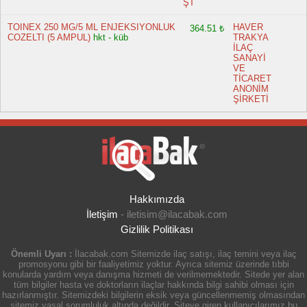
ŞT
TOINEX 250 MG/5 ML ENJEKSIYONLUK
HAVER
364.51 ₺
COZELTI (5 AMPUL)
hkt - küb
TRAKYA
İLAÇ
SANAYİ
VE
TİCARET
ANONİM
ŞİRKETİ
Hakkımızda
İletişim
-
iletisim@ilacabak.com
Gizlilik Politikası
Önemli Uyarı :
İlacabak.com Sitemizde ilaç satışı, ilaç temini veya ilaç
promosyonu gibi bir faaliyetimiz yoktur. Ayrıca sitemiz üzerinde tıbbi
konularda yardım veya danışma hizmeti de verilmemektedir. Sitede yer alan
tüm bilgiler hasta ve doktorların ilaçlar hakkında bilgi sahibi olması için
hazırlanmıştır. Sitemizdeki bilgilerin eksik veya güncellenmemiş olmasından
sitemiz yasal sorumluluk altında değildir. Siteye giren kullanıcılarımız bu