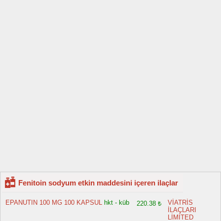
Fenitoin sodyum etkin maddesini içeren ilaçlar
EPANUTIN 100 MG 100 KAPSUL
hkt - küb
VİATRİS
220.38 ₺
İLAÇLARI
LİMİTED