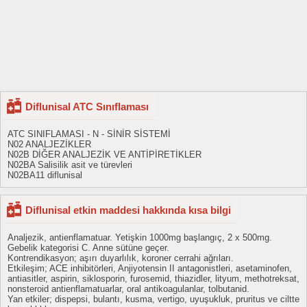
Diflunisal ATC Sınıflaması
ATC SINIFLAMASI - N - SİNİR SİSTEMİ
N02 ANALJEZİKLER
N02B DİĞER ANALJEZİK VE ANTİPİRETİKLER
N02BA Salisilik asit ve türevleri
N02BA11 diflunisal
Diflunisal etkin maddesi hakkında kısa bilgi
Analjezik, antienflamatuar. Yetişkin 1000mg başlangıç, 2 x 500mg.
Gebelik kategorisi C. Anne sütüne geçer.
Kontrendikasyon; aşırı duyarlılık, koroner cerrahi ağrıları.
Etkileşim; ACE inhibitörleri, Anjiyotensin II antagonistleri, asetaminofen,
antiasitler, aspirin, siklosporin, furosemid, thiazidler, lityum, methotreksat,
nonsteroid antienflamatuarlar, oral antikoagulanlar, tolbutanid.
Yan etkiler; dispepsi, bulantı, kusma, vertigo, uyuşukluk, pruritus ve ciltte