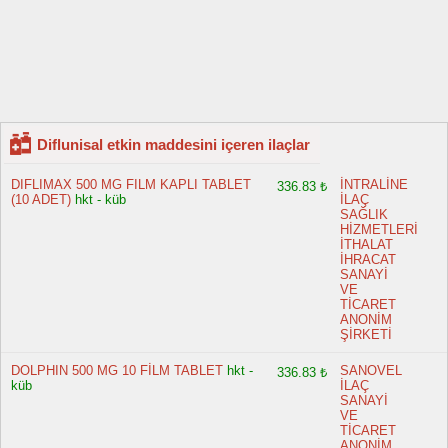
Diflunisal etkin maddesini içeren ilaçlar
DIFLIMAX 500 MG FILM KAPLI TABLET
İNTRALİNE
336.83 ₺
(10 ADET)
hkt - küb
İLAÇ
SAĞLIK
HİZMETLERİ
İTHALAT
İHRACAT
SANAYİ
VE
TİCARET
ANONİM
ŞİRKETİ
DOLPHIN 500 MG 10 FİLM TABLET
hkt -
SANOVEL
336.83 ₺
küb
İLAÇ
SANAYİ
VE
TİCARET
ANONİM