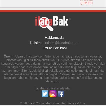
ŞİRKETİ
Hakkımızda
İletişim
-
iletisim@ilacabak.com
Gizlilik Politikası
Önemli Uyarı :
İlacabak.com Sitemizde ilaç satışı, ilaç temini veya ilaç
promosyonu gibi bir faaliyetimiz yoktur. Ayrıca sitemiz üzerinde tıbbi
konularda yardım veya danışma hizmeti de verilmemektedir. Sitede yer alan
tüm bilgiler hasta ve doktorların ilaçlar hakkında bilgi sahibi olması için
hazırlanmıştır. Sitemizdeki bilgilerin eksik veya güncellenmemiş olmasından
sitemiz yasal sorumluluk altında değildir. Siteye giren kullanıcılarımız bu
koşulları kabul etmiş sayılır. İlaç kullanmadan önce, lütfen doktorunuza
danışınız.
İlacabak sosyal medyada :
© 2005 - 2026 İlacabak.com. Her hakkı saklıdır.