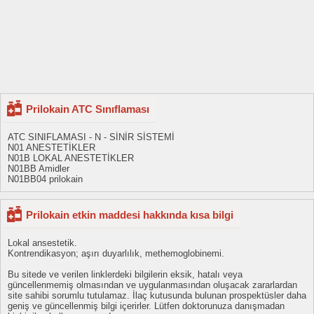
Prilokain ATC Sınıflaması
ATC SINIFLAMASI - N - SİNİR SİSTEMİ
N01 ANESTETİKLER
N01B LOKAL ANESTETİKLER
N01BB Amidler
N01BB04 prilokain
Prilokain etkin maddesi hakkında kısa bilgi
Lokal ansestetik.
Kontrendikasyon; aşırı duyarlılık, methemoglobinemi.
Bu sitede ve verilen linklerdeki bilgilerin eksik, hatalı veya
güncellenmemiş olmasından ve uygulanmasından oluşacak zararlardan
site sahibi sorumlu tutulamaz. İlaç kutusunda bulunan prospektüsler daha
geniş ve güncellenmiş bilgi içerirler. Lütfen doktorunuza danışmadan