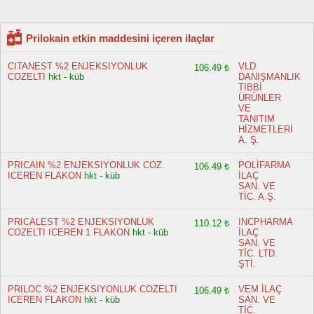
Prilokain etkin maddesini içeren ilaçlar
CITANEST %2 ENJEKSIYONLUK
VLD
106.49 ₺
COZELTI
hkt - küb
DANIŞMANLIK
TIBBİ
ÜRÜNLER
VE
TANITIM
HİZMETLERİ
A. Ş.
PRICAIN %2 ENJEKSIYONLUK COZ.
POLİFARMA
106.49 ₺
ICEREN FLAKON
hkt - küb
İLAÇ
SAN. VE
TİC. A.Ş.
PRICALEST %2 ENJEKSIYONLUK
INCPHARMA
110.12 ₺
COZELTI ICEREN 1 FLAKON
hkt - küb
İLAÇ
SAN. VE
TİC. LTD.
ŞTİ.
PRILOC %2 ENJEKSIYONLUK COZELTI
VEM İLAÇ
106.49 ₺
ICEREN FLAKON
hkt - küb
SAN. VE
TİC.