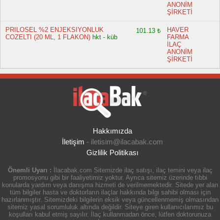
ANONİM
ŞİRKETİ
PRILOSEL %2 ENJEKSIYONLUK
HAVER
101.13 ₺
COZELTI (20 ML, 1 FLAKON)
hkt - küb
FARMA
İLAÇ
ANONİM
ŞİRKETİ
Hakkımızda
İletişim
-
iletisim@ilacabak.com
Gizlilik Politikası
Önemli Uyarı :
İlacabak.com Sitemizde ilaç satışı, ilaç temini veya ilaç
promosyonu gibi bir faaliyetimiz yoktur. Ayrıca sitemiz üzerinde tıbbi
konularda yardım veya danışma hizmeti de verilmemektedir. Sitede yer alan
tüm bilgiler hasta ve doktorların ilaçlar hakkında bilgi sahibi olması için
hazırlanmıştır. Sitemizdeki bilgilerin eksik veya güncellenmemiş olmasından
sitemiz yasal sorumluluk altında değildir. Siteye giren kullanıcılarımız bu
koşulları kabul etmiş sayılır. İlaç kullanmadan önce, lütfen doktorunuza