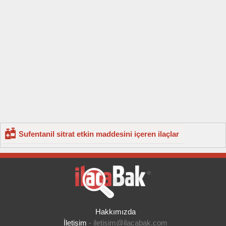
Sufentanil sitrat etkin maddesini içeren ilaçlar
Hakkımızda
İletişim
-
iletisim@ilacabak.com