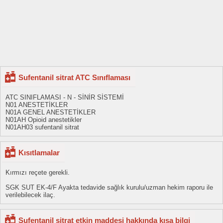
Sufentanil sitrat ATC Sınıflaması
ATC SINIFLAMASI - N - SİNİR SİSTEMİ
N01 ANESTETİKLER
N01A GENEL ANESTETİKLER
N01AH Opioid anestetikler
N01AH03 sufentanil sitrat
Kısıtlamalar
Kırmızı reçete gerekli.
SGK SUT EK-4/F Ayakta tedavide sağlık kurulu/uzman hekim raporu ile
verilebilecek ilaç.
Sufentanil sitrat etkin maddesi hakkında kısa bilgi