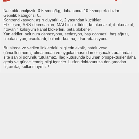
Narkotik analjezik. 0.5-5mcg/kg, daha sonra 10-25mcg ek dozlar.
Gebelik kategorisi C.
Kontrendikasyon; aşırı duyarlılık, 2 yaşından küçükler.
Etkileşim; SSS depresanları, MAO inhibitörleri, ketakonazol, itrakonazol,
ritovanir, kalsiyum kanal blokerleri, beta blokerler.
Yan etkiler; solunum depresyonu, sedasyon, baş dönmesi, baş ağrısı,
hipotansiyon, bradikardi, bulantı, kusma, idrar retansiyonu...
Bu sitede ve verilen linklerdeki bilgilerin eksik, hatalı veya
güncellenmemiş olmasından ve uygulanmasından oluşacak zararlardan
site sahibi sorumlu tutulamaz. İlaç kutusunda bulunan prospektüsler daha
geniş ve güncellenmiş bilgi içerirler. Lütfen doktorunuza danışmadan
hiçbir ilaç kullanmayınız !