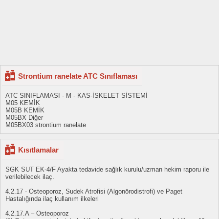
Strontium ranelate ATC Sınıflaması
ATC SINIFLAMASI - M - KAS-İSKELET SİSTEMİ
M05 KEMİK
M05B KEMİK
M05BX Diğer
M05BX03 strontium ranelate
Kısıtlamalar
SGK SUT EK-4/F Ayakta tedavide sağlık kurulu/uzman hekim raporu ile
verilebilecek ilaç.
4.2.17 - Osteoporoz, Sudek Atrofisi (Algonörodistrofi) ve Paget
Hastalığında ilaç kullanım ilkeleri
4.2.17.A – Osteoporoz