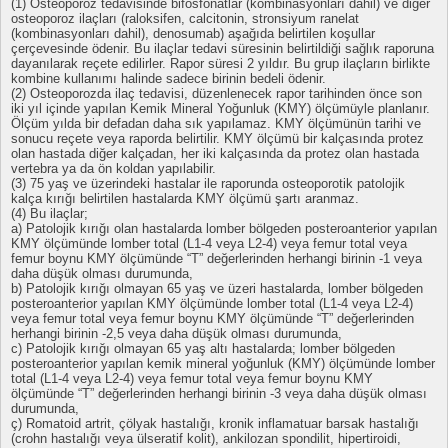
(1) Osteoporoz tedavisinde bifosfonatlar (kombinasyonları dahil) ve diğer
osteoporoz ilaçları (raloksifen, calcitonin, stronsiyum ranelat
(kombinasyonları dahil), denosumab) aşağıda belirtilen koşullar
çerçevesinde ödenir. Bu ilaçlar tedavi süresinin belirtildiği sağlık raporuna
dayanılarak reçete edilirler. Rapor süresi 2 yıldır. Bu grup ilaçların birlikte
kombine kullanımı halinde sadece birinin bedeli ödenir.
(2) Osteoporozda ilaç tedavisi, düzenlenecek rapor tarihinden önce son
iki yıl içinde yapılan Kemik Mineral Yoğunluk (KMY) ölçümüyle planlanır.
Ölçüm yılda bir defadan daha sık yapılamaz. KMY ölçümünün tarihi ve
sonucu reçete veya raporda belirtilir. KMY ölçümü bir kalçasında protez
olan hastada diğer kalçadan, her iki kalçasında da protez olan hastada
vertebra ya da ön koldan yapılabilir.
(3) 75 yaş ve üzerindeki hastalar ile raporunda osteoporotik patolojik
kalça kırığı belirtilen hastalarda KMY ölçümü şartı aranmaz.
(4) Bu ilaçlar;
a) Patolojik kırığı olan hastalarda lomber bölgeden posteroanterior yapılan
KMY ölçümünde lomber total (L1-4 veya L2-4) veya femur total veya
femur boynu KMY ölçümünde “T” değerlerinden herhangi birinin -1 veya
daha düşük olması durumunda,
b) Patolojik kırığı olmayan 65 yaş ve üzeri hastalarda, lomber bölgeden
posteroanterior yapılan KMY ölçümünde lomber total (L1-4 veya L2-4)
veya femur total veya femur boynu KMY ölçümünde “T” değerlerinden
herhangi birinin -2,5 veya daha düşük olması durumunda,
c) Patolojik kırığı olmayan 65 yaş altı hastalarda; lomber bölgeden
posteroanterior yapılan kemik mineral yoğunluk (KMY) ölçümünde lomber
total (L1-4 veya L2-4) veya femur total veya femur boynu KMY
ölçümünde “T” değerlerinden herhangi birinin -3 veya daha düşük olması
durumunda,
ç) Romatoid artrit, çölyak hastalığı, kronik inflamatuar barsak hastalığı
(crohn hastalığı veya ülseratif kolit), ankilozan spondilit, hipertiroidi,