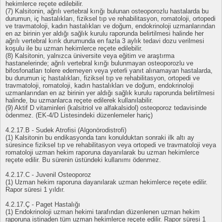
hekimlerce reçete edilebilir.
(7) Kalsitonin, ağrılı vertebral kırığı bulunan osteoporozlu hastalarda bu
durumun, iç hastalıkları, fiziksel tıp ve rehabilitasyon, romatoloji, ortopedi
ve travmatoloji, kadın hastalıkları ve doğum, endokrinoloji uzmanlarından
en az birinin yer aldığı sağlık kurulu raporunda belirtilmesi halinde her
ağrılı vertebral kırık durumunda en fazla 3 aylık tedavi dozu verilmesi
koşulu ile bu uzman hekimlerce reçete edilebilir.
(8) Kalsitonin, yalnızca üniversite veya eğitim ve araştırma
hastanelerinde; ağrılı vertebral kırığı bulunmayan osteoporozlu ve
bifosfonatları tolere edemeyen veya yeterli yanıt alınamayan hastalarda,
bu durumun iç hastalıkları, fiziksel tıp ve rehabilitasyon, ortopedi ve
travmatoloji, romatoloji, kadın hastalıkları ve doğum, endokrinoloji
uzmanlarından en az birinin yer aldığı sağlık kurulu raporunda belirtilmesi
halinde, bu uzmanlarca reçete edilerek kullanılabilir.
(9) Aktif D vitaminleri (kalsitriol ve alfakalsidol) osteoporoz tedavisinde
ödenmez. (EK-4/D Listesindeki düzenlemeler hariç)
4.2.17.B - Sudek Atrofisi (Algonörodistrofi)
(1) Kalsitonin bu endikasyonda tanı konulduktan sonraki ilk altı ay
süresince fiziksel tıp ve rehabilitasyon veya ortopedi ve travmatoloji veya
romatoloji uzman hekim raporuna dayanılarak bu uzman hekimlerce
reçete edilir. Bu sürenin üstündeki kullanımı ödenmez.
4.2.17.C - Juvenil Osteoporoz
(1) Uzman hekim raporuna dayanılarak uzman hekimlerce reçete edilir.
Rapor süresi 1 yıldır.
4.2.17.Ç - Paget Hastalığı
(1) Endokrinoloji uzman hekimi tarafından düzenlenen uzman hekim
raporuna istinaden tüm uzman hekimlerce reçete edilir. Rapor süresi 1