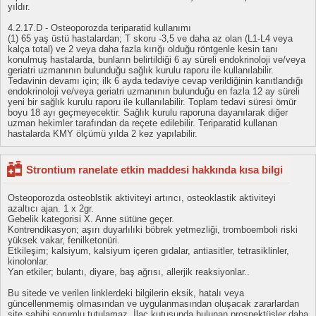
yıldır.
4.2.17.D - Osteoporozda teriparatid kullanımı
(1) 65 yaş üstü hastalardan; T skoru -3,5 ve daha az olan (L1-L4 veya
kalça total) ve 2 veya daha fazla kırığı olduğu röntgenle kesin tanı
konulmuş hastalarda, bunların belirtildiği 6 ay süreli endokrinoloji ve/veya
geriatri uzmanının bulunduğu sağlık kurulu raporu ile kullanılabilir.
Tedavinin devamı için; ilk 6 ayda tedaviye cevap verildiğinin kanıtlandığı
endokrinoloji ve/veya geriatri uzmanının bulunduğu en fazla 12 ay süreli
yeni bir sağlık kurulu raporu ile kullanılabilir. Toplam tedavi süresi ömür
boyu 18 ayı geçmeyecektir. Sağlık kurulu raporuna dayanılarak diğer
uzman hekimler tarafından da reçete edilebilir. Teriparatid kullanan
hastalarda KMY ölçümü yılda 2 kez yapılabilir.
Strontium ranelate etkin maddesi hakkında kısa bilgi
Osteoporozda osteoblstik aktiviteyi artırıcı, osteoklastik aktiviteyi
azaltıcı ajan. 1 x 2gr.
Gebelik kategorisi X. Anne sütüne geçer.
Kontrendikasyon; aşırı duyarlılıki böbrek yetmezliği, tromboemboli riski
yüksek vakar, fenilketonüri.
Etkileşim; kalsiyum, kalsiyum içeren gıdalar, antiasitler, tetrasiklinler,
kinolonlar.
Yan etkiler; bulantı, diyare, baş ağrısı, allerjik reaksiyonlar..
Bu sitede ve verilen linklerdeki bilgilerin eksik, hatalı veya
güncellenmemiş olmasından ve uygulanmasından oluşacak zararlardan
site sahibi sorumlu tutulamaz. İlaç kutusunda bulunan prospektüsler daha