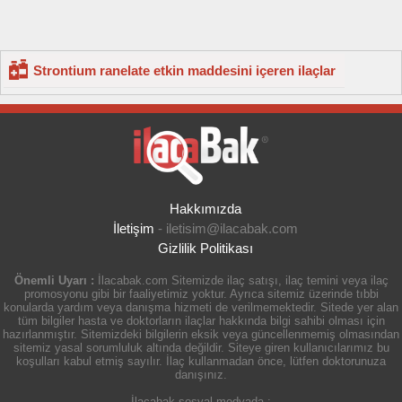
Strontium ranelate etkin maddesini içeren ilaçlar
Hakkımızda
İletişim
-
iletisim@ilacabak.com
Gizlilik Politikası
Önemli Uyarı :
İlacabak.com Sitemizde ilaç satışı, ilaç temini veya ilaç
promosyonu gibi bir faaliyetimiz yoktur. Ayrıca sitemiz üzerinde tıbbi
konularda yardım veya danışma hizmeti de verilmemektedir. Sitede yer alan
tüm bilgiler hasta ve doktorların ilaçlar hakkında bilgi sahibi olması için
hazırlanmıştır. Sitemizdeki bilgilerin eksik veya güncellenmemiş olmasından
sitemiz yasal sorumluluk altında değildir. Siteye giren kullanıcılarımız bu
koşulları kabul etmiş sayılır. İlaç kullanmadan önce, lütfen doktorunuza
danışınız.
İlacabak sosyal medyada :