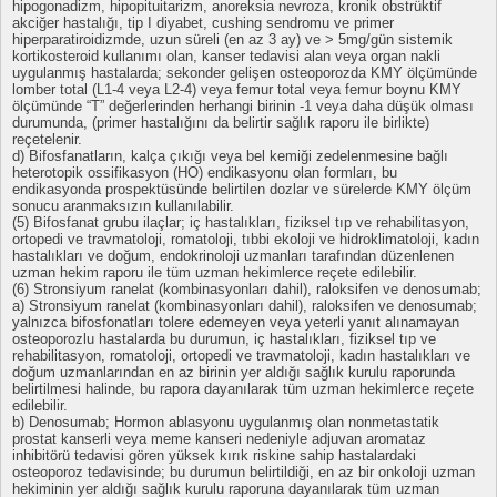
hipogonadizm, hipopituitarizm, anoreksia nevroza, kronik obstrüktif
akciğer hastalığı, tip I diyabet, cushing sendromu ve primer
hiperparatiroidizmde, uzun süreli (en az 3 ay) ve > 5mg/gün sistemik
kortikosteroid kullanımı olan, kanser tedavisi alan veya organ nakli
uygulanmış hastalarda; sekonder gelişen osteoporozda KMY ölçümünde
lomber total (L1-4 veya L2-4) veya femur total veya femur boynu KMY
ölçümünde “T” değerlerinden herhangi birinin -1 veya daha düşük olması
durumunda, (primer hastalığını da belirtir sağlık raporu ile birlikte)
reçetelenir.
d) Bifosfanatların, kalça çıkığı veya bel kemiği zedelenmesine bağlı
heterotopik ossifikasyon (HO) endikasyonu olan formları, bu
endikasyonda prospektüsünde belirtilen dozlar ve sürelerde KMY ölçüm
sonucu aranmaksızın kullanılabilir.
(5) Bifosfanat grubu ilaçlar; iç hastalıkları, fiziksel tıp ve rehabilitasyon,
ortopedi ve travmatoloji, romatoloji, tıbbi ekoloji ve hidroklimatoloji, kadın
hastalıkları ve doğum, endokrinoloji uzmanları tarafından düzenlenen
uzman hekim raporu ile tüm uzman hekimlerce reçete edilebilir.
(6) Stronsiyum ranelat (kombinasyonları dahil), raloksifen ve denosumab;
a) Stronsiyum ranelat (kombinasyonları dahil), raloksifen ve denosumab;
yalnızca bifosfonatları tolere edemeyen veya yeterli yanıt alınamayan
osteoporozlu hastalarda bu durumun, iç hastalıkları, fiziksel tıp ve
rehabilitasyon, romatoloji, ortopedi ve travmatoloji, kadın hastalıkları ve
doğum uzmanlarından en az birinin yer aldığı sağlık kurulu raporunda
belirtilmesi halinde, bu rapora dayanılarak tüm uzman hekimlerce reçete
edilebilir.
b) Denosumab; Hormon ablasyonu uygulanmış olan nonmetastatik
prostat kanserli veya meme kanseri nedeniyle adjuvan aromataz
inhibitörü tedavisi gören yüksek kırık riskine sahip hastalardaki
osteoporoz tedavisinde; bu durumun belirtildiği, en az bir onkoloji uzman
hekiminin yer aldığı sağlık kurulu raporuna dayanılarak tüm uzman