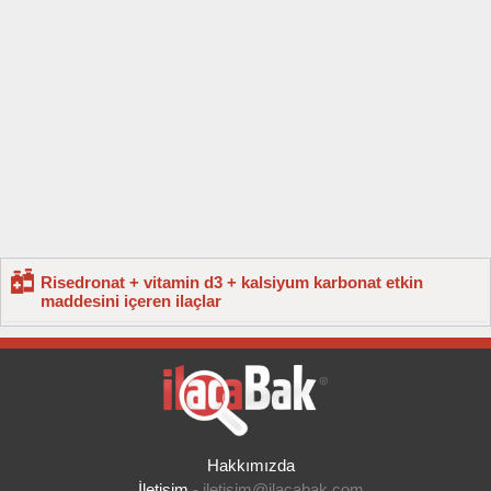
Risedronat + vitamin d3 + kalsiyum karbonat etkin
maddesini içeren ilaçlar
Hakkımızda
İletişim
-
iletisim@ilacabak.com