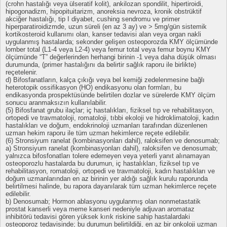
(crohn hastalığı veya ülseratif kolit), ankilozan spondilit, hipertiroidi,
hipogonadizm, hipopituitarizm, anoreksia nevroza, kronik obstrüktif
akciğer hastalığı, tip I diyabet, cushing sendromu ve primer
hiperparatiroidizmde, uzun süreli (en az 3 ay) ve > 5mg/gün sistemik
kortikosteroid kullanımı olan, kanser tedavisi alan veya organ nakli
uygulanmış hastalarda; sekonder gelişen osteoporozda KMY ölçümünde
lomber total (L1-4 veya L2-4) veya femur total veya femur boynu KMY
ölçümünde “T” değerlerinden herhangi birinin -1 veya daha düşük olması
durumunda, (primer hastalığını da belirtir sağlık raporu ile birlikte)
reçetelenir.
d) Bifosfanatların, kalça çıkığı veya bel kemiği zedelenmesine bağlı
heterotopik ossifikasyon (HO) endikasyonu olan formları, bu
endikasyonda prospektüsünde belirtilen dozlar ve sürelerde KMY ölçüm
sonucu aranmaksızın kullanılabilir.
(5) Bifosfanat grubu ilaçlar; iç hastalıkları, fiziksel tıp ve rehabilitasyon,
ortopedi ve travmatoloji, romatoloji, tıbbi ekoloji ve hidroklimatoloji, kadın
hastalıkları ve doğum, endokrinoloji uzmanları tarafından düzenlenen
uzman hekim raporu ile tüm uzman hekimlerce reçete edilebilir.
(6) Stronsiyum ranelat (kombinasyonları dahil), raloksifen ve denosumab;
a) Stronsiyum ranelat (kombinasyonları dahil), raloksifen ve denosumab;
yalnızca bifosfonatları tolere edemeyen veya yeterli yanıt alınamayan
osteoporozlu hastalarda bu durumun, iç hastalıkları, fiziksel tıp ve
rehabilitasyon, romatoloji, ortopedi ve travmatoloji, kadın hastalıkları ve
doğum uzmanlarından en az birinin yer aldığı sağlık kurulu raporunda
belirtilmesi halinde, bu rapora dayanılarak tüm uzman hekimlerce reçete
edilebilir.
b) Denosumab; Hormon ablasyonu uygulanmış olan nonmetastatik
prostat kanserli veya meme kanseri nedeniyle adjuvan aromataz
inhibitörü tedavisi gören yüksek kırık riskine sahip hastalardaki
osteoporoz tedavisinde; bu durumun belirtildiği, en az bir onkoloji uzman