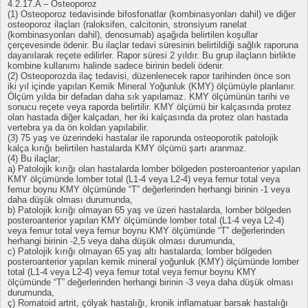
4.2.17.A – Osteoporoz
(1) Osteoporoz tedavisinde bifosfonatlar (kombinasyonları dahil) ve diğer
osteoporoz ilaçları (raloksifen, calcitonin, stronsiyum ranelat
(kombinasyonları dahil), denosumab) aşağıda belirtilen koşullar
çerçevesinde ödenir. Bu ilaçlar tedavi süresinin belirtildiği sağlık raporuna
dayanılarak reçete edilirler. Rapor süresi 2 yıldır. Bu grup ilaçların birlikte
kombine kullanımı halinde sadece birinin bedeli ödenir.
(2) Osteoporozda ilaç tedavisi, düzenlenecek rapor tarihinden önce son
iki yıl içinde yapılan Kemik Mineral Yoğunluk (KMY) ölçümüyle planlanır.
Ölçüm yılda bir defadan daha sık yapılamaz. KMY ölçümünün tarihi ve
sonucu reçete veya raporda belirtilir. KMY ölçümü bir kalçasında protez
olan hastada diğer kalçadan, her iki kalçasında da protez olan hastada
vertebra ya da ön koldan yapılabilir.
(3) 75 yaş ve üzerindeki hastalar ile raporunda osteoporotik patolojik
kalça kırığı belirtilen hastalarda KMY ölçümü şartı aranmaz.
(4) Bu ilaçlar;
a) Patolojik kırığı olan hastalarda lomber bölgeden posteroanterior yapılan
KMY ölçümünde lomber total (L1-4 veya L2-4) veya femur total veya
femur boynu KMY ölçümünde “T” değerlerinden herhangi birinin -1 veya
daha düşük olması durumunda,
b) Patolojik kırığı olmayan 65 yaş ve üzeri hastalarda, lomber bölgeden
posteroanterior yapılan KMY ölçümünde lomber total (L1-4 veya L2-4)
veya femur total veya femur boynu KMY ölçümünde “T” değerlerinden
herhangi birinin -2,5 veya daha düşük olması durumunda,
c) Patolojik kırığı olmayan 65 yaş altı hastalarda; lomber bölgeden
posteroanterior yapılan kemik mineral yoğunluk (KMY) ölçümünde lomber
total (L1-4 veya L2-4) veya femur total veya femur boynu KMY
ölçümünde “T” değerlerinden herhangi birinin -3 veya daha düşük olması
durumunda,
ç) Romatoid artrit, çölyak hastalığı, kronik inflamatuar barsak hastalığı