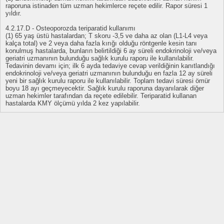
raporuna istinaden tüm uzman hekimlerce reçete edilir. Rapor süresi 1
yıldır.
4.2.17.D - Osteoporozda teriparatid kullanımı
(1) 65 yaş üstü hastalardan; T skoru -3,5 ve daha az olan (L1-L4 veya
kalça total) ve 2 veya daha fazla kırığı olduğu röntgenle kesin tanı
konulmuş hastalarda, bunların belirtildiği 6 ay süreli endokrinoloji ve/veya
geriatri uzmanının bulunduğu sağlık kurulu raporu ile kullanılabilir.
Tedavinin devamı için; ilk 6 ayda tedaviye cevap verildiğinin kanıtlandığı
endokrinoloji ve/veya geriatri uzmanının bulunduğu en fazla 12 ay süreli
yeni bir sağlık kurulu raporu ile kullanılabilir. Toplam tedavi süresi ömür
boyu 18 ayı geçmeyecektir. Sağlık kurulu raporuna dayanılarak diğer
uzman hekimler tarafından da reçete edilebilir. Teriparatid kullanan
hastalarda KMY ölçümü yılda 2 kez yapılabilir.