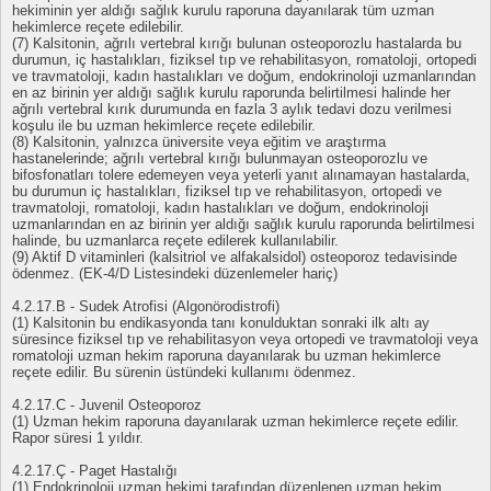
hekiminin yer aldığı sağlık kurulu raporuna dayanılarak tüm uzman
hekimlerce reçete edilebilir.
(7) Kalsitonin, ağrılı vertebral kırığı bulunan osteoporozlu hastalarda bu
durumun, iç hastalıkları, fiziksel tıp ve rehabilitasyon, romatoloji, ortopedi
ve travmatoloji, kadın hastalıkları ve doğum, endokrinoloji uzmanlarından
en az birinin yer aldığı sağlık kurulu raporunda belirtilmesi halinde her
ağrılı vertebral kırık durumunda en fazla 3 aylık tedavi dozu verilmesi
koşulu ile bu uzman hekimlerce reçete edilebilir.
(8) Kalsitonin, yalnızca üniversite veya eğitim ve araştırma
hastanelerinde; ağrılı vertebral kırığı bulunmayan osteoporozlu ve
bifosfonatları tolere edemeyen veya yeterli yanıt alınamayan hastalarda,
bu durumun iç hastalıkları, fiziksel tıp ve rehabilitasyon, ortopedi ve
travmatoloji, romatoloji, kadın hastalıkları ve doğum, endokrinoloji
uzmanlarından en az birinin yer aldığı sağlık kurulu raporunda belirtilmesi
halinde, bu uzmanlarca reçete edilerek kullanılabilir.
(9) Aktif D vitaminleri (kalsitriol ve alfakalsidol) osteoporoz tedavisinde
ödenmez. (EK-4/D Listesindeki düzenlemeler hariç)
4.2.17.B - Sudek Atrofisi (Algonörodistrofi)
(1) Kalsitonin bu endikasyonda tanı konulduktan sonraki ilk altı ay
süresince fiziksel tıp ve rehabilitasyon veya ortopedi ve travmatoloji veya
romatoloji uzman hekim raporuna dayanılarak bu uzman hekimlerce
reçete edilir. Bu sürenin üstündeki kullanımı ödenmez.
4.2.17.C - Juvenil Osteoporoz
(1) Uzman hekim raporuna dayanılarak uzman hekimlerce reçete edilir.
Rapor süresi 1 yıldır.
4.2.17.Ç - Paget Hastalığı
(1) Endokrinoloji uzman hekimi tarafından düzenlenen uzman hekim