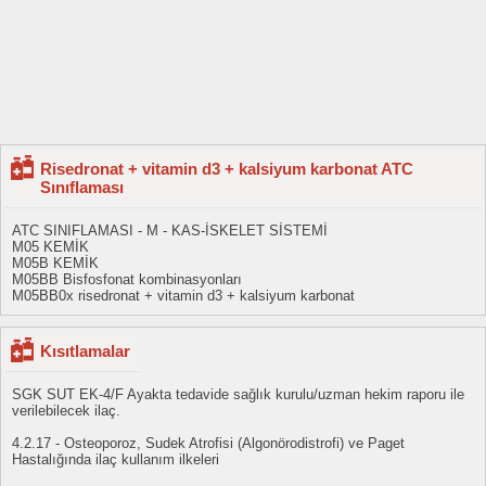
Risedronat + vitamin d3 + kalsiyum karbonat ATC
Sınıflaması
ATC SINIFLAMASI - M - KAS-İSKELET SİSTEMİ
M05 KEMİK
M05B KEMİK
M05BB Bisfosfonat kombinasyonları
M05BB0x risedronat + vitamin d3 + kalsiyum karbonat
Kısıtlamalar
SGK SUT EK-4/F Ayakta tedavide sağlık kurulu/uzman hekim raporu ile
verilebilecek ilaç.
4.2.17 - Osteoporoz, Sudek Atrofisi (Algonörodistrofi) ve Paget
Hastalığında ilaç kullanım ilkeleri