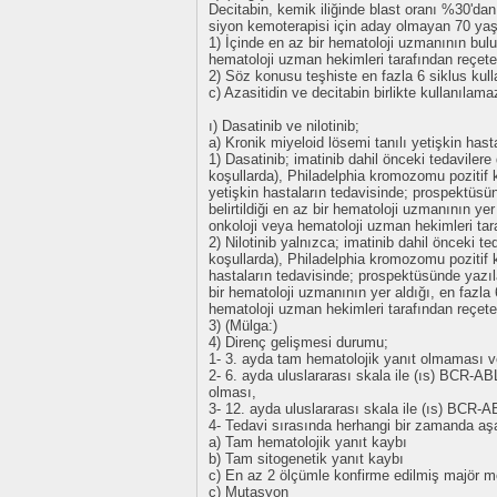
Decitabin, kemik iliğinde blast oranı %30'dan 
siyon kemoterapisi için aday olmayan 70 yaş
1) İçinde en az bir hematoloji uzmanının bulu
hematoloji uzman hekimleri tarafından reçete e
2) Söz konusu teşhiste en fazla 6 siklus kullan
c) Azasitidin ve decitabin birlikte kullanılama
ı) Dasatinib ve nilotinib;
a) Kronik miyeloid lösemi tanılı yetişkin hast
1) Dasatinib; imatinib dahil önceki tedavilere
koşullarda), Philadelphia kromozomu pozitif k
yetişkin hastaların tedavisinde; prospektüsün
belirtildiği en az bir hematoloji uzmanının yer
onkoloji veya hematoloji uzman hekimleri tara
2) Nilotinib yalnızca; imatinib dahil önceki te
koşullarda), Philadelphia kromozomu pozitif k
hastaların tedavisinde; prospektüsünde yazılan
bir hematoloji uzmanının yer aldığı, en fazla 
hematoloji uzman hekimleri tarafından reçetel
3) (Mülga:)
4) Direnç gelişmesi durumu;
1- 3. ayda tam hematolojik yanıt olmaması 
2- 6. ayda uluslararası skala ile (ıs) BCR-
olması,
3- 12. ayda uluslararası skala ile (ıs) BCR
4- Tedavi sırasında herhangi bir zamanda aş
a) Tam hematolojik yanıt kaybı
b) Tam sitogenetik yanıt kaybı
c) En az 2 ölçümle konfirme edilmiş majör mo
ç) Mutasyon