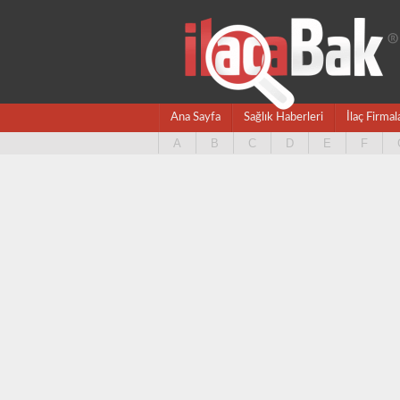
Ana Sayfa
Sağlık Haberleri
İlaç Firmal
A
B
C
D
E
F