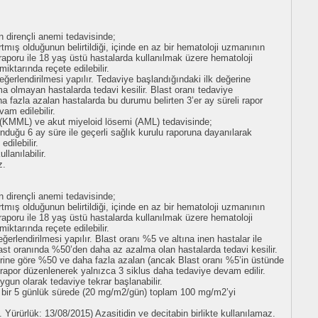
 dirençli anemi tedavisinde;
rtmış olduğunun belirtildiği, içinde en az bir hematoloji uzmanının
 raporu ile 18 yaş üstü hastalarda kullanılmak üzere hematoloji
iktarında reçete edilebilir.
değerlendirilmesi yapılır. Tedaviye başlandığındaki ilk değerine
 olmayan hastalarda tedavi kesilir. Blast oranı tedaviye
a fazla azalan hastalarda bu durumu belirten 3’er ay süreli rapor
am edilebilir.
i (KMML) ve akut miyeloid lösemi (AML) tedavisinde;
nduğu 6 ay süre ile geçerli sağlık kurulu raporuna dayanılarak
dilebilir.
lanılabilir.
z.
 dirençli anemi tedavisinde;
rtmış olduğunun belirtildiği, içinde en az bir hematoloji uzmanının
 raporu ile 18 yaş üstü hastalarda kullanılmak üzere hematoloji
iktarında reçete edilebilir.
ğerlendirilmesi yapılır. Blast oranı %5 ve altına inen hastalar ile
last oranında %50’den daha az azalma olan hastalarda tedavi kesilir.
erine göre %50 ve daha fazla azalan (ancak Blast oranı %5’in üstünde
 rapor düzenlenerek yalnızca 3 siklus daha tedaviye devam edilir.
ygun olarak tedaviye tekrar başlanabilir.
da bir 5 günlük sürede (20 mg/m2/gün) toplam 100 mg/m2’yi
Yürürlük: 13/08/2015) Azasitidin ve decitabin birlikte kullanılamaz.