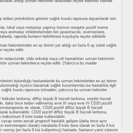
yanılarak üroloji uzman hekimleri tarafından reçete edilmesi halinde
ğı tedavi protokolünü gösterir sağlık kurulu raporuna dayanılarak tüm
da, lokal veya metastaz yapmış hormon reseptör pozitif meme
eya aromataz inhibitörlerinden biri (anastrazole, exemastane,
larda, raporda bunların belirtilmesi koşuluyla reçete edilebilir.
man hekimlerinden en az birinin yer aldığı en fazla 6 ay süreli sağlık
 reçete edilir.
 tedavisinde, tıbbi onkoloji veya cilt hastalıkları uzman hekiminin
k tüm uzman hekimlerce reçete edilir. (Yalnızca bu madde
imlerinin bulunduğu hastanelerde bu uzman hekimlerden en az birinin
bulunmadığı üçüncü basamak sağlık kurumlarında ise hastalıkla ilgili
sağlık kurulu raporuna istinaden; yalnızca bu uzman hekimler
oliküler lenfoma, diffüz büyük B hücreli lenfoma, mantle hücreli
e, daha önce tedavi edilmemiş evre III veya evre IV CD20 pozitif
emoterapisine ek olarak, CD20 pozitif diffüz büyük B hücreli
k kullanılabilir. CD20 pozitif diffüz büyük B hücreli lenfoma,
a maksimum 8 küre kadar kullanılabilir.
a cevap veren ancak progresif hastalık gelişen (daha önce aynı
n kemoterapisi olarak) vakalarda 8 küre ilave olarak en fazla 4 kür
ıt vermiş (en fazla 8 kür kullanılmış) hastada, hastanın yanıt süresini