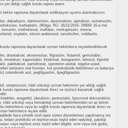
n yer aldığı sağlık kurulu raporu aranır.
man hekim raporuna dayanılarak endikasyon uyumu aranmaksızın
fan, dakarbazin, daktinomisin, daunorubisin, epirubisin, estramustin,
d, hidroksiüre, karboplatin, (Mülga: RG- 26/11/2016- 29900/ 16-a md.
, lomustin, methotrexat, melfalan, merkaptourin, mesna,
famid, sisplatin, sitozin arabinosid, tamoksifen, vinblastin,
k kurulu raporuna dayanılarak uzman hekimlerce reçetelendirilecek
elin, dosetaksel, eksemestan, filgrastim, flutamid, gemsitabin,
2b, irinotekan, kapesitabin, klodronat, lenograstim, letrozol, löprolid
in, paklitaksel, pamidronat, siproteron asetat, tegafur-urasil,
relbin tartaratın oral formları, kür protokolünde belirtilmesi ve tedaviye
ır) zolendronik asit, pegfilgrastim, lipegfilgrastim.
otid, streptozosin; tıbbi onkoloji uzman hekiminin yer aldığı sağlık
ık kurulu raporuna dayanılarak ikinci ve üçüncü basamak sağlık
ilir.
 kladribin, anagrelid, idarubisin, pentostatin, lipozomal doksorubisin,
in; tıbbi onkoloji veya hematoloji uzman hekimlerinden en az birinin
 bu hekimlerce veya bu sağlık kurulu raporuna dayanılarak ikinci ve
an hekimlerce reçete edilir.
bu maddede ilaca yönelik özel rapor süresi düzenlemesi yapılmamış ise
nda, tedavi protokolü ve teşhise esas teşkil eden radyoloji, patoloji
marası veya teşhise esas teşkil eden bilgiler, evre veya risk grubu,