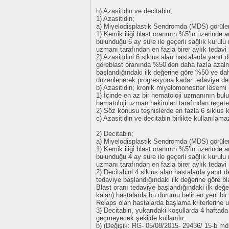
h) Azasitidin ve decitabin;
1) Azasitidin;
a) Miyelodisplastik Sendromda (MDS) görülen
1) Kemik iliği blast oranının %5’in üzerinde a
bulunduğu 6 ay süre ile geçerli sağlık kurulu
uzmanı tarafından en fazla birer aylık tedavi m
2) Azasitidini 6 siklus alan hastalarda yanıt 
göreblast oranında %50’den daha fazla azalma
başlandığındaki ilk değerine göre %50 ve dah
düzenlenerek progresyona kadar tedaviye dev
b) Azasitidin; kronik miyelomonositer lösem
1) İçinde en az bir hematoloji uzmanının bulu
hematoloji uzman hekimleri tarafından reçete e
2) Söz konusu teşhislerde en fazla 6 siklus kul
c) Azasitidin ve decitabin birlikte kullanılama
2) Decitabin;
a) Miyelodisplastik Sendromda (MDS) görülen
1) Kemik iliği blast oranının %5’in üzerinde a
bulunduğu 4 ay süre ile geçerli sağlık kurulu
uzmanı tarafından en fazla birer aylık tedavi m
2) Decitabini 4 siklus alan hastalarda yanıt de
tedaviye başlandığındaki ilk değerine göre b
Blast oranı tedaviye başlandığındaki ilk değ
kalan) hastalarda bu durumu belirten yeni bir
Relaps olan hastalarda başlama kriterlerine u
3) Decitabin, yukarıdaki koşullarda 4 hafta
geçmeyecek şekilde kullanılır.
b) (Değişik: RG- 05/08/2015- 29436/ 15-b md. 