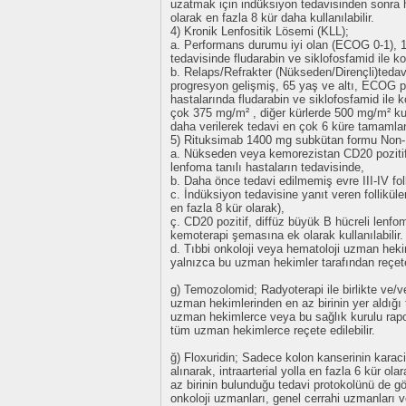
uzatmak için indüksiyon tedavisinden sonra 
olarak en fazla 8 kür daha kullanılabilir.
4) Kronik Lenfositik Lösemi (KLL);
a. Performans durumu iyi olan (ECOG 0-1), 
tedavisinde fludarabin ve siklofosfamid ile kom
b. Relaps/Refrakter (Nükseden/Dirençli)tedavi
progresyon gelişmiş, 65 yaş ve altı, ECOG 
hastalarında fludarabin ve siklofosfamid ile 
çok 375 mg/m² , diğer kürlerde 500 mg/m² kull
daha verilerek tedavi en çok 6 küre tamamlana
5) Rituksimab 1400 mg subkütan formu Non
a. Nükseden veya kemorezistan CD20 pozitif f
lenfoma tanılı hastaların tedavisinde,
b. Daha önce tedavi edilmemiş evre III-IV fol
c. İndüksiyon tedavisine yanıt veren folliküle
en fazla 8 kür olarak),
ç. CD20 pozitif, diffüz büyük B hücreli lenfo
kemoterapi şemasına ek olarak kullanılabilir.
d. Tıbbi onkoloji veya hematoloji uzman hekim
yalnızca bu uzman hekimler tarafından reçete
g) Temozolomid; Radyoterapi ile birlikte ve/v
uzman hekimlerinden en az birinin yer aldığı 
uzman hekimlerce veya bu sağlık kurulu rap
tüm uzman hekimlerce reçete edilebilir.
ğ) Floxuridin; Sadece kolon kanserinin karaci
alınarak, intraarterial yolla en fazla 6 kür ol
az birinin bulunduğu tedavi protokolünü de gös
onkoloji uzmanları, genel cerrahi uzmanları ve