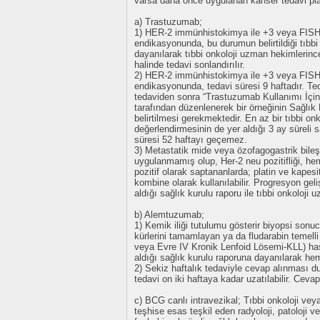
varsa daha önce uygulanan kanser tedavi pla
a) Trastuzumab;
1) HER-2 immünhistokimya ile +3 veya FISH
endikasyonunda, bu durumun belirtildiği tıbbi
dayanılarak tıbbi onkoloji uzman hekimlerinc
halinde tedavi sonlandırılır.
2) HER-2 immünhistokimya ile +3 veya FISH
endikasyonunda, tedavi süresi 9 haftadır. T
tedaviden sonra “Trastuzumab Kullanımı İçin 
tarafından düzenlenerek bir örneğinin Sağlık
belirtilmesi gerekmektedir. En az bir tıbbi o
değerlendirmesinin de yer aldığı 3 ay süreli s
süresi 52 haftayı geçemez.
3) Metastatik mide veya özofagogastrik bile
uygulanmamış olup, Her-2 neu pozitifliği,
pozitif olarak saptananlarda; platin ve kapesit
kombine olarak kullanılabilir. Progresyon gel
aldığı sağlık kurulu raporu ile tıbbi onkoloji 
b) Alemtuzumab;
1) Kemik iliği tutulumu gösterir biyopsi sonucu
kürlerini tamamlayan ya da fludarabin temelli
veya Evre IV Kronik Lenfoid Lösemi-KLL) hast
aldığı sağlık kurulu raporuna dayanılarak hem
2) Sekiz haftalık tedaviyle cevap alınması d
tedavi on iki haftaya kadar uzatılabilir. Ceva
c) BCG canlı intravezikal; Tıbbi onkoloji veya
teşhise esas teşkil eden radyoloji, patoloji ve