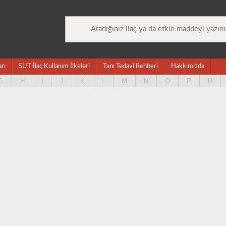
arı
SUT İlaç Kullanım İlkeleri
Tanı Tedavi Rehberi
Hakkımızda
G
H
I
J
K
L
M
N
O
P
R