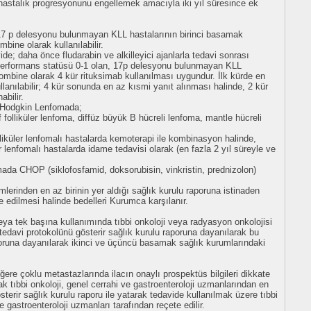
hastalık progresyonunu engellemek amacıyla iki yıl süresince ek
17 p delesyonu bulunmayan KLL hastalarının birinci basamak
bine olarak kullanılabilir.
de; daha önce fludarabin ve alkilleyici ajanlarla tedavi sonrası
performans statüsü 0-1 olan, 17p delesyonu bulunmayan KLL
kombine olarak 4 kür rituksimab kullanılması uygundur. İlk kürde en
anılabilir; 4 kür sonunda en az kısmi yanıt alınması halinde, 2 kür
bilir.
-Hodgkin Lenfomada;
olliküler lenfoma, diffüz büyük B hücreli lenfoma, mantle hücreli
liküler lenfomalı hastalarda kemoterapi ile kombinasyon halinde,
r lenfomalı hastalarda idame tedavisi olarak (en fazla 2 yıl süreyle ve
mada CHOP (siklofosfamid, doksorubisin, vinkristin, prednizolon)
lerinden en az birinin yer aldığı sağlık kurulu raporuna istinaden
 edilmesi halinde bedelleri Kurumca karşılanır.
eya tek başına kullanımında tıbbi onkoloji veya radyasyon onkolojisi
tedavi protokolünü gösterir sağlık kurulu raporuna dayanılarak bu
oruna dayanılarak ikinci ve üçüncü basamak sağlık kurumlarındaki
ğere çoklu metastazlarında ilacın onaylı prospektüs bilgileri dikkate
arak tıbbi onkoloji, genel cerrahi ve gastroenteroloji uzmanlarından en
terir sağlık kurulu raporu ile yatarak tedavide kullanılmak üzere tıbbi
 gastroenteroloji uzmanları tarafından reçete edilir.