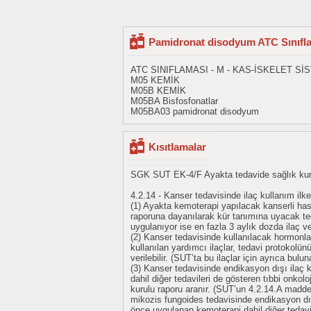
Pamidronat disodyum ATC Sınıfl
ATC SINIFLAMASI - M - KAS-İSKELET Sİ
M05 KEMİK
M05B KEMİK
M05BA Bisfosfonatlar
M05BA03 pamidronat disodyum
Kısıtlamalar
SGK SUT EK-4/F Ayakta tedavide sağlık kurul
4.2.14 - Kanser tedavisinde ilaç kullanım ilke
(1) Ayakta kemoterapi yapılacak kanserli has
raporuna dayanılarak kür tanımına uyacak te
uygulanıyor ise en fazla 3 aylık dozda ilaç veri
(2) Kanser tedavisinde kullanılacak hormonlar
kullanılan yardımcı ilaçlar, tedavi protokolü
verilebilir. (SUT’ta bu ilaçlar için ayrıca bulu
(3) Kanser tedavisinde endikasyon dışı ilaç
dahil diğer tedavileri de gösteren tıbbi onko
kurulu raporu aranır. (SUT’un 4.2.14.A maddes
mikozis fungoides tedavisinde endikasyon dış
önce uygulanan kemoterapi dahil diğer tedavi