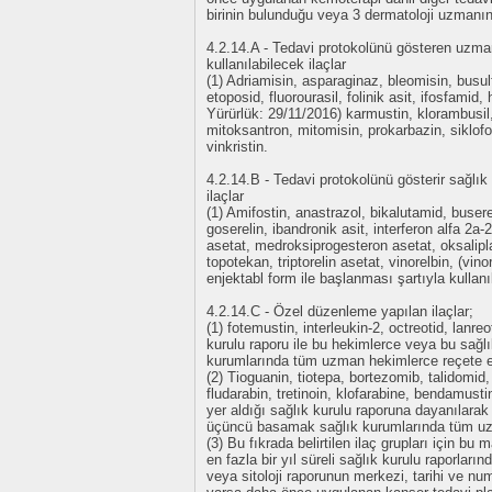
birinin bulunduğu veya 3 dermatoloji uzmanını
4.2.14.A - Tedavi protokolünü gösteren uz
kullanılabilecek ilaçlar
(1) Adriamisin, asparaginaz, bleomisin, busul
etoposid, fluorourasil, folinik asit, ifosfami
Yürürlük: 29/11/2016) karmustin, klorambusil
mitoksantron, mitomisin, prokarbazin, siklofos
vinkristin.
4.2.14.B - Tedavi protokolünü gösterir sağlı
ilaçlar
(1) Amifostin, anastrazol, bikalutamid, buser
goserelin, ibandronik asit, interferon alfa 2a-
asetat, medroksiprogesteron asetat, oksaliplat
topotekan, triptorelin asetat, vinorelbin, (vino
enjektabl form ile başlanması şartıyla kullanıl
4.2.14.C - Özel düzenleme yapılan ilaçlar;
(1) fotemustin, interleukin-2, octreotid, lanre
kurulu raporu ile bu hekimlerce veya bu sağl
kurumlarında tüm uzman hekimlerce reçete ed
(2) Tioguanin, tiotepa, bortezomib, talidomid,
fludarabin, tretinoin, klofarabine, bendamust
yer aldığı sağlık kurulu raporuna dayanılarak
üçüncü basamak sağlık kurumlarında tüm uzm
(3) Bu fıkrada belirtilen ilaç grupları için 
en fazla bir yıl süreli sağlık kurulu raporları
veya sitoloji raporunun merkezi, tarihi ve nu