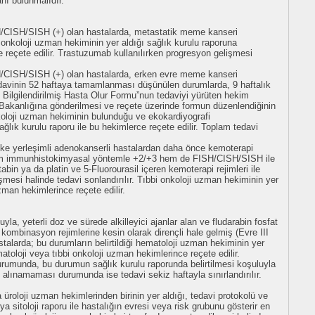
nı bulunmalıdır.
/CISH/SISH (+) olan hastalarda, metastatik meme kanseri
 onkoloji uzman hekiminin yer aldığı sağlık kurulu raporuna
e reçete edilir. Trastuzumab kullanılırken progresyon gelişmesi
/CISH/SISH (+) olan hastalarda, erken evre meme kanseri
edavinin 52 haftaya tamamlanması düşünülen durumlarda, 9 haftalık
Bilgilendirilmiş Hasta Olur Formu”nun tedaviyi yürüten hekim
 Bakanlığına gönderilmesi ve reçete üzerinde formun düzenlendiğinin
nkoloji uzman hekiminin bulunduğu ve ekokardiyografi
ağlık kurulu raporu ile bu hekimlerce reçete edilir. Toplam tedavi
şke yerleşimli adenokanserli hastalardan daha önce kemoterapi
 hem immunhistokimyasal yöntemle +2/+3 hem de FISH/CISH/SISH ile
abin ya da platin ve 5-Fluorourasil içeren kemoterapi rejimleri ile
işmesi halinde tedavi sonlandırılır. Tıbbi onkoloji uzman hekiminin yer
uzman hekimlerince reçete edilir.
yla, yeterli doz ve sürede alkilleyici ajanlar alan ve fludarabin fosfat
 kombinasyon rejimlerine kesin olarak dirençli hale gelmiş (Evre III
alarda; bu durumların belirtildiği hematoloji uzman hekiminin yer
atoloji veya tıbbi onkoloji uzman hekimlerince reçete edilir.
urumunda, bu durumun sağlık kurulu raporunda belirtilmesi koşuluyla
p alınamaması durumunda ise tedavi sekiz haftayla sınırlandırılır.
 üroloji uzman hekimlerinden birinin yer aldığı, tedavi protokolü ve
ya sitoloji raporu ile hastalığın evresi veya risk grubunu gösterir en