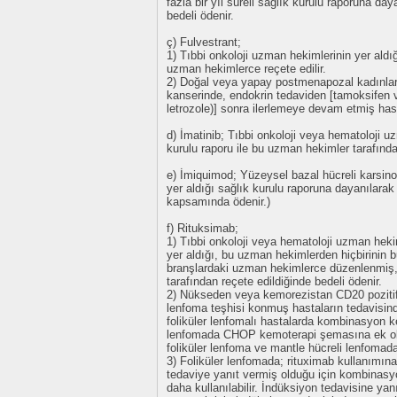
fazla bir yıl süreli sağlık kurulu raporuna da
bedeli ödenir.
ç) Fulvestrant;
1) Tıbbi onkoloji uzman hekimlerinin yer aldı
uzman hekimlerce reçete edilir.
2) Doğal veya yapay postmenapozal kadınlar
kanserinde, endokrin tedaviden [tamoksifen v
letrozole)] sonra ilerlemeye devam etmiş hasta
d) İmatinib; Tıbbi onkoloji veya hematoloji uz
kurulu raporu ile bu uzman hekimler tarafından
e) İmiquimod; Yüzeysel bazal hücreli karsinom
yer aldığı sağlık kurulu raporuna dayanılara
kapsamında ödenir.)
f) Rituksimab;
1) Tıbbi onkoloji veya hematoloji uzman hek
yer aldığı, bu uzman hekimlerden hiçbirinin 
branşlardaki uzman hekimlerce düzenlenmiş, 
tarafından reçete edildiğinde bedeli ödenir.
2) Nükseden veya kemorezistan CD20 pozitif f
lenfoma teşhisi konmuş hastaların tedavisind
foliküler lenfomalı hastalarda kombinasyon k
lenfomada CHOP kemoterapi şemasına ek olara
foliküler lenfoma ve mantle hücreli lenfomad
3) Foliküler lenfomada; rituximab kullanımın
tedaviye yanıt vermiş olduğu için kombinasyo
daha kullanılabilir. İndüksiyon tedavisine yan