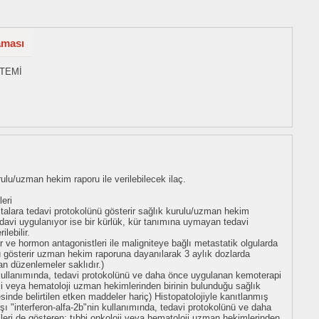
aması
STEMİ
u/uzman hekim raporu ile verilebilecek ilaç.
leri
talara tedavi protokolünü gösterir sağlık kurulu/uzman hekim
davi uygulanıyor ise bir kürlük, kür tanımına uymayan tedavi
lebilir.
 ve hormon antagonistleri ile maligniteye bağlı metastatik olgularda
nü gösterir uzman hekim raporuna dayanılarak 3 aylık dozlarda
nan düzenlemeler saklıdır.)
 kullanımında, tedavi protokolünü ve daha önce uygulanan kemoterapi
loji veya hematoloji uzman hekimlerinden birinin bulunduğu sağlık
inde belirtilen etken maddeler hariç) Histopatolojiyle kanıtlanmış
ı "interferon-alfa-2b"nin kullanımında, tedavi protokolünü ve daha
leri de gösteren; tıbbi onkoloji veya hematoloji uzman hekimlerinden