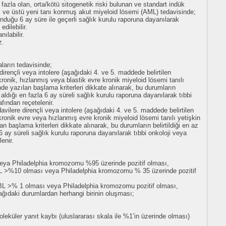
fazla olan, orta/kötü sitogenetik riski bulunan ve standart indük
 ve üstü yeni tanı konmuş akut miyeloid lösemi (AML) tedavisinde;
nduğu 6 ay süre ile geçerli sağlık kurulu raporuna dayanılarak
dilebilir.
ılabilir.
z.
aların tedavisinde;
 dirençli veya intolere (aşağıdaki 4. ve 5. maddede belirtilen
ronik, hızlanmış veya blastik evre kronik miyeloid lösemi tanılı
de yazılan başlama kriterleri dikkate alınarak, bu durumların
 aldığı en fazla 6 ay süreli sağlık kurulu raporuna dayanılarak tıbbi
fından reçetelenir.
davilere dirençli veya intolere (aşağıdaki 4. ve 5. maddede belirtilen
ronik evre veya hızlanmış evre kronik miyeloid lösemi tanılı yetişkin
 başlama kriterleri dikkate alınarak, bu durumların belirtildiği en az
6 ay süreli sağlık kurulu raporuna dayanılarak tıbbi onkoloji veya
enir.
veya Philadelphia kromozomu %95 üzerinde pozitif olması,
ABL >%10 olması veya Philadelphia kromozomu % 35 üzerinde pozitif
-ABL >% 1 olması veya Philadelphia kromozomu pozitif olması,
ağıdaki durumlardan herhangi birinin oluşması;
leküler yanıt kaybı (uluslararası skala ile %1’in üzerinde olması)