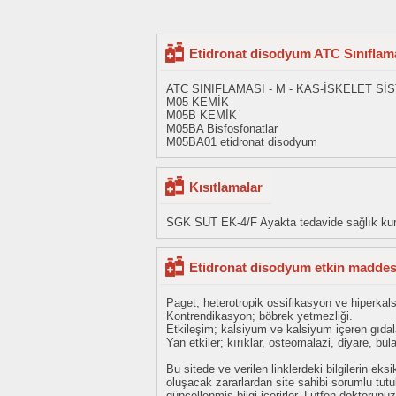
Etidronat disodyum ATC Sınıflam
ATC SINIFLAMASI - M - KAS-İSKELET Sİ
M05 KEMİK
M05B KEMİK
M05BA Bisfosfonatlar
M05BA01 etidronat disodyum
Kısıtlamalar
SGK SUT EK-4/F Ayakta tedavide sağlık kurul
Etidronat disodyum etkin maddesi
Paget, heterotropik ossifikasyon ve hiperkal
Kontrendikasyon; böbrek yetmezliği.
Etkileşim; kalsiyum ve kalsiyum içeren gıdal
Yan etkiler; kırıklar, osteomalazi, diyare, bula
Bu sitede ve verilen linklerdeki bilgilerin 
oluşacak zararlardan site sahibi sorumlu tu
güncellenmiş bilgi içerirler. Lütfen doktorun