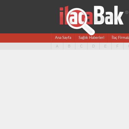
Ana Sayfa
Sağlık Haberleri
İlaç Firmal
A
B
C
D
E
F