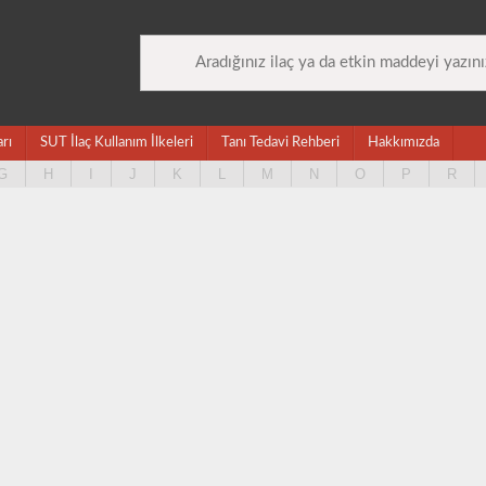
arı
SUT İlaç Kullanım İlkeleri
Tanı Tedavi Rehberi
Hakkımızda
G
H
I
J
K
L
M
N
O
P
R