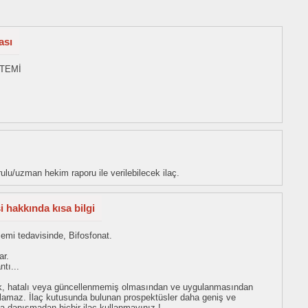
ası
STEMİ
u/uzman hekim raporu ile verilebilecek ilaç.
 hakkında kısa bilgi
semi tedavisinde, Bifosfonat.
ar.
ntı...
eksik, hatalı veya güncellenmemiş olmasından ve uygulanmasından
tulamaz. İlaç kutusunda bulunan prospektüsler daha geniş ve
uza danışmadan hiçbir ilaç kullanmayınız !