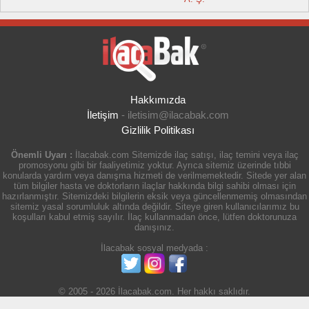
Hakkımızda
İletişim
-
iletisim@ilacabak.com
Gizlilik Politikası
Önemli Uyarı :
İlacabak.com Sitemizde ilaç satışı, ilaç temini veya ilaç
promosyonu gibi bir faaliyetimiz yoktur. Ayrıca sitemiz üzerinde tıbbi
konularda yardım veya danışma hizmeti de verilmemektedir. Sitede yer alan
tüm bilgiler hasta ve doktorların ilaçlar hakkında bilgi sahibi olması için
hazırlanmıştır. Sitemizdeki bilgilerin eksik veya güncellenmemiş olmasından
sitemiz yasal sorumluluk altında değildir. Siteye giren kullanıcılarımız bu
koşulları kabul etmiş sayılır. İlaç kullanmadan önce, lütfen doktorunuza
danışınız.
İlacabak sosyal medyada :
© 2005 - 2026 İlacabak.com. Her hakkı saklıdır.