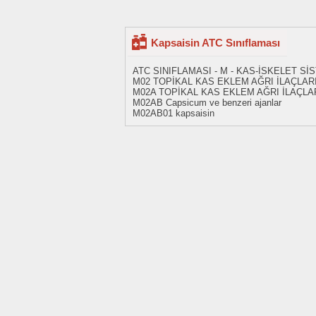
Kapsaisin ATC Sınıflaması
ATC SINIFLAMASI - M - KAS-İSKELET Sİ
M02 TOPİKAL KAS EKLEM AĞRI İLAÇLAR
M02A TOPİKAL KAS EKLEM AĞRI İLAÇLA
M02AB Capsicum ve benzeri ajanlar
M02AB01 kapsaisin