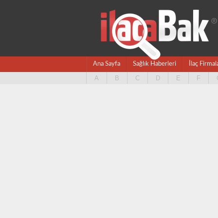
Ana Sayfa
Sağlık Haberleri
İlaç Firmal
A
B
C
D
E
F