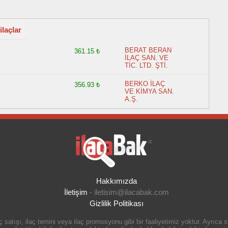
ilaçlar
BERAT BERAN
361.15 ₺
İLAÇ SAN. VE
TİC. LTD. ŞTİ.
BERKO İLAÇ
356.93 ₺
VE KİMYA SAN.
A.Ş.
Hakkımızda
İletişim
-
iletisim@ilacabak.com
Gizlilik Politikası
 satışı, ilaç temini veya ilaç promosyonu gibi bir faaliyetimiz yoktur. Ayrıca