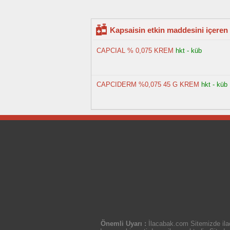
Kapsaisin etkin maddesini içeren 
CAPCIAL % 0,075 KREM
hkt - küb
CAPCIDERM %0,075 45 G KREM
hkt - küb
Önemli Uyarı :
İlacabak.com Sitemizde ilaç