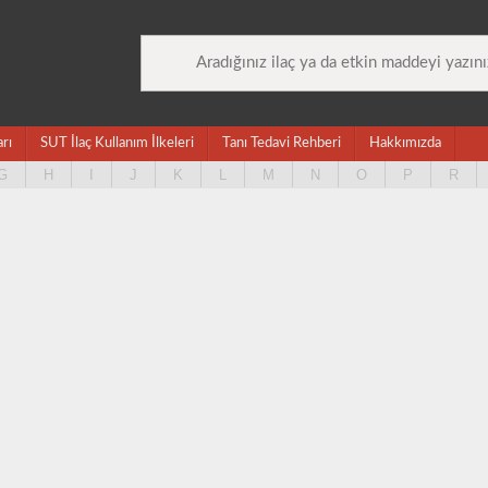
arı
SUT İlaç Kullanım İlkeleri
Tanı Tedavi Rehberi
Hakkımızda
G
H
I
J
K
L
M
N
O
P
R