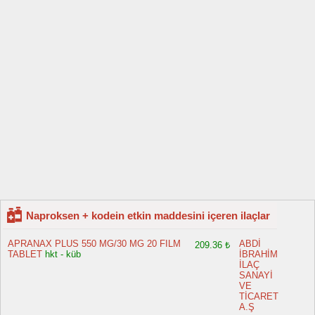
Naproksen + kodein etkin maddesini içeren ilaçlar
APRANAX PLUS 550 MG/30 MG 20 FILM
ABDİ
209.36 ₺
TABLET
hkt - küb
İBRAHİM
İLAÇ
SANAYİ
VE
TİCARET
A.Ş