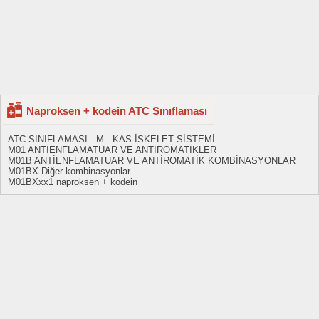
Naproksen + kodein ATC Sınıflaması
ATC SINIFLAMASI - M - KAS-İSKELET SİSTEMİ
M01 ANTİENFLAMATUAR VE ANTİROMATİKLER
M01B ANTİENFLAMATUAR VE ANTİROMATİK KOMBİNASYONLAR
M01BX Diğer kombinasyonlar
M01BXxx1 naproksen + kodein