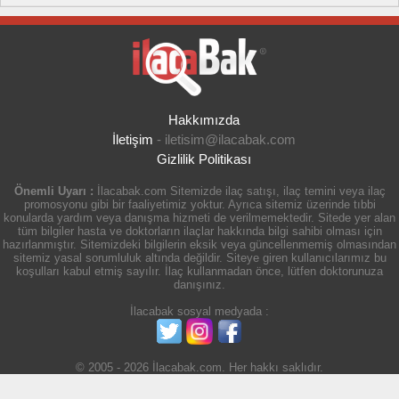
Hakkımızda
İletişim
-
iletisim@ilacabak.com
Gizlilik Politikası
Önemli Uyarı :
İlacabak.com Sitemizde ilaç satışı, ilaç temini veya ilaç
promosyonu gibi bir faaliyetimiz yoktur. Ayrıca sitemiz üzerinde tıbbi
konularda yardım veya danışma hizmeti de verilmemektedir. Sitede yer alan
tüm bilgiler hasta ve doktorların ilaçlar hakkında bilgi sahibi olması için
hazırlanmıştır. Sitemizdeki bilgilerin eksik veya güncellenmemiş olmasından
sitemiz yasal sorumluluk altında değildir. Siteye giren kullanıcılarımız bu
koşulları kabul etmiş sayılır. İlaç kullanmadan önce, lütfen doktorunuza
danışınız.
İlacabak sosyal medyada :
© 2005 - 2026 İlacabak.com. Her hakkı saklıdır.