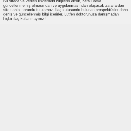
Bu sitede ve verilen linklerdeki bilgilerin eksik, hatalı veya
güncellenmemiş olmasından ve uygulanmasından oluşacak zararlardan
site sahibi sorumlu tutulamaz. İlaç kutusunda bulunan prospektüsler daha
geniş ve güncellenmiş bilgi içerirler. Lütfen doktorunuza danışmadan
hiçbir ilaç kullanmayınız !