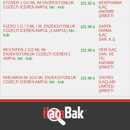
ETOVER 1 G/2 ML IM ENJEKSIYONLUK
KENTFARMA
101.92 ₺
COZELTI ICEREN AMPUL
hkt - küb
İLAÇ
ANONİM
ŞİRKETİ
FLEXO 1 G / 2 ML I.M. ENJEKSIYONLUK
SANTA
101.98 ₺
COZELTI ICEREN AMPUL (1 AMPUL)
hkt -
FARMA
küb
İLAÇ
SAN. A.Ş.
RESTAFEN 1 G/2 ML IM
VEM İLAÇ
101.98 ₺
ENJEKSIYONLUK COZELTI ICEREN 1
SAN. VE
AMPUL
hkt - küb
TİC.
ANONİM
ŞİRKETİ
RHEUMON IM 1G/2 ML ENJEKSIYONLUK
VİATRİS
101.98 ₺
COZELTI ICEREN AMPUL
hkt - küb
İLAÇLARI
LİMİTED
ŞİRKETİ