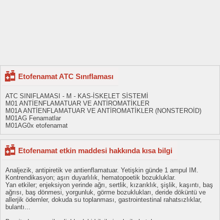
Etofenamat ATC Sınıflaması
ATC SINIFLAMASI - M - KAS-İSKELET SİSTEMİ
M01 ANTİENFLAMATUAR VE ANTİROMATİKLER
M01A ANTİENFLAMATUAR VE ANTİROMATİKLER (NONSTEROİD)
M01AG Fenamatlar
M01AG0x etofenamat
Etofenamat etkin maddesi hakkında kısa bilgi
Analjezik, antipiretik ve antienflamatuar. Yetişkin günde 1 ampul IM.
Kontrendikasyon; aşırı duyarlılık, hematopoetik bozukluklar.
Yan etkiler; enjeksiyon yerinde ağrı, sertlik, kızarıklık, şişlik, kaşıntı, baş
ağrısı, baş dönmesi, yorgunluk, görme bozuklukları, deride döküntü ve
allerjik ödemler, dokuda su toplanması, gastrointestinal rahatsızlıklar,
bulantı...