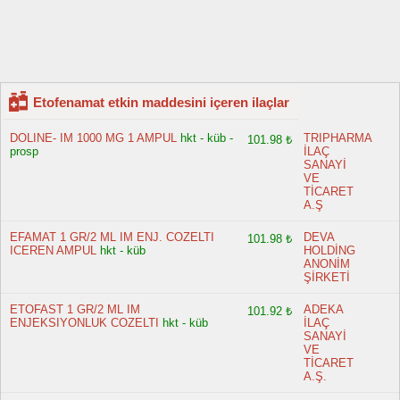
Etofenamat etkin maddesini içeren ilaçlar
DOLINE- IM 1000 MG 1 AMPUL
hkt - küb -
TRIPHARMA
101.98 ₺
prosp
İLAÇ
SANAYİ
VE
TİCARET
A.Ş
EFAMAT 1 GR/2 ML IM ENJ. COZELTI
DEVA
101.98 ₺
ICEREN AMPUL
hkt - küb
HOLDİNG
ANONİM
ŞİRKETİ
ETOFAST 1 GR/2 ML IM
ADEKA
101.92 ₺
ENJEKSIYONLUK COZELTI
hkt - küb
İLAÇ
SANAYİ
VE
TİCARET
A.Ş.