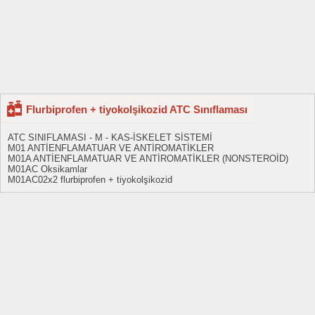
Flurbiprofen + tiyokolşikozid ATC Sınıflaması
ATC SINIFLAMASI - M - KAS-İSKELET SİSTEMİ
M01 ANTİENFLAMATUAR VE ANTİROMATİKLER
M01A ANTİENFLAMATUAR VE ANTİROMATİKLER (NONSTEROİD)
M01AC Oksikamlar
M01AC02x2 flurbiprofen + tiyokolşikozid