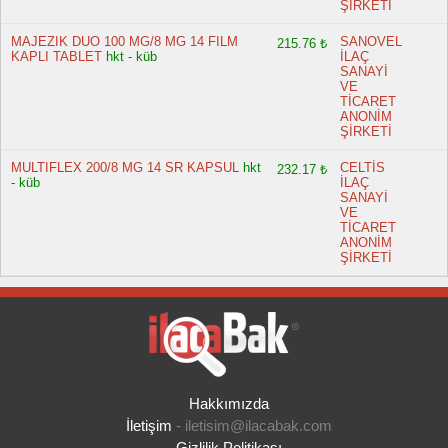
ŞİRKETİ
MAJEZIK DUO 100 MG/8 MG 14 FILM
SANOVEL
215.76 ₺
KAPLI TABLET
hkt - küb
İLAÇ
SANAYİ
VE
TİCARET
ANONİM
ŞİRKETİ
MULTIFLEX 200/8 MG 14 SR KAPSUL
hkt
CELTİS
232.17 ₺
- küb
İLAÇ
SANAYİ
VE
TİCARET
ANONİM
ŞİRKETİ
Hakkımızda
İletişim
-
iletisim@ilacabak.com
Gizlilik Politikası