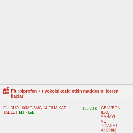
Flurbiprofen + tiyokolşikozid etkin maddesini içeren
ilaçlar
FULDUO 100MG/8MG 14 FILM KAPLI
GENVEON
185.73 ₺
TABLET
hkt - küb
İLAÇ
SANAYİ
VE
TİCARET
ANONİM