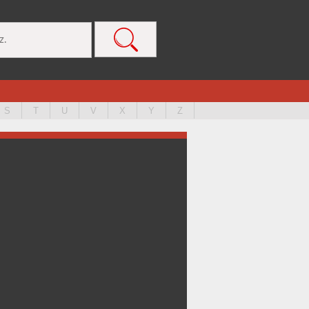
S
T
U
V
X
Y
Z