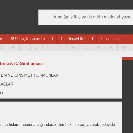
arı
SUT İlaç Kullanım İlkeleri
Tanı Tedavi Rehberi
Hakkımızda
G
H
I
J
K
L
M
N
O
P
R
tresi ATC Sınıflaması
İSTEM VE CİNSİYET HORMONLARI
LAÇLARI
esi
an hekim raporuna bağlı olarak tüm hekimlerce, yatarak tedavide