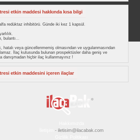
tresi etkin maddesi hakkında kısa bilgi
alfa redüktaz inhibitörü. Günde iki kez 1 kapsül.
arlılık.
, bulantı...
eksik, hatalı veya güncellenmemiş olmasından ve uygulanmasından
tulamaz. İlaç kutusunda bulunan prospektüsler daha geniş ve
uza danışmadan hiçbir ilaç kullanmayınız !
resi etkin maddesini içeren ilaçlar
Hakkımızda
İletişim
-
iletisim@ilacabak.com
Gizlilik Politikası