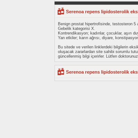
Serenoa repens lipidosterolik eks
Benign prostat hipertrofisinde, testosteron 5 
Gebelik kategorisi X.
Kontrendikasyon; kadınlar, çocuklar, aşırı duy
Yan etkiler; karın ağrısı, diyare, konstipasyon
Bu sitede ve verilen linklerdeki bilgilerin 
oluşacak zararlardan site sahibi sorumlu tu
güncellenmiş bilgi içerirler. Lütfen doktorun
Serenoa repens lipidosterolik ekst