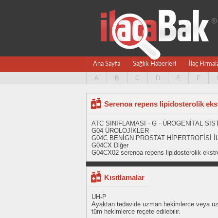
Ana Sayfa
Sağlık Haberleri
İlaç Firmal
A
B
C
D
E
F
Serenoa repens lipidosterolik eks
ATC SINIFLAMASI - G - ÜROGENİTAL S
G04 ÜROLOJİKLER
G04C BENİGN PROSTAT HİPERTROFİSİ İ
G04CX Diğer
G04CX02 serenoa repens lipidosterolik ekstr
Kısıtlamalar
UH-P
Ayaktan tedavide uzman hekimlerce veya uzm
tüm hekimlerce reçete edilebilir.