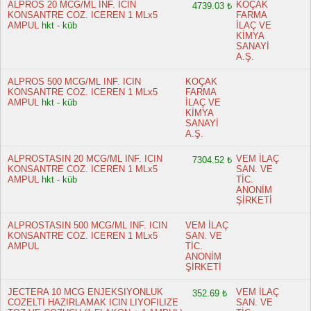
ALPROS 20 MCG/ML INF. ICIN
KOÇAK
4739.03 ₺
KONSANTRE COZ. ICEREN 1 MLx5
FARMA
AMPUL
hkt - küb
İLAÇ VE
KİMYA
SANAYİ
A.Ş.
ALPROS 500 MCG/ML INF. ICIN
KOÇAK
KONSANTRE COZ. ICEREN 1 MLx5
FARMA
AMPUL
hkt - küb
İLAÇ VE
KİMYA
SANAYİ
A.Ş.
ALPROSTASIN 20 MCG/ML INF. ICIN
VEM İLAÇ
7304.52 ₺
KONSANTRE COZ. ICEREN 1 MLx5
SAN. VE
AMPUL
hkt - küb
TİC.
ANONİM
ŞİRKETİ
ALPROSTASIN 500 MCG/ML INF. ICIN
VEM İLAÇ
KONSANTRE COZ. ICEREN 1 MLx5
SAN. VE
AMPUL
TİC.
ANONİM
ŞİRKETİ
JECTERA 10 MCG ENJEKSIYONLUK
VEM İLAÇ
352.69 ₺
COZELTI HAZIRLAMAK ICIN LIYOFILIZE
SAN. VE