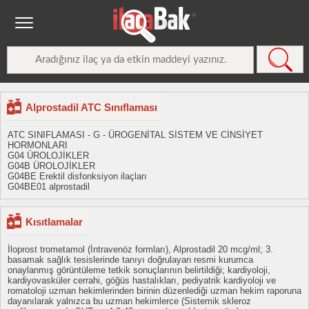
Alprostadil ATC Sınıflaması
ATC SINIFLAMASI - G - ÜROGENİTAL SİSTEM VE CİNSİYET
HORMONLARI
G04 ÜROLOJİKLER
G04B ÜROLOJİKLER
G04BE Erektil disfonksiyon ilaçları
G04BE01 alprostadil
Kısıtlamalar
İloprost trometamol (İntravenöz formları), Alprostadil 20 mcg/ml; 3.
basamak sağlık tesislerinde tanıyı doğrulayan resmi kurumca
onaylanmış görüntüleme tetkik sonuçlarının belirtildiği; kardiyoloji,
kardiyovasküler cerrahi, göğüs hastalıkları, pediyatrik kardiyoloji ve
romatoloji uzman hekimlerinden birinin düzenlediği uzman hekim raporuna
dayanılarak yalnızca bu uzman hekimlerce (Sistemik skleroz