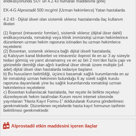
endikasyonunda SUT un 4.2.43 numaralı maddesine göre)
EK-4-G Alprostadil 500 mcg/ml (Uzman hekimlerce) Yatan hastalarda.
4.2.43 - Dijital ülseri olan sistemik skleroz hastalarında ilaç kullanım
ilkeleri
(1) İloprost (intravenöz formları), sistemik skleroz (dijital ülser dahil)
endikasyonunda, romatoloji veya klinik immünoloji uzman hekimlerince
düzenlenen uzman hekim raporuna istinaden bu uzman hekimlerce
reçetelenir.
(2) Bosentan, sistemik skleroza bağlı dijital ülserli hastalarda;
a) Kalsiyum kanal blokerleri ve intravenöz iloprost ile en az 3 ay süreyle
tedavi görmüş ve yanıt alınamamış ve en az biri 2 mm’den fazla çapı ve
görünebilir derinliği olan ağrılı kardinal ülser olmak üzere multiple (≥4
adet) dijital ülseri olan hastalarda tedaviye başlanır.
b) Bu hususların belirtildiği, üçüncü basamak sağlık kurumlarında en az
bir romatoloji uzman hekiminin bulunduğu 6 ay süreli sağlık kurulu
raporuna dayanılarak yine bu sağlık kurumlarında romatoloji uzman
hekimlerince reçetelenir.
c) Bosentan kullanılacak hastalarda, her reçete ile birlikte reçeteyi
düzenleyecek hekim tarafından Kurum resmi internet sitesinde
yayınlanan “Hasta Kayıt Formu-1” doldurularak Kuruma gönderilmesi
gerekmektedir. Düzenlenen reçetelerde hasta kayıt formunun tarihinin
belirtilmesi gerekmektedir.
Alprostadil etkin maddesini içeren ilaçlar