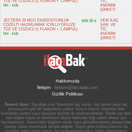
TOZ VE COZUCU (1 FLAKON + 1 AMPUL)
TİC.
hkt - küb
ANONİM
ŞİRKETİ
JECTERA 20 MCG ENJEKSIYONLUK
VEM İLAÇ
849.38 ₺
COZELTI HAZIRLAMAK ICIN LIYOFILIZE
SAN. VE
TOZ VE COZUCU (1 FLAKON + 1 AMPUL)
TİC.
hkt - küb
ANONİM
ŞİRKETİ
Hakkımızda
İletişim
-
iletisim@ilacabak.com
Gizlilik Politikası
Önemli Uyarı :
İlacabak.com Sitemizde ilaç satışı, ilaç temini veya ilaç
promosyonu gibi bir faaliyetimiz yoktur. Ayrıca sitemiz üzerinde tıbbi
konularda yardım veya danışma hizmeti de verilmemektedir. Sitede yer alan
tüm bilgiler hasta ve doktorların ilaçlar hakkında bilgi sahibi olması için
hazırlanmıştır. Sitemizdeki bilgilerin eksik veya güncellenmemiş olmasından
sitemiz yasal sorumluluk altında değildir. Siteye giren kullanıcılarımız bu
koşulları kabul etmiş sayılır. İlaç kullanmadan önce, lütfen doktorunuza