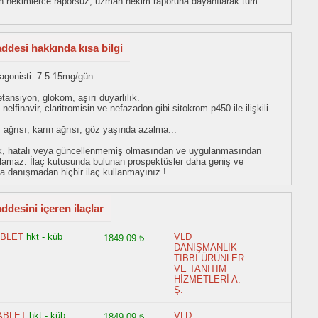
man hekimlerce raporsuz, uzman hekim raporuna dayanılarak tüm
ddesi hakkında kısa bilgi
tagonisti. 7.5-15mg/gün.
tansiyon, glokom, aşırı duyarlılık.
nelfinavir, claritromisin ve nefazadon gibi sitokrom p450 ile ilişkili
 ağrısı, karın ağrısı, göz yaşında azalma...
eksik, hatalı veya güncellenmemiş olmasından ve uygulanmasından
tulamaz. İlaç kutusunda bulunan prospektüsler daha geniş ve
uza danışmadan hiçbir ilaç kullanmayınız !
desini içeren ilaçlar
ABLET
hkt - küb
VLD
1849.09 ₺
DANIŞMANLIK
TIBBİ ÜRÜNLER
VE TANITIM
HİZMETLERİ A.
Ş.
ABLET
hkt - küb
VLD
1849.09 ₺