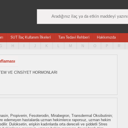
arı
SUT İlaç Kullanım İlkeleri
Tanı Tedavi Rehberi
Hakkımızda
G
H
I
J
K
L
M
N
O
P
R
ıflaması
İSTEM VE CİNSİYET HORMONLARI
enasin, Propiverin, Fesoterodin, Mirabegron, Transdermal Oksibutinin;
olere edemeyen hastalarda uzman hekimlerce raporsuz, uzman hekim
lir. Duloksetin, erişkin kadınlarda orta dereceli ve şiddetli Stres