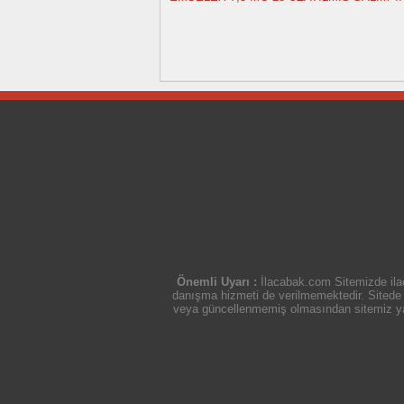
Önemli Uyarı :
İlacabak.com Sitemizde ilaç
danışma hizmeti de verilmemektedir. Sitede ye
veya güncellenmemiş olmasından sitemiz yasal