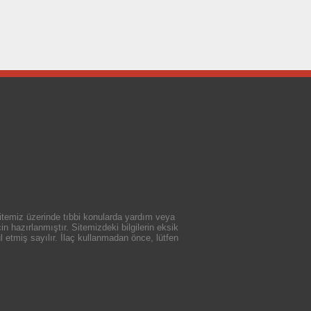
 sitemiz üzerinde tıbbi konularda yardım veya
n hazırlanmıştır. Sitemizdeki bilgilerin eksik
 etmiş sayılır. İlaç kullanmadan önce, lütfen