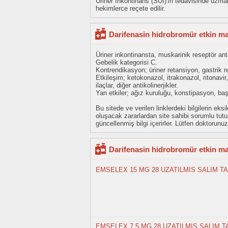
Üriner İnkontinans (SÜİ)'ın tedavisinde uz
hekimlerce reçete edilir.
Darifenasin hidrobromür etkin ma
Üriner inkontinansta, muskarinik reseptör an
Gebelik kategorisi C.
Kontrendikasyon; üriner retansiyon, gastrik re
Etkileşim; ketokonazol, itrakonazol, ritonavir, 
ilaçlar, diğer antikolinerjikler.
Yan etkiler; ağız kuruluğu, konstipasyon, baş
Bu sitede ve verilen linklerdeki bilgilerin 
oluşacak zararlardan site sahibi sorumlu tu
güncellenmiş bilgi içerirler. Lütfen doktorun
Darifenasin hidrobromür etkin mad
EMSELEX 15 MG 28 UZATILMIS SALIM T
EMSELEX 7,5 MG 28 UZATILMIS SALIM T