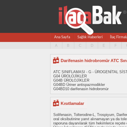
Ana Sayfa
Sağlık Haberleri
İlaç Firmal
A
B
C
D
E
F
Darifenasin hidrobromür ATC Sın
ATC SINIFLAMASI - G - ÜROGENİTAL S
G04 ÜROLOJİKLER
G04B ÜROLOJİKLER
G04BD Üriner antispazmodikler
G04BD10 darifenasin hidrobromür
Kısıtlamalar
Solifenasin, Tolterodine-L, Trospiyum, Darif
oral oksibutinine yanıt alınamayan ya da t
raporuna dayanılarak tüm hekimlerce reçete edi