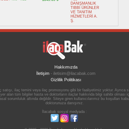
DANIŞMANLIK
TIBBİ ÜRÜNLER
VE TANITIM
HİZMETLERİ A.
Ş.
Hakkımızda
İletişim
-
iletisim@ilacabak.com
Gizlilik Politikası
 satışı, ilaç temini veya ilaç promosyonu gibi bir faaliyetimiz yoktur. Ayrıca
r alan tüm bilgiler hasta ve doktorların ilaçlar hakkında bilgi sahibi olması içi
 sorumluluk altında değildir. Siteye giren kullanıcılarımız bu koşulları kabul
doktorunuza danışınız.
İlacabak sosyal medyada :