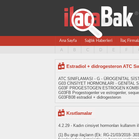
Ana Sayfa
Sağlık Haberleri
İlaç Firmal
A
B
C
D
E
F
Estradiol + didrogesteron ATC Sı
ATC SINIFLAMASI - G - ÜROGENİTAL S
G03 CİNSİYET HORMONLARI - GENİTAL
G03F PROGESTOGEN ESTROGEN KOMB
G03FB Progestogenler ve estrogenler, sequen
G03FB08 estradiol + didrogesteron
Kısıtlamalar
4.2.29 - Kadın cinsiyet hormonları kullanım il
(1) Bu grup ilaçların (Ek: RG-21/03/2018- 303