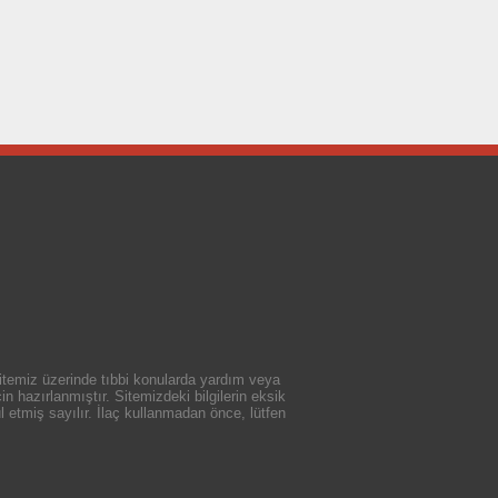
 sitemiz üzerinde tıbbi konularda yardım veya
n hazırlanmıştır. Sitemizdeki bilgilerin eksik
 etmiş sayılır. İlaç kullanmadan önce, lütfen