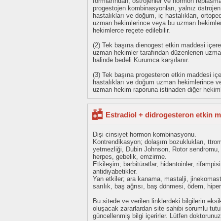
formlarından; östrojenler ve hormon replasman
progestojen kombinasyonları, yalnız östrojen i
hastalıkları ve doğum, iç hastalıkları, ortoped
uzman hekimlerince veya bu uzman hekimler
hekimlerce reçete edilebilir.
(2) Tek başına dienogest etkin maddesi içer
uzman hekimler tarafından düzenlenen uzman
halinde bedeli Kurumca karşılanır.
(3) Tek başına progesteron etkin maddesi içere
hastalıkları ve doğum uzman hekimlerince v
uzman hekim raporuna istinaden diğer hekimle
Estradiol + didrogesteron etkin m
Dişi cinsiyet hormon kombinasyonu.
Kontrendikasyon; dolaşım bozuklukları, ttrom
yetmezliği, Dubin Johnson, Rotor sendromu, 
herpes, gebelik, emzirme.
Etkileşim; barbitüratlar, hidantoinler, rifampisi
antidiyabetikler.
Yan etkiler; ara kanama, mastalji, jinekomasti, 
sarılık, baş ağrısı, baş dönmesi, ödem, hipert
Bu sitede ve verilen linklerdeki bilgilerin 
oluşacak zararlardan site sahibi sorumlu tu
güncellenmiş bilgi içerirler. Lütfen doktorun