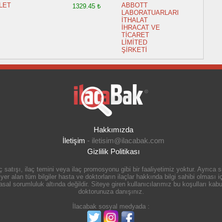
LET
ABBOTT
1329.45 ₺
LABORATUARLARI
İTHALAT
İHRACAT VE
TİCARET
LİMİTED
ŞİRKETİ
Hakkımızda
İletişim
-
iletisim@ilacabak.com
Gizlilik Politikası
 satışı, ilaç temini veya ilaç promosyonu gibi bir faaliyetimiz yoktur. Ayrıca
r alan tüm bilgiler hasta ve doktorların ilaçlar hakkında bilgi sahibi olması içi
 sorumluluk altında değildir. Siteye giren kullanıcılarımız bu koşulları kabul
doktorunuza danışınız.
İlacabak sosyal medyada :