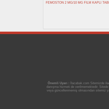
FEMOSTON 2 MG/10 MG FILM KAPLI TAB
Önemli Uyarı :
İlacabak.com Sitemizde ilaç
danışma hizmeti de verilmemektedir. Sitede ye
veya güncellenmemiş olmasından sitemiz yasal