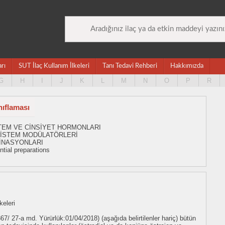
arı
SUT İlaç Kullanım İlkeleri
Tanı Tedavi Rehberi
Hakkımızda
G
H
I
J
K
L
M
N
O
P
R
nıflaması
İSTEM VE CİNSİYET HORMONLARI
 SİSTEM MODÜLATÖRLERİ
İNASYONLARI
tial preparations
keleri
67/ 27-a md. Yürürlük:01/04/2018) (aşağıda belirtilenler hariç) bütün