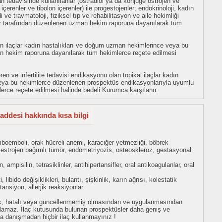
 tedavisinde kullanılanlar (östradiol ya da konjüge östrojen ve
çerenler ve tibolon içerenler) ile progestojenler; endokrinoloji, kadın
i ve travmatoloji, fiziksel tıp ve rehabilitasyon ve aile hekimliği
 tarafından düzenlenen uzman hekim raporuna dayanılarak tüm
en ilaçlar kadın hastalıkları ve doğum uzman hekimlerince veya bu
 hekim raporuna dayanılarak tüm hekimlerce reçete edilmesi
n ve infertilite tedavisi endikasyonu olan topikal ilaçlar kadın
eya bu hekimlerce düzenlenen prospektüs endikasyonlarıyla uyumlu
rce reçete edilmesi halinde bedeli Kurumca karşılanır.
addesi hakkında kısa bilgi
boemboli, orak hücreli anemi, karaciğer yetmezliği, böbrek
estrojen bağımlı tümör, endometriyozis, osteoskleroz, gestasyonal
n, ampisilin, tetrasiklinler, antihipertansifler, oral antikoagulanlar, oral
libido değişiklikleri, bulantı, şişkinlik, karın ağrısı, kolestatik
ansiyon, allerjik reaksiyonlar.
eksik, hatalı veya güncellenmemiş olmasından ve uygulanmasından
tulamaz. İlaç kutusunda bulunan prospektüsler daha geniş ve
uza danışmadan hiçbir ilaç kullanmayınız !