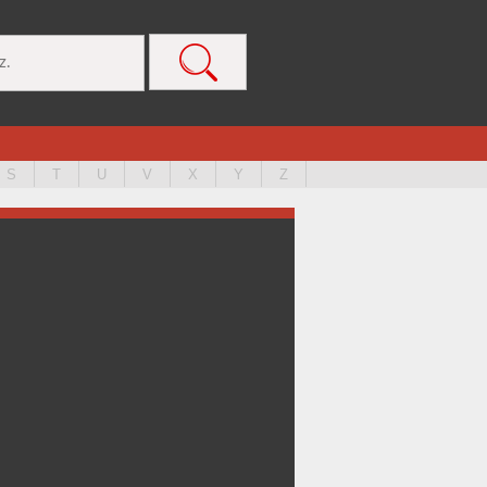
S
T
U
V
X
Y
Z