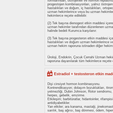
formlarından; östrojenler ve hormon replasman
progestojen kombinasyonları, yalnız östrojen i
hastalıkları ve doğum, iç hastalıkları, ortoped
uzman hekimlerince veya bu uzman hekimler
hekimlerce reçete edilebilir.
(2) Tek başına dienogest etkin maddesi içer
uzman hekimler tarafından düzenlenen uzman
halinde bedeli Kurumca karşılanır.
(3) Tek başına progesteron etkin maddesi içere
hastalıkları ve doğum uzman hekimlerince v
uzman hekim raporuna istinaden diğer hekimle
Üroloji, Endokrin, Çocuk Cerrahi Uzman hek
raporuna dayanılarak tüm hekimlerce reçete ed
Estradiol + testosteron etkin mad
Dişi cinsiyet hormon kombinasyonu.
Kontrendikasyon; dolaşım bozuklukları, ttrom
yetmezliği, Dubin Johnson, Rotor sendromu, 
herpes, gebelik, emzirme.
Etkileşim; barbitüratlar, hidantoinler, rifampisi
antidiyabetikler.
Yan etkiler; ara kanama, mastalji, jinekomasti, 
sarılık, baş ağrısı, baş dönmesi, ödem, hipert