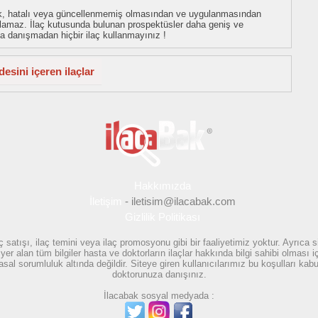
eksik, hatalı veya güncellenmemiş olmasından ve uygulanmasından
tulamaz. İlaç kutusunda bulunan prospektüsler daha geniş ve
uza danışmadan hiçbir ilaç kullanmayınız !
esini içeren ilaçlar
Hakkımızda
İletişim
-
iletisim@ilacabak.com
Gizlilik Politikası
 satışı, ilaç temini veya ilaç promosyonu gibi bir faaliyetimiz yoktur. Ayrıca
r alan tüm bilgiler hasta ve doktorların ilaçlar hakkında bilgi sahibi olması içi
 sorumluluk altında değildir. Siteye giren kullanıcılarımız bu koşulları kabul
doktorunuza danışınız.
İlacabak sosyal medyada :