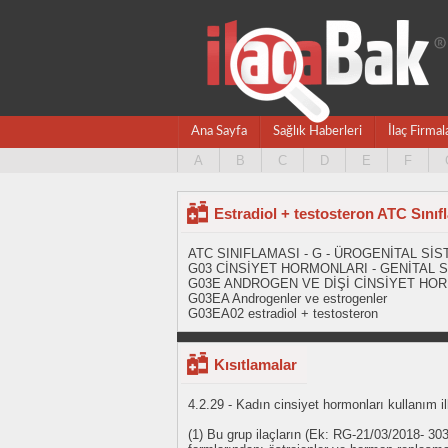
Ana Sayfa
Sağlık Haberleri
İlaç Firmal
A
B
C
D
E
F
Estradiol + testosteron ATC Sınıf
ATC SINIFLAMASI - G - ÜROGENİTAL S
G03 CİNSİYET HORMONLARI - GENİTAL
G03E ANDROGEN VE DİŞİ CİNSİYET H
G03EA Androgenler ve estrogenler
G03EA02 estradiol + testosteron
Kısıtlamalar
4.2.29 - Kadın cinsiyet hormonları kullanım il
(1) Bu grup ilaçların (Ek: RG-21/03/2018- 303