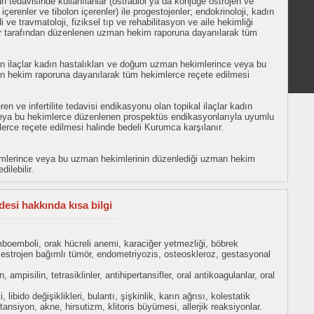
 tedavisinde kullanılanlar (östradiol ya da konjüge östrojen ve
çerenler ve tibolon içerenler) ile progestojenler; endokrinoloji, kadın
i ve travmatoloji, fiziksel tıp ve rehabilitasyon ve aile hekimliği
 tarafından düzenlenen uzman hekim raporuna dayanılarak tüm
en ilaçlar kadın hastalıkları ve doğum uzman hekimlerince veya bu
 hekim raporuna dayanılarak tüm hekimlerce reçete edilmesi
n ve infertilite tedavisi endikasyonu olan topikal ilaçlar kadın
eya bu hekimlerce düzenlenen prospektüs endikasyonlarıyla uyumlu
rce reçete edilmesi halinde bedeli Kurumca karşılanır.
imlerince veya bu uzman hekimlerinin düzenlediği uzman hekim
ilebilir.
desi hakkında kısa bilgi
boemboli, orak hücreli anemi, karaciğer yetmezliği, böbrek
estrojen bağımlı tümör, endometriyozis, osteoskleroz, gestasyonal
n, ampisilin, tetrasiklinler, antihipertansifler, oral antikoagulanlar, oral
libido değişiklikleri, bulantı, şişkinlik, karın ağrısı, kolestatik
ansiyon, akne, hirsutizm, klitoris büyümesi, allerjik reaksiyonlar.