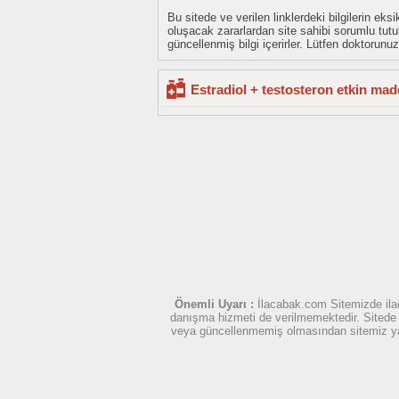
Bu sitede ve verilen linklerdeki bilgilerin 
oluşacak zararlardan site sahibi sorumlu tu
güncellenmiş bilgi içerirler. Lütfen doktorun
Estradiol + testosteron etkin madd
Önemli Uyarı :
İlacabak.com Sitemizde ilaç
danışma hizmeti de verilmemektedir. Sitede ye
veya güncellenmemiş olmasından sitemiz yasal