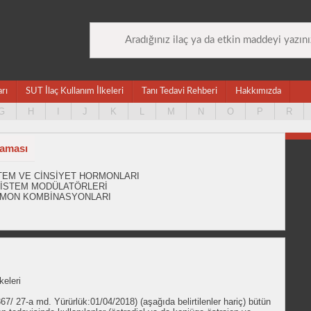
arı
SUT İlaç Kullanım İlkeleri
Tanı Tedavi Rehberi
Hakkımızda
G
H
I
J
K
L
M
N
O
P
R
laması
İSTEM VE CİNSİYET HORMONLARI
 SİSTEM MODÜLATÖRLERİ
ORMON KOMBİNASYONLARI
keleri
67/ 27-a md. Yürürlük:01/04/2018) (aşağıda belirtilenler hariç) bütün