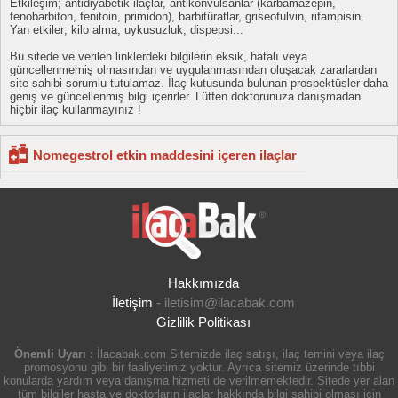
Etkileşim; antidiyabetik ilaçlar, antikonvülsanlar (karbamazepin,
fenobarbiton, fenitoin, primidon), barbitüratlar, griseofulvin, rifampisin.
Yan etkiler; kilo alma, uykusuzluk, dispepsi...
Bu sitede ve verilen linklerdeki bilgilerin eksik, hatalı veya
güncellenmemiş olmasından ve uygulanmasından oluşacak zararlardan
site sahibi sorumlu tutulamaz. İlaç kutusunda bulunan prospektüsler daha
geniş ve güncellenmiş bilgi içerirler. Lütfen doktorunuza danışmadan
hiçbir ilaç kullanmayınız !
Nomegestrol etkin maddesini içeren ilaçlar
Hakkımızda
İletişim
-
iletisim@ilacabak.com
Gizlilik Politikası
Önemli Uyarı :
İlacabak.com Sitemizde ilaç satışı, ilaç temini veya ilaç
promosyonu gibi bir faaliyetimiz yoktur. Ayrıca sitemiz üzerinde tıbbi
konularda yardım veya danışma hizmeti de verilmemektedir. Sitede yer alan
tüm bilgiler hasta ve doktorların ilaçlar hakkında bilgi sahibi olması için