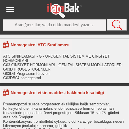
Nomegestrol ATC Sınıflaması
ATC SINIFLAMASI - G - ÜROGENİTAL SİSTEM VE CİNSİYET
HORMONLARI
G03 CİNSİYET HORMONLARI - GENİTAL SİSTEM MODÜLATÖRLERİ
G03D PROGESTOGENLER
G03DB Pregnadien türevleri
G03DB04 nomegestrol
Nomegestrol etkin maddesi hakkında kısa bilgi
Premenopozal sürede progesteron eksikliğine bağlı semptomlar,
fonksiyonel uterin kanamaları, endometriozisve hormon replasman
tedavisinde pregnadien türevi progestojen. Siklusun 16. ve 25. günleri
arasında 5mg/gün.
Kontrendikasyon; tromboflebit öyküsü, ciddi karaciğer bozukluğu, nedeni
bilinmeyen jinekolojik kanama, gebelik.