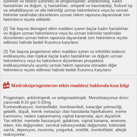
içerenler ve tibolon içerenler) ile progestojenler; endokrinoloji, kadın
hastalıkları ve doğum, iç hastalıkları, ortopedi ve travmatoloji, fiziksel tıp
ve rehabilitasyon ve aile hekimliği uzman hekimlerince veya bu uzman
hekimler tarafından düzenlenen uzman hekim raporuna dayanılarak tüm
hekimlerce reçete edilebilir.
(2) Tek başına dienogest etkin maddesi içeren ilaçlar kadın hastalıkları
ve doğum uzman hekimlerince veya bu uzman hekimler tarafından
düzenlenen uzman hekim raporuna dayanılarak tüm hekimlerce reçete
edilmesi halinde bedeli Kurumca karşılanır.
(3) Tek başına progesteron etkin maddesi içeren ve infertilite tedavisi
endikasyonu olan topikal ilaçlar kadın hastalıkları ve doğum uzman
hekimlerince veya bu hekimlerce düzenlenen prospektüs
endikasyonlarıyla uyumlu uzman hekim raporuna istinaden diğer
hekimlerce reçete edilmesi halinde bedeli Kurumca karşılanır.
Medroksiprogesteron etkin maddesi hakkında kısa bilgi
Progestojen, antiöstrojenik ve antigonadotropik. Menstürasyonun ikinci
yarısında 8-10 gün 5-10mg.
Kontrendikasyon; trombofilebit, tromboemboli, karaciğer yetmezliği,
gebelik, düşük, kemik metastazı olan hastalarda hiperkalsemi, meme
karsinomu, nedeni saptanmamış vajinal kanamalar, aşırı duyarlılık.
Yan etkiler; memede hassasiyet, galaktore, vajinal kanama, amenore,
ödem, kilo değişmeleri, servikal sekresyondaki değişmeler, kolestatik
sarılık, depresyon, insomnia, yorgunluk, sinirlilik, trombofilebit, allerjik
reaksiyonlar...