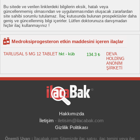
Bu sitede ve verilen linklerdeki bilgilerin eksik, hatalı veya
güncellenmemiş olmasından ve uygulanmasından oluşacak zararlardan
site sahibi sorumlu tutulamaz. İlaç kutusunda bulunan prospektüsler daha
geniş ve güncellenmiş bilgi içerirler. Lütfen doktorunuza danışmadan
hiçbir ilaç kullanmayınız !
Medroksiprogesteron etkin maddesini içeren ilaçlar
TARLUSAL 5 MG 12 TABLET
hkt - küb
DEVA
134.3 ₺
HOLDİNG
ANONİM
ŞİRKETİ
Hakkımızda
İletişim
-
iletisim@ilacabak.com
Gizlilik Politikası
Önemli Uyarı :
İlacabak.com Sitemizde ilaç satışı, ilaç temini veya ilaç