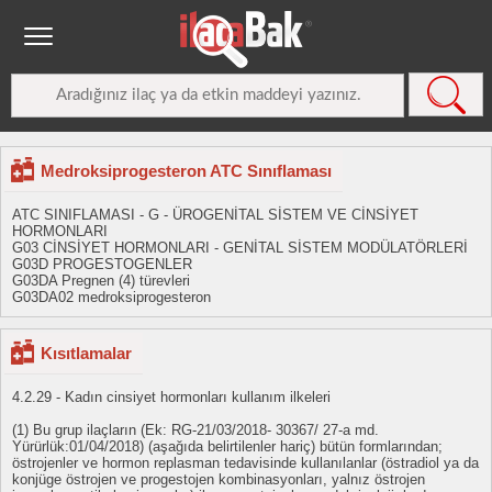
Medroksiprogesteron ATC Sınıflaması
ATC SINIFLAMASI - G - ÜROGENİTAL SİSTEM VE CİNSİYET
HORMONLARI
G03 CİNSİYET HORMONLARI - GENİTAL SİSTEM MODÜLATÖRLERİ
G03D PROGESTOGENLER
G03DA Pregnen (4) türevleri
G03DA02 medroksiprogesteron
Kısıtlamalar
4.2.29 - Kadın cinsiyet hormonları kullanım ilkeleri
(1) Bu grup ilaçların (Ek: RG-21/03/2018- 30367/ 27-a md.
Yürürlük:01/04/2018) (aşağıda belirtilenler hariç) bütün formlarından;
östrojenler ve hormon replasman tedavisinde kullanılanlar (östradiol ya da
konjüge östrojen ve progestojen kombinasyonları, yalnız östrojen